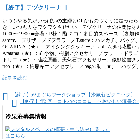
【終了】テヅクリーナ Ⅱ
いつもやる気がいっぱいの主婦とOLがものづくりに走った
き！いつも人をワクワクさせたい。テヅクリーナの仲間はそん
10:00〜19:00 ■会場：B棟１階 ２コ１多目的スペース 【
sammy：プリザーブドフラワー／T.sucre：ハンカチ、バ
OCARINA（★）：アイシングクッキー／Lapin Agile (花
Aratama（★）：布小物、樹脂アクセサリー／サリー・ドラゴン
トリエ（★）：油絵原画、天然石アクセサリー、似顔絵書き／ツユ：イラ
rico（★）：樹脂粘土アクセサリー／bagの助（★）：バッグ
記事を読む
【終了】がまぐちワークショップ【冷泉荘ピクニック】
【終了】第5回 コトバのココロ 〜おいしい読書会
冷泉荘募集情報