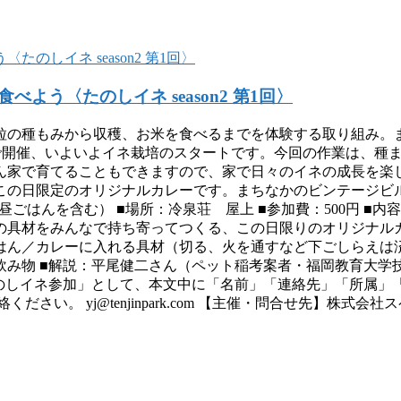
う〈たのしイネ season2 第1回〉
粒の種もみから収穫、お米を食べるまでを体験する取り組み。
屋上で開催、いよいよイネ栽培のスタートです。今回の作業は、種
ん家で育てることもできますので、家で日々のイネの成長を楽
この日限定のオリジナルカレーです。まちなかのビンテージビ
お昼ごはんを含む） ■場所：冷泉荘 屋上 ■参加費：500円 ■
の具材をみんなで持ち寄ってつくる、この日限りのオリジナルカ
はん／カレーに入れる具材（切る、火を通すなど下ごしらえは
飲み物 ■解説：平尾健二さん（ペット稲考案者・福岡教育大学
たのしイネ参加」として、本文中に「名前」「連絡先」「所属」
い。 yj@tenjinpark.com 【主催・問合せ先】株式会社