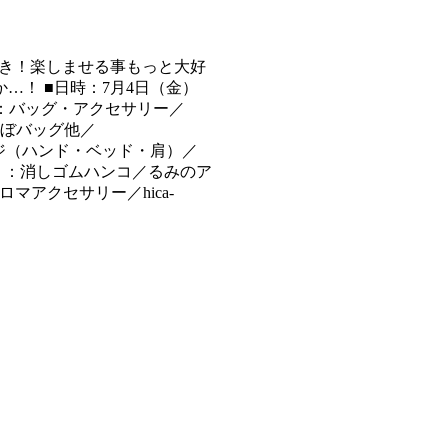
き！楽しませる事もっと大好
！ ■日時：7月4日（金）
usa：バッグ・アクセサリー／
んぼバッグ他／
マッサージ（ハンド・ベッド・肩）／
、★）：消しゴムハンコ／るみのア
ロマアクセサリー／hica-