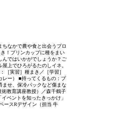
まちなかで農や食と出会うプロ
まき！プリンカップに種をまい
しんではいかがでしょうか？ご
ル屋上でひろがるたのしイネ。
内容：［実習］種まき／［学習］
レー） ■持ってくるもの：プ
済ませ、保冷パックなど傷まな
技術教育講座教授）／森千鶴子
「イベントを知ったきっかけ」
スペースRデザイン（担当 牛