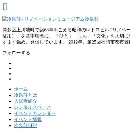
博多区上川端町で築68年をこえる昭和のレトロビル ”リノ
活用）」を基本理念に、 「ひと」「まち」「文化」を大切に思
すます強め、発信しています。 2012年、第25回福岡市都市
フォローする
ホーム
冷泉荘とは
入居者紹介
レンタルスペース
イベントカレンダー
イベント情報
冷泉荘日記