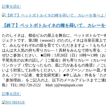
記事を読む
【終了】ペットボトルイネの種を蒔いて、カレーを食べよ
たのしイネは、都会ビルの屋上を舞台に、ペットボトルで一
ジェクトです。第2期（season2）のたのしイネは冷泉荘
て、みんなそれぞれの苗を育てていただきますよ～！もちろ
はんは大人気の持ち寄りカレ―！具材をみんなで持ち寄る、
ぜひご参加ください。 ■日時：5月28日（日）10時〜13時（
平尾先生のお米の話し／［ご飯会］持ち寄りカレー（カレー
リンカップ（空になったもの、底に穴があるもの推奨）／ご
いよう対策してお持ちください。）／スプーン／カレー皿／
さん（フリー記者、食文化研究家） ■申し込み：件名を「
「参加理由」 をご記入の上、以下のメールアドレスまでご連絡くださ
島） TEL: 092-720-2122 Mail: yj@tenjinpark.com
記事を読む