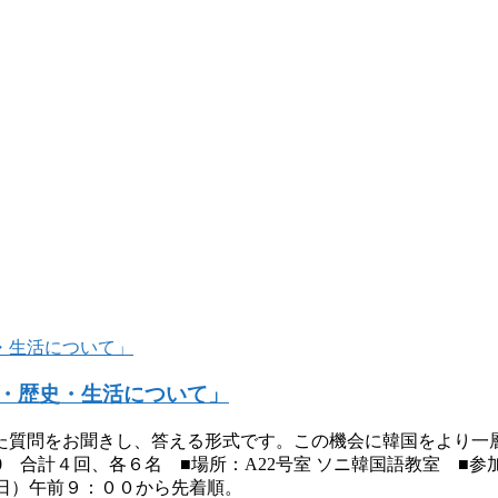
・歴史・生活について」
た質問をお聞きし、答える形式です。この機会に韓国をより
0～15:30 合計４回、各６名 ■場所：A22号室 ソニ韓国語教室 ■参加
（日）午前９：００から先着順。