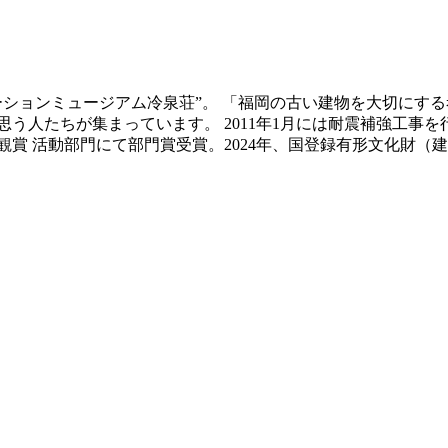
ベーションミュージアム冷泉荘”。 「福岡の古い建物を大切にす
う人たちが集まっています。 2011年1月には耐震補強工事
景観賞 活動部門にて部門賞受賞。2024年、国登録有形文化財