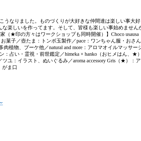
らこうなりました。ものづくりが大好きな仲間達は楽しい事大好
な楽しいを作ってます。そして、皆様も楽しい事始めませんか…
参加作家（★印の方々はワークショップも同時開催）】Choco usa
ッグ、お菓子／壺たま：トンボ玉製作／pace：ワンちゃん服・おさ
屋)：多肉植物、ブーケ他／natural and more：アロマオイル
：占い・霊視・前世鑑定／himeka × hanko（おヒメはん
スト、ぬいぐるみ／aroma accessory Gris（★）：ア
、がま口
〜