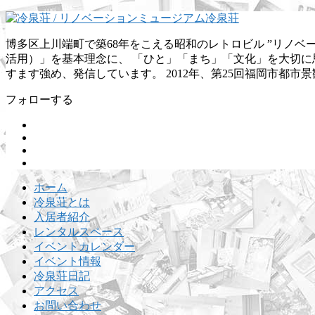
博多区上川端町で築68年をこえる昭和のレトロビル ”リノ
活用）」を基本理念に、 「ひと」「まち」「文化」を大切に思
すます強め、発信しています。 2012年、第25回福岡市都市
フォローする
ホーム
冷泉荘とは
入居者紹介
レンタルスペース
イベントカレンダー
イベント情報
冷泉荘日記
アクセス
お問い合わせ