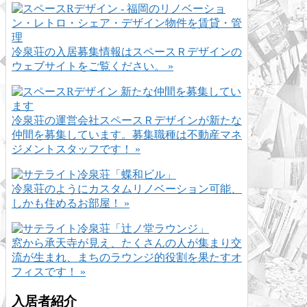
冷泉荘の入居募集情報はスペースＲデザインの
ウェブサイトをご覧ください。 »
冷泉荘の運営会社スペースＲデザインが新たな
仲間を募集しています。募集職種は不動産マネ
ジメントスタッフです！ »
冷泉荘のようにカスタムリノベーション可能、
しかも住めるお部屋！ »
窓から承天寺が見え、たくさんの人が集まり交
流が生まれ、まちのラウンジ的役割を果たすオ
フィスです！ »
入居者紹介