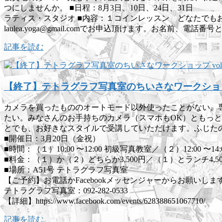
つにしませんか。 ■日程：8月3日、10日、24日、31日 9月7
ラティス・スタジオ ■内容：１コインレッスン どなたでもお気軽
laulea.yoga@gmail.comでお申込頂けます。お名
記事を読む
【終了】テトラグラフ写真室のちいさなワークショップ 
カメラを買ったもののオートモード以外使ったことがない。
たい。みなさんのお手持ちのカメラ（スマホもOK）ともっ
とでも、お好きなスタイルで受講していただけます。ふじた
■開催日：3月20日（金祝）
■時間：（１）10:00 〜12:00 初級写真教室／（２）12:00 〜
■料金：（１）か（２）どちらか3,500円／（１）とランチ4,50
■場所：A51号 テトラグラフ写真室
【ご予約】お電話かFacebookメッセンジャーからお願いしま
テトラグラフ写真室：092-282-0533
【詳細】https://www.facebook.com/events/628388651067710/
記事を読む