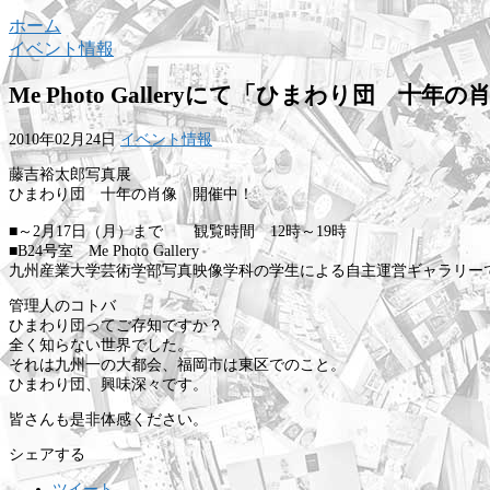
ホーム
イベント情報
Me Photo Galleryにて「ひまわり団 十年
2010年02月24日
イベント情報
藤吉裕太郎写真展
ひまわり団 十年の肖像 開催中！
■～2月17日（月）まで 観覧時間 12時～19時
■B24号室 Me Photo Gallery
九州産業大学芸術学部写真映像学科の学生による自主運営ギャラリー
管理人のコトバ
ひまわり団ってご存知ですか？
全く知らない世界でした。
それは九州一の大都会、福岡市は東区でのこと。
ひまわり団、興味深々です。
皆さんも是非体感ください。
シェアする
ツイート