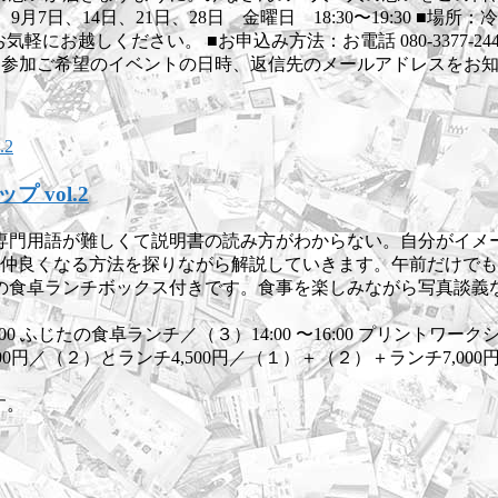
日、14日、21日、28日 金曜日 18:30〜19:30 ■場所：
にお越しください。 ■お申込み方法：お電話 080-3377-24
前、電話番号と参加ご希望のイベントの日時、返信先のメールアドレスを
vol.2
専門用語が難しくて説明書の読み方がわからない。自分がイメ
と仲良くなる方法を探りながら解説していきます。午前だけで
の食卓ランチボックス付きです。食事を楽しみながら写真談義
14:00 ふじたの食卓ランチ／（３）14:00 〜16:00 プリントワ
0円／（２）とランチ4,500円／（１）＋（２）＋ランチ7,000
す。