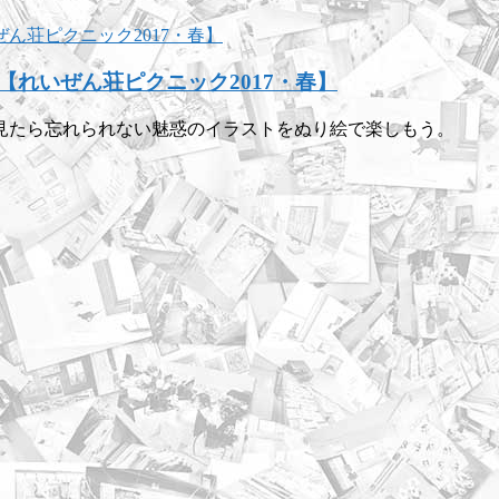
れいぜん荘ピクニック2017・春】
見たら忘れられない魅惑のイラストをぬり絵で楽しもう。