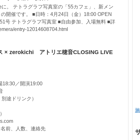
eに。 テトラグラフ写真室の「55カフェ」、新メン
催です。 ■日時：4月24日（金）18:00 OPEN
所：A51号 テトラグラフ写真室 ■自由参加、入場無料 ■詳
emera/entry-12014608704.html
zerokichi アトリエ穂音CLOSING LIVE
8:30／開演19:00
音
約、別途ドリンク）
施
サ）
ds.com
→お名前、人数、連絡先