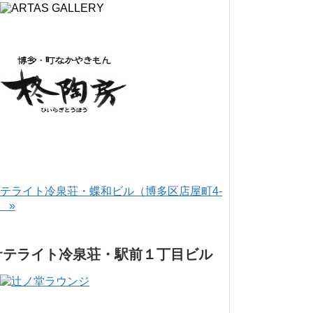
テライト冷泉荘・蝶和ビル（博多区店屋町4-
） »
サテライト冷泉荘・駅前１丁目ビル