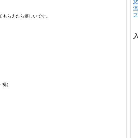
窓
流
フ
てもらえたら嬉しいです。
。
月・祝）