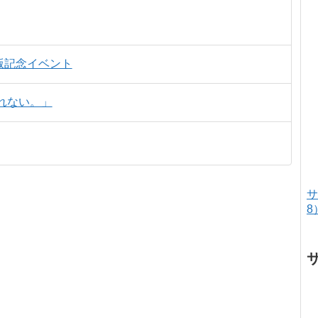
版記念イベント
れない。」
サ
8