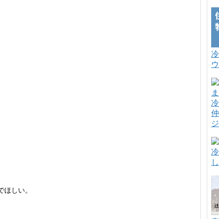
冷
ウ
冷
仲
ジ
冷
し
でほしい。