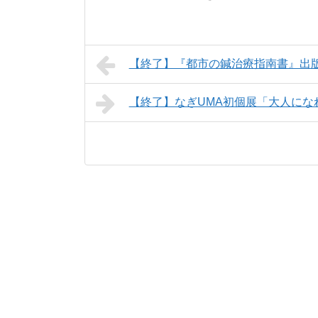
【終了】『都市の鍼治療指南書』出
【終了】なぎUMA初個展「大人にな