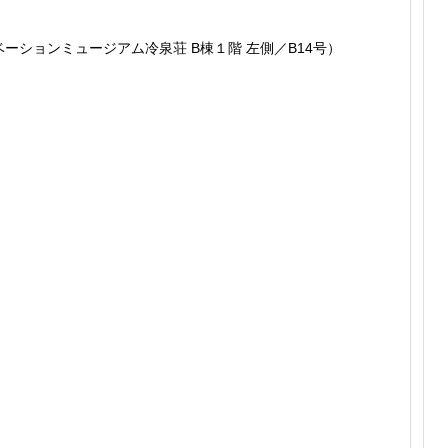
ーションミュージアム冷泉荘 B棟１階 左側／B14号）