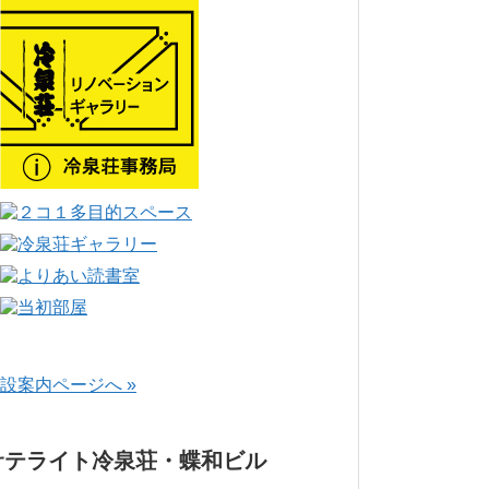
設案内ページへ »
サテライト冷泉荘・蝶和ビル