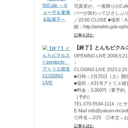
写真室が、一夜限りのCaf
バーが加わってひさしぶりの開
／22:00 CLOSE ■場
細：http://ameblo.jp/e-eph
記事を読む
【終了】とんちピクルス × 
OPENING LIVE 2006.5.21
↓
CLOSING LIVE 2023.2.25
■日時：2月25日（土）開場1
■場所：A31号アトリエ穂
■料金：3,000円（要予
［予約］
TEL 070-5534-1114（ヒ
E-Mail info@yakuin-recor
◎件名→2/25 ◎本文
記事を読む