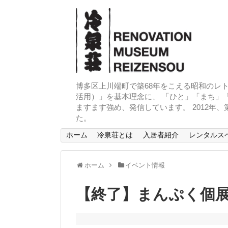
博多区上川端町で築68年をこえる昭和のレト
活用）」を基本理念に、 「ひと」「まち」「
ますます強め、発信しています。 2012年
た。
ホーム
冷泉荘とは
入居者紹介
レンタルス
ホーム
イベント情報
【終了】まんぷく個展「Pi