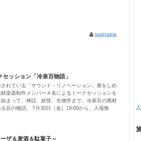
sugiyama
クセッション「冷泉百物語」
催されている「サウンド・リノベーション」展をしめ
廃材楽器制作メンバー４名によるトークセッションを
ら始まって、神話、妖怪、生物学まで。冷泉荘の廃材
入
百の物語。 7月30日（金）19:00から。入場無
ギョーザ＆麦酒＆駄菓子～