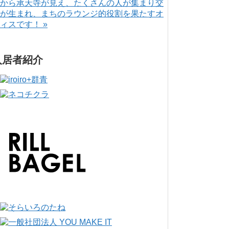
から承天寺が見え、たくさんの人が集まり交
が生まれ、まちのラウンジ的役割を果たすオ
ィスです！ »
入居者紹介