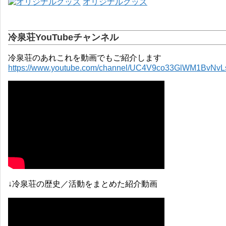
オリジナルグッズ
冷泉荘YouTubeチャンネル
冷泉荘のあれこれを動画でもご紹介します
https://www.youtube.com/channel/UC4V9co33GlWM1BvNv
↓冷泉荘の歴史／活動をまとめた紹介動画