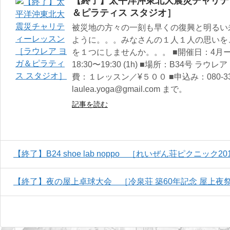
【終了】太平洋沖東北大震災チャリテ
＆ピラティス スタジオ］
被災地の方々の一刻も早くの復興と明るい
ように。。。みなさんの１人１人の思いを
を１つにしませんか。。。 ■開催日：4月
18:30〜19:30 (1h) ■場所：B34号 
費：１レッスン／¥５００ ■申込み：080-337
laulea.yoga@gmail.com まで。
記事を読む
【終了】B24 shoe lab noppo ［れいぜん荘ピクニック20
【終了】夜の屋上卓球大会 ［冷泉荘 築60年記念 屋上夜