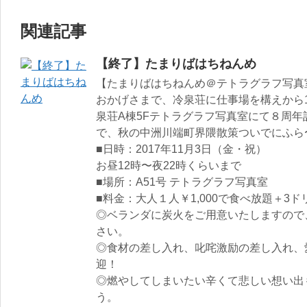
関連記事
【終了】たまりばはちねんめ
【たまりばはちねんめ＠テトラグラフ写真
おかげさまで、冷泉荘に仕事場を構えから
泉荘A棟5Fテトラグラフ写真室にて８周
で、秋の中洲川端町界隈散策ついでにふら
■日時：2017年11月3日（金・祝）
お昼12時〜夜22時くらいまで
■場所：A51号 テトラグラフ写真室
■料金：大人１人￥1,000で食べ放題＋3
◎ベランダに炭火をご用意いたしますので
さい。
◎食材の差し入れ、叱咤激励の差し入れ、
迎！
◎燃やしてしまいたい辛くて悲しい想い出
う。