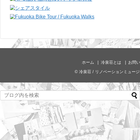
ホーム
冷泉荘とは
お問
©
冷泉荘 / リノベーションミュー