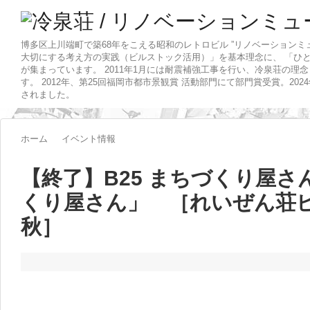
博多区上川端町で築68年をこえる昭和のレトロビル ”リノベーションミ
大切にする考え方の実践（ビルストック活用）」を基本理念に、 「ひ
が集まっています。 2011年1月には耐震補強工事を行い、冷泉荘の理
す。 2012年、第25回福岡市都市景観賞 活動部門にて部門賞受賞。20
されました。
ホーム
イベント情報
【終了】B25 まちづくり屋さ
くり屋さん」 ［れいぜん荘ピ
秋］