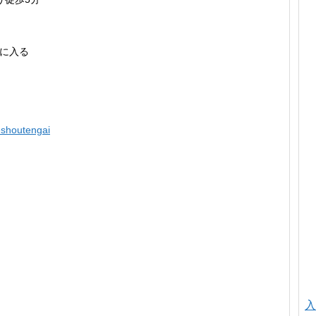
に入る
leshoutengai
入