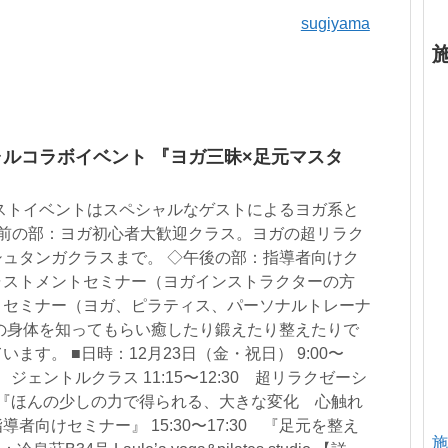
sugiyama
ャルコラボイベント 『ヨガ三昧×足元マスタ
ラストイベントはスペシャルなゲストによるヨガ系と
◇午前の部：ヨガ初心者大歓迎クラス。ヨガの超リラク
ュタンガクラスまで。 ◇午後の部：指導者向けク
ャストメントセミナー（ヨガインストラクターの方
ｈセミナー（ヨガ、ピラティス、パーソナルトレーナ
の身体を知ってもらい癒したり鍛えたり整えたりで
ます。 ■日時：12月23日（金・祝日） 9:00〜
 ジェントルクラス 11:15〜12:30 超リラクゼーシ
:00 『ほんの少しの力で得られる、大きな変化 心触れ
者向けセミナー』 15:30〜17:30 『足元を整え
施