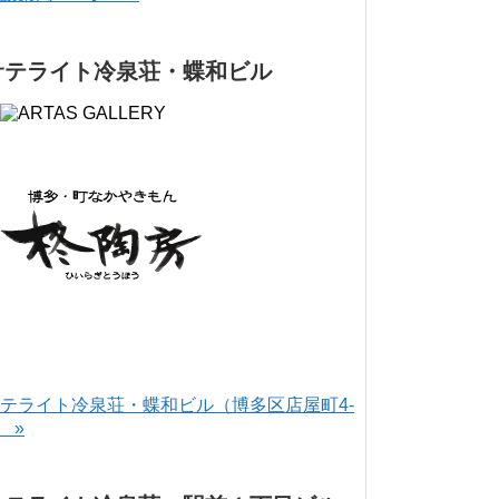
サテライト冷泉荘・蝶和ビル
テライト冷泉荘・蝶和ビル（博多区店屋町4-
） »