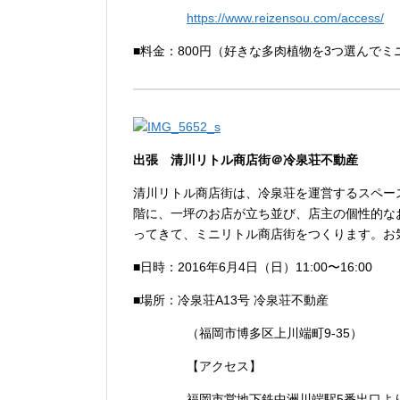
https://www.reizensou.com/access/
■料金：800円（好きな多肉植物を3つ選んで
出張 清川リトル商店街＠冷泉荘不動産
清川リトル商店街は、冷泉荘を運営するスペー
階に、一坪のお店が立ち並び、店主の個性的な
ってきて、ミニリトル商店街をつくります。お
■日時：2016年6月4日（日）11:00〜16:00
■場所：冷泉荘A13号 冷泉荘不動産
（福岡市博多区上川端町9-35）
【アクセス】
福岡市営地下鉄中洲川端駅5番出口よ