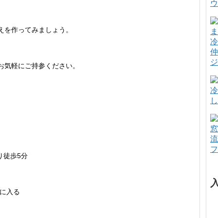
ウ
えを作ってみましょう。
冷
仲
ジ
お気軽にご持参ください。
冷
し
窓
流
フ
り徒歩5分
に入る