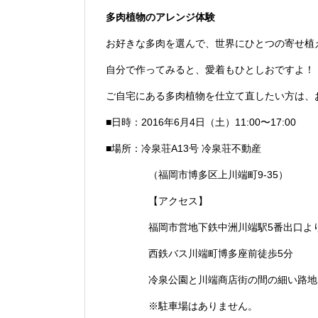
多肉植物のアレンジ体験
お好きな多肉を選んで、世界にひとつの寄せ植
自分で作ってみると、愛着もひとしおですよ！
ご自宅にある多肉植物を仕立て直したい方は、
■日時：2016年6月4日（土）11:00〜17:00
■場所：冷泉荘A13号 冷泉荘不動産
（福岡市博多区上川端町9-35）
【アクセス】
福岡市営地下鉄中洲川端駅5番出口よ
西鉄バス川端町博多座前徒歩5分
冷泉公園と川端商店街の間の細い路地
※駐車場はありません。