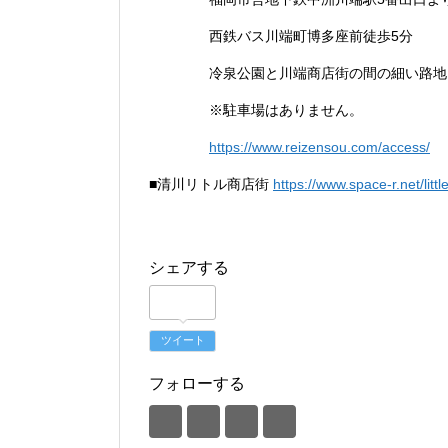
西鉄バス川端町博多座前徒歩5分
冷泉公園と川端商店街の間の細い路地
※駐車場はありません。
https://www.reizensou.com/access/
■清川リトル商店街
https://www.space-r.net/litt
シェアする
ツイート
フォローする