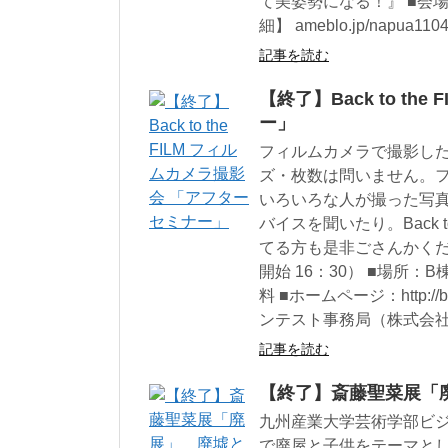
て美姿勢になる！』 ■会場：冷泉荘B
細】 ameblo.jp/napua1104/
記事を読む
【終了】Back to t
ー」
フィルムカメラで撮影し
ズ・枚数は問いません。
いろいろな人が撮った写
バイスを聞いたり。Back 
てる方も是非ごさんかください
開始 16：30） ■場所
料 ■ホームページ：http://bac
ンテスト事務局（株式会社シー・エ
記事を読む
【終了】斎藤聖菜展「
九州産業大学芸術学部ビ
で廃屋と子供をテーマと