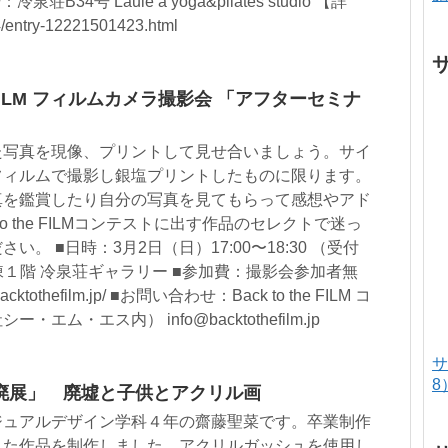
34号 Laule’a yoga&pilates studio 【詳
entry-12221501423.html
he FILM フィルムカメラ撮影会 「アフターセミナ
た写真を現像、プリントして見せ合いましょう。サイ
フィルムで撮影し銀塩プリントしたものに限ります。
真を鑑賞したり自分の写真を見てもらって感想やアド
to the FILMコンテストに出す作品のセレクトで迷っ
。 ■日時：3月2日（日）17:00〜18:30 （受付
：B棟１階 冷泉荘ギャラリー ■参加費：撮影会参加者無
ktothefilm.jp/ ■お問い合わせ：Back to the FILM コ
ム・エス内） info@backtothefilm.jp
サ
8
廃展」 廃墟と子供とアクリル画
ジュアルデザイン学科４年の齋藤聖菜です。卒業制作
した作品を制作しました。アクリルガッシュを使用し