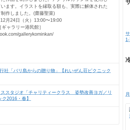
ています。イラストを縁取る額も、実際に解体された
制作しました。(齋藤聖菜)
2月24日（火）13:00〜19:00
nkan［ギャラリー港民館］
サ
ok.com/gallerykominkan/
1
旅行社「バリ島からの贈り物」【れいぜん荘ピクニック
ティススタジオ「チャリティークラス 姿勢改善ヨガ／リ
月
ク2016・春】