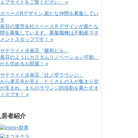
ェブサイトをご覧ください。 »
泉荘の運営会社スペースＲデザインが新たな
間を募集しています。募集職種は不動産マネ
メントスタッフです！ »
泉荘のようにカスタムリノベーション可能、
かも住めるお部屋！ »
から承天寺が見え、たくさんの人が集まり交
が生まれ、まちのラウンジ的役割を果たすオ
ィスです！ »
入居者紹介