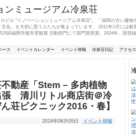
ロビル ”リノベーションミュージアム冷泉荘”。 「福岡の古い建
文化」を大切に思う人たちが集まっています。 2011年1月には
、第25回福岡市都市景観賞 活動部門にて部門賞受賞。2024年、国
ペース
イベントカレンダー
イベント情報
冷泉荘日記
アクセ
不動産「Stem – 多肉植物
出張 清川リトル商店街＠冷
冷
申
ん荘ピクニック2016・春】
2016年06月05日
イベント情報
冷