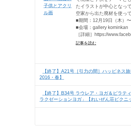
たイラストが中心となっ
空家から出た廃材を使って
■期間：12月19日（木）〜1
■会場：gallery komi
［詳細］https://www.facebo
記事を読む
【終了】A21号［引力の間］ハッピネス
2016・春】
【終了】B34号 ラウレア・ヨガ＆ピラ
ラクゼーションヨガ」【れいぜん荘ピクニッ