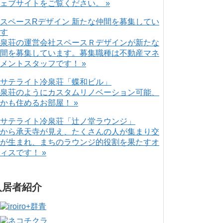
ェブサイトをご覧ください。 »
泉荘の運営会社スペースＲデザインが新たな
間を募集しています。募集職種は不動産マネ
メントスタッフです！ »
泉荘のようにカスタムリノベーション可能、
かも住めるお部屋！ »
から承天寺が見え、たくさんの人が集まり交
が生まれ、まちのラウンジ的役割を果たすオ
ィスです！ »
入居者紹介