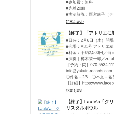
■参加費：無料
■先着20組
■実況解説：雨宮康子（テ
記事を読む
【終了】「アトリエに響く音
■日時：2月6日（木）開場19
■会場：A31号 アトリエ
■料金：予約2,500円／当
■演奏｜樽木栄一郎／zeroki
［予約・問］070-5534-1
info@yakuin-records.com
◎件名→2/6 ◎本文→
【詳細】https://www.facebo
記事を読む
【終了】Laule’a
リスタルボウル