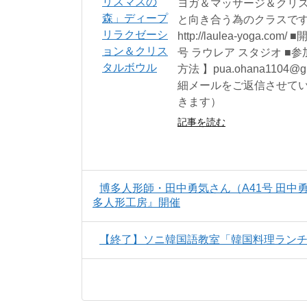
ヨガ＆マッサージ＆クリ
と向き合う為のクラスです
http://laulea-yoga.c
号 ラウレア スタジオ ■参
方法 】pua.ohana11
細メールをご返信させて
きます）
記事を読む
博多人形師・田中勇気さん（A41号 田
多人形工房』開催
【終了】ソニ韓国語教室「韓国料理ランチ