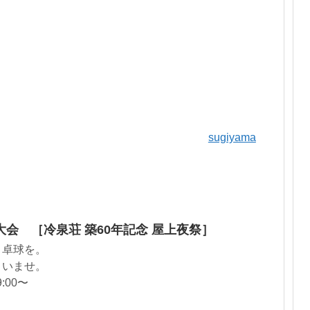
sugiyama
会 ［冷泉荘 築60年記念 屋上夜祭］
、卓球を。
さいませ。
:00〜