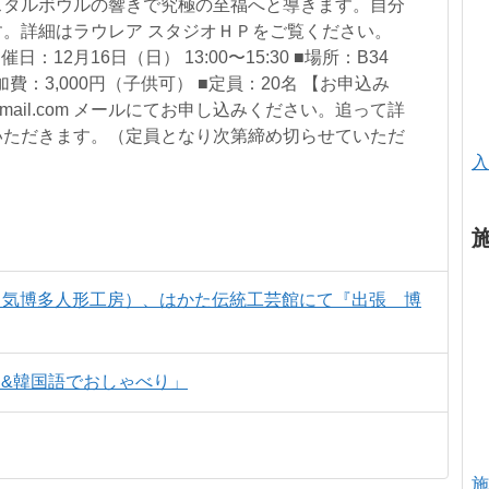
スタルボウルの響きで究極の至福へと導きます。自分
。詳細はラウレア スタジオＨＰをご覧ください。
om/ ■開催日：12月16日（日） 13:00〜15:30 ■場所：B34
加費：3,000円（子供可） ■定員：20名 【お申込み
04@gmail.com メールにてお申し込みください。追って詳
いただきます。（定員となり次第締め切らせていただ
入
中勇気博多人形工房）、はかた伝統工芸館にて『出張 博
&韓国語でおしゃべり」
施