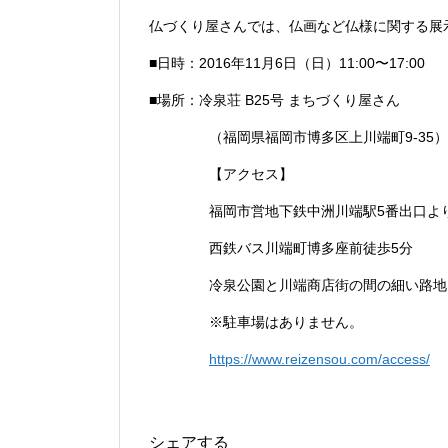
仏づくり屋さんでは、仏画など仏様に関する展
■日時：2016年11月6日（日）11:00〜17:00
■場所：冷泉荘 B25号 まちづくり屋さん
（福岡県福岡市博多区上川端町9-35）
【アクセス】
福岡市営地下鉄中洲川端駅5番出口よ
西鉄バス川端町博多座前徒歩5分
冷泉公園と川端商店街の間の細い路地
※駐車場はありません。
https://www.reizensou.com/access/
シェアする