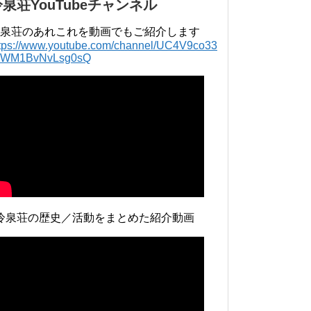
冷泉荘YouTubeチャンネル
泉荘のあれこれを動画でもご紹介します
ttps://www.youtube.com/channel/UC4V9co33
lWM1BvNvLsg0sQ
冷泉荘の歴史／活動をまとめた紹介動画