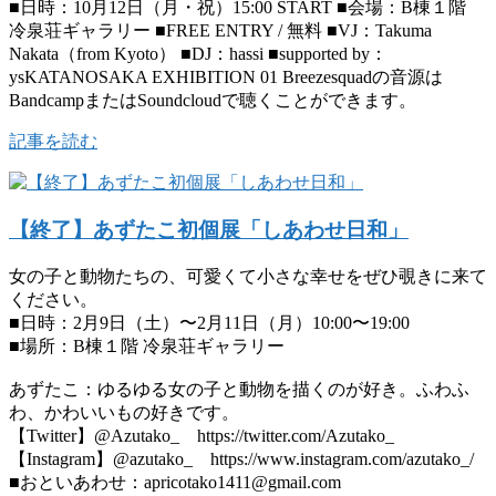
■日時：10月12日（月・祝）15:00 START ■会場：B棟１階
冷泉荘ギャラリー ■FREE ENTRY / 無料 ■VJ：Takuma
Nakata（from Kyoto） ■DJ：hassi ■supported by：
ysKATANOSAKA EXHIBITION 01 Breezesquadの音源は
BandcampまたはSoundcloudで聴くことができます。
記事を読む
【終了】あずたこ初個展「しあわせ日和」
女の子と動物たちの、可愛くて小さな幸せをぜひ覗きに来て
ください。
■日時：2月9日（土）〜2月11日（月）10:00〜19:00
■場所：B棟１階 冷泉荘ギャラリー
あずたこ：ゆるゆる女の子と動物を描くのが好き。ふわふ
わ、かわいいもの好きです。
【Twitter】@Azutako_ https://twitter.com/Azutako_
【Instagram】@azutako_ https://www.instagram.com/azutako_/
■おといあわせ：apricotako1411@gmail.com