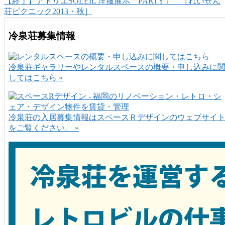
【終了】アトリエSOLEIL 洋服展示「PARTY」 ［れいぜん
荘ピクニック2013・秋］
冷泉荘募集情報
冷泉荘ギャラリーやレンタルスペースの概要・申し込みに
してはこちら »
冷泉荘の入居募集情報はスペースＲデザインのウェブサイ
をご覧ください。 »