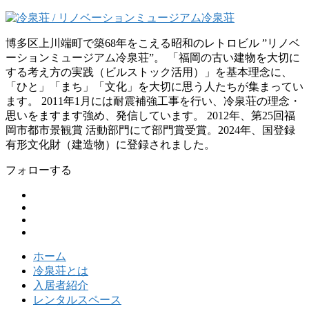
博多区上川端町で築68年をこえる昭和のレトロビル ”リノベ
ーションミュージアム冷泉荘”。 「福岡の古い建物を大切に
する考え方の実践（ビルストック活用）」を基本理念に、
「ひと」「まち」「文化」を大切に思う人たちが集まってい
ます。 2011年1月には耐震補強工事を行い、冷泉荘の理念・
思いをますます強め、発信しています。 2012年、第25回福
岡市都市景観賞 活動部門にて部門賞受賞。2024年、国登録
有形文化財（建造物）に登録されました。
フォローする
ホーム
冷泉荘とは
入居者紹介
レンタルスペース