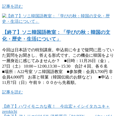
記事を読む
【終了】ソニ韓国語教室：「学びの秋：韓国の文
化・歴史・生活について」
今回は日本語での特別講座。申込前に今まで疑問に思ってい
た質問をお聞きし、答える形式です。この機会に韓国をより
一層身近に感じてみませんか？ ■日時：11月26日（金）,
27日（土） 10:00～12:00,13:30～15:30 合計４回、各６名
■場所：A22号室 ソニ韓国語教室 ■参加費：会員3,700円 非
会員4,000円 お茶と韓菓（韓国伝統のお餅など） ■申込：
11月7日（日）午前９：００から先着順。
記事を読む
【終了】ハワイモニカな夜！ 今出宏＋イシイタカユキ＋
zerokichi