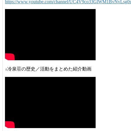
https://www.youtube.com/channel/UC4V9co33GlWM1BvNvLsg0
↓冷泉荘の歴史／活動をまとめた紹介動画