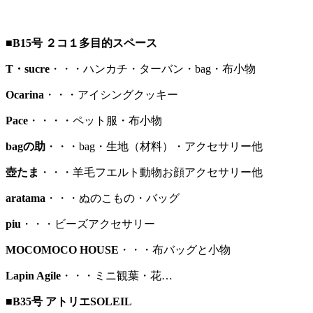
■B15号 ２コ１多目的スペース
T・sucre
・・・ハンカチ・ターバン・bag・布小物
Ocarina
・・・アイシングクッキー
Pace
・・・・ペット服・布小物
bagの助
・・・bag・生地（材料）・アクセサリー他
壺たま
・・・羊毛フエルト動物お顔アクセサリー他
aratama
・・・ぬのこもの・バッグ
piu
・・・ビーズアクセサリー
MOCOMOCO HOUSE
・・・布バッグと小物
Lapin Agile
・・・ミニ観葉・花…
■B35号 アトリエSOLEIL