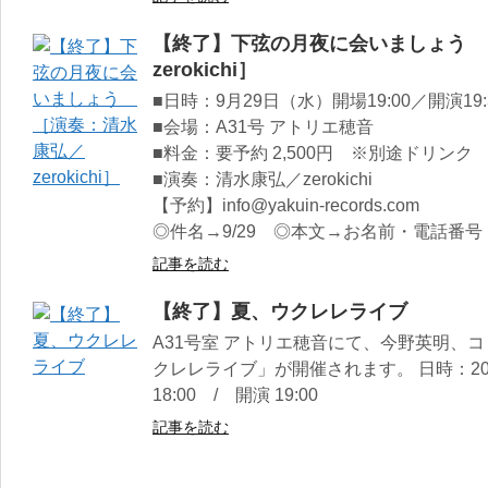
【終了】下弦の月夜に会いましょう 
zerokichi］
■日時：9月29日（水）開場19:00／開演19:
■会場：A31号 アトリエ穂音
■料金：要予約 2,500円 ※別途ドリンク
■演奏：清水康弘／zerokichi
【予約】info@yakuin-records.com
◎件名→9/29 ◎本文→お名前・電話番号
記事を読む
【終了】夏、ウクレレライブ
A31号室 アトリエ穂音にて、今野英明、
クレレライブ」が開催されます。 日時：20
18:00 / 開演 19:00
記事を読む