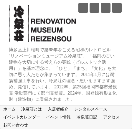
博多区上川端町で築68年をこえる昭和のレトロビル
”リノベーションミュージアム冷泉荘”。 「福岡の古い
建物を大切にする考え方の実践（ビルストック活
用）」を基本理念に、 「ひと」「まち」「文化」を大
切に思う人たちが集まっています。 2011年1月には耐
震補強工事を行い、冷泉荘の理念・思いをますます強
め、発信しています。 2012年、第25回福岡市都市景観
賞 活動部門にて部門賞受賞。2024年、国登録有形文化
財（建造物）に登録されました。
ホーム
冷泉荘とは
入居者紹介
レンタルスペース
イベントカレンダー
イベント情報
冷泉荘日記
アクセス
お問い合わせ