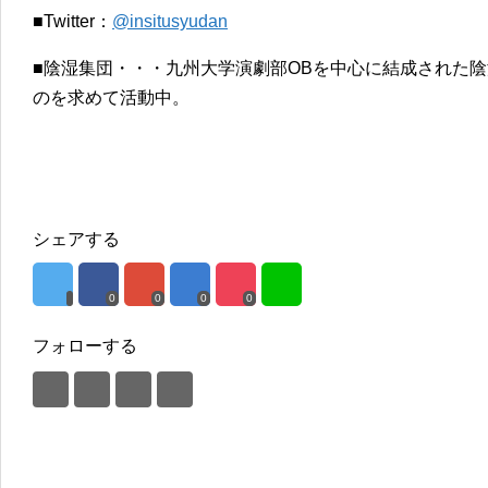
■Twitter：
@insitusyudan
■陰湿集団・・・九州大学演劇部OBを中心に結成された
のを求めて活動中。
シェアする
0
0
0
0
フォローする