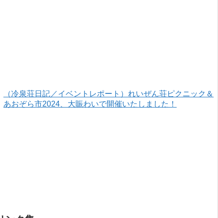
ざいました！
（冷泉荘日記／イベントレポート）れいぜん荘ピクニック＆
あおぞら市2024、大賑わいで開催いたしました！