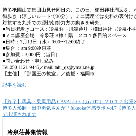
博多祇園山笠集団山見せ同日の、この日、櫛田神社周辺を、
街歩き（涼しいルートで30分）。ミニ講座では史料の裏付け
対抗する九州での源頼朝勢力方の動きを研究。
■当日街歩きコース：冷泉荘→川端通り→櫛田神社→冷泉小学
■ミニ講座会場：冷泉荘 B棟１階 ２コ１多目的スペース
■日時：7月13日（水）9:00〜12:00終了
■集合 ：am 9:00冷泉荘
■参加費：3,000円（当日）
■問い合わせ・申し込み
Tel.050-1121-9445／mail: tahi_qz@ymail.ne.jp
【主催】「那国王の教室」／後援・福岡市
記事を読む
【終了】馬具・乗馬用品 CAVALLO（カバロ）２０１７出張ＳＡ
博多人形師・田中勇気さんが「fukuoka体感ラボ vol.7【
て出演されます
冷泉荘募集情報