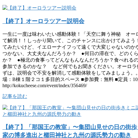
【終了】オーロラツアー説明会
一生に一度は味わいたい感動体験！「天空に舞う神秘 オー
て解消！！しっかり聞いて、このチャンスに出かけてみよう！
てみたいけど、イエローナイフって遠くで大変じゃないのか
つかない、大丈夫なんだろうか？ ●何日の滞在で、どのく
か？ ●極北の食事ってどんなもんなんだろうか？食べれる
参加できるのかな？ など何でもお聞きください。オーロラ
ずは、説明会で不安を解消して感動体験をしてみましょう。。 ■日時：
場：B棟１階２コ１多目的スペース ■参加費：無料 ■定員：1
http://kokucheese.com/event/index/356469/
記事を読む
【終了】「那国王の教室」〜集団山見せの日の街歩
家の博多進出と櫛田神社と九州の源氏勢力の動き