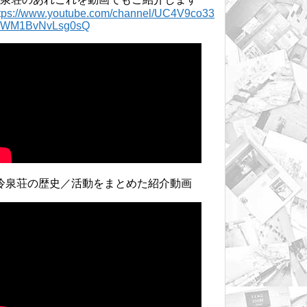
ttps://www.youtube.com/channel/UC4V9co33
lWM1BvNvLsg0sQ
冷泉荘の歴史／活動をまとめた紹介動画