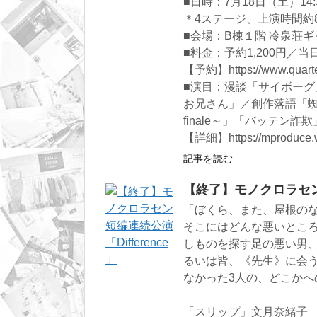
■​日時：7月18日（土）14:3
＊4ステージ、上演時間約
■会場：B棟１階 冷泉荘
■料金：予約1,200円／当日
【予約】https://www.quart
■演目：漫談「サイボー
お兄さん」／創作落語「
finale～」「バッテン詐欺
【詳細】https://mproduce.w
記事を読む
【終了】モノクロラセン短
「ぼくら、また、屋根のない中庭
そこにはどんな悪いとこ
しものを探す足の悪い男
るいは皆、《先生》に会
なかった3人の、どこかへ
「スリップ」文月奈緒子