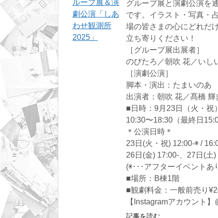
グループ展と演劇公演を
です。イラスト・写真・
場の皆さまの心にどれだ
立ち寄りください！
［グループ展出展者］
のびたろ／朝吹 花／いし
［演劇公演］
脚本・演出：たまいのあ
出演者：朝吹 花／髙橋 輝
■日時：9月23日（火・祝
10:30〜18:30（最終日15
＊公演日時＊
23日(火・祝) 12:00-◉ / 
26日(金) 17:00-、27日(土) 1
(◉･･･アフターイベントあ
■場所：B棟1階
■観劇料金：一般前売り¥20
【Instagramアカウント】@sh
記事を読む