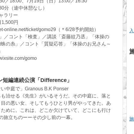
0／18:00、7月19日（日）13:00／16:30
80分（途中休憩なし）
ギャラリー
1,500円
et-online.net/ticket/gomo29（＊6/28予約開始）
入
グ」／コント「検査」／講談「斎藤紋乃丞」「体操の
蜘蛛の糸」／コント「質疑応答」「体操のお兄さん～
」
ixsite.com/gomo
編連続公演「Difference」
で」Granous B.K Ponser
ろも治せる《先生》がいるそうだ。その中庭に、落と
、目の悪い女、そしてもうひとり男がやってきた。あ
うために。これは、どこか欠けていて、どこにも行け
の旅立ちのーーその少し前の一幕。
施