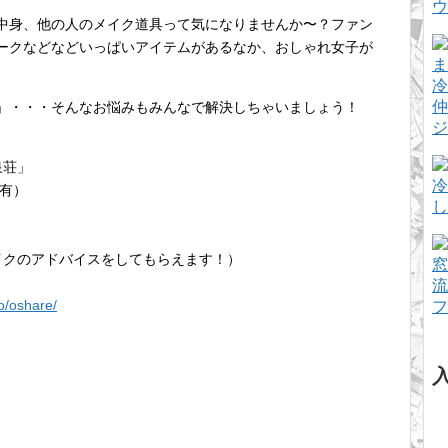
ウ
中身、他の人のメイク道具って気になりませんか〜？ファン
ークなどなどいっぱいアイテムがあるなか、おしゃれ女子が
冷
仲
」・・・そんなお悩みもみんなで解決しちゃいましょう！
ジ
冷泉荘」
冷
ス有）
し
イクのアドバイスをしてもらえます！）
窓
流
fo/oshare/
フ