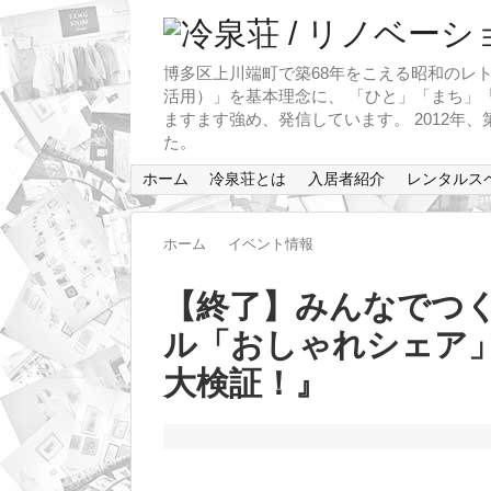
博多区上川端町で築68年をこえる昭和のレト
活用）」を基本理念に、 「ひと」「まち」「
ますます強め、発信しています。 2012年
た。
ホーム
冷泉荘とは
入居者紹介
レンタルス
ホーム
イベント情報
【終了】みんなでつ
ル「おしゃれシェア」
大検証！』