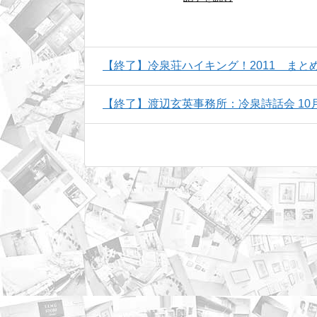
【終了】冷泉荘ハイキング！2011 まと
【終了】渡辺玄英事務所：冷泉詩話会 10