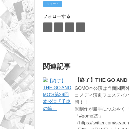
ツイート
フォローする
関連記事
【終了】THE GO AN
GOMO本公演は当面関西
コメディ演劇フェステイ
岡！！
※制作が勝手につぶやく「
「#gomo29」
（https://twitter.com/se