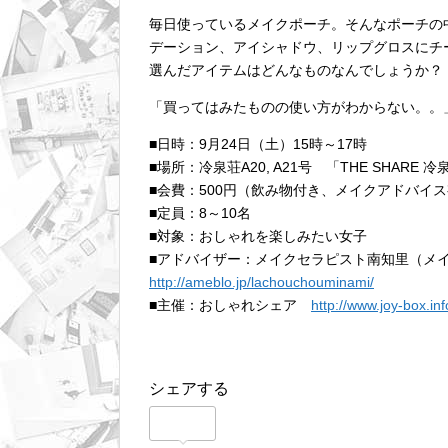
毎日使っているメイクポーチ。そんなポーチの
デーション、アイシャドウ、リップグロスにチ
選んだアイテムはどんなものなんでしょうか？
「買ってはみたものの使い方がわからない。。
■日時：9月24日（土）15時～17時
■場所：冷泉荘A20, A21号 「THE SHARE 
■会費：500円（飲み物付き、メイクアドバイ
■定員：8～10名
■対象：おしゃれを楽しみたい女子
■アドバイザー：メイクセラピスト南知里（メ
http://ameblo.jp/lachouchouminami/
■主催：おしゃれシェア
http://www.joy-box.in
シェアする