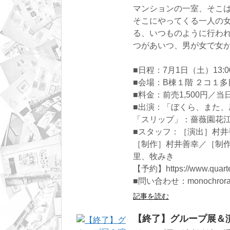
マンションの一室、そこ
そこにやってくる一人の
る、いつものように行わ
つがあいつ、男が女で女
■日程：7月1日（土）13:00
■会場：B棟１階 ２コ１
■料金：前売1,500円／当日
■出演：「ぼくら、また
「スリップ」：薔薇園花
■スタッフ：［演出］村井善幸／
［制作］村井善幸／［制
里、牧みき
【予約】https://www.quartet-o
■問い合わせ：monochrorase
記事を読む
【終了】グループ展＆演