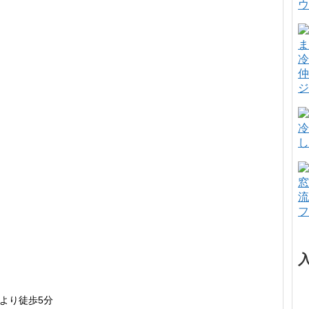
ウ
冷
仲
ジ
冷
し
窓
流
フ
より徒歩5分