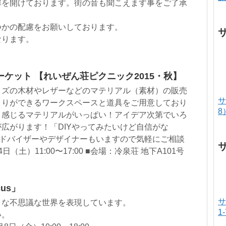
扉を開けております。街の音も聞こえます事をご了承
つかの配慮をお願いしております。
なります。
ケット 【れいぜん荘ピクニック2015・秋】
イズの木材やレザーなどのマテリアル（素材）の販売
サ
くりができるワークスペースと道具をご用意しており
8
と感じるマテリアルがいっぱい！アイデア次第でいろ
広がります！「DIYやってみたいけど自信がな
アドバイザーやデザイナーもいますので気軽にご相談
日（土）11:00〜17:00 ■会場：冷泉荘 地下A101号
us」
サ
うな不思議な世界を表現しています。
1
い。