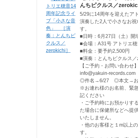
んちピクルス／zerokic
5/29に14周年を迎えた
演奏した2人で小さなお
す。
■日時：6月27日（土）開場1
■会場：A31号 アトリエ
■料金：要予約2,500円
■演奏：とんちピクルス／zer
【ご予約・お問い合わせ】070
info@yakuin-records.com
◎件名→6/27 ◎本文
※お連れ様のお名前、緊
記ください
・ご予約時にお預かりす
た場合に保健所などへ提
いたしません。
・他のお客様と１m以上
す。