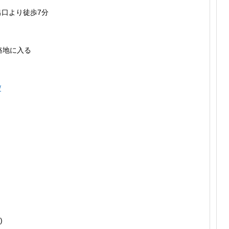
出口より徒歩7分
路地に入る
/
)