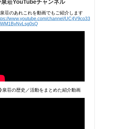
冷泉荘YouTubeチャンネル
泉荘のあれこれを動画でもご紹介します
ttps://www.youtube.com/channel/UC4V9co33
lWM1BvNvLsg0sQ
冷泉荘の歴史／活動をまとめた紹介動画