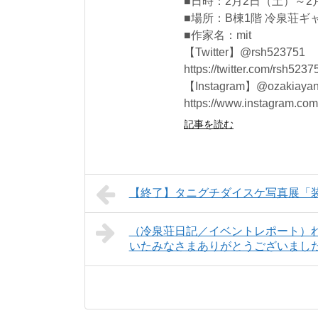
■日時：2月2日（土）～2月8
■場所：B棟1階 冷泉荘ギ
■作家名：mit
【Twitter】@rsh523751
https://twitter.com/rsh5237
【Instagram】@ozakiaya
https://www.instagram.com
記事を読む
【終了】タニグチダイスケ写真展「
（冷泉荘日記／イベントレポート）れ
いたみなさまありがとうございまし