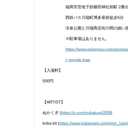
福岡市営地下鉄櫛田神社前駅 2番
西鉄バス川端町博多座前徒歩5分
冷泉公園と川端商店街の間の細い
※駐車場はありません。
https://www.reizensou.com/access
> google map
【入場料】
500円
【ARTIST】
ぬかくぎ (
https://x.com/nukakugi1008
)
koba.bit (
https://www.instagram.com/imin_1am/