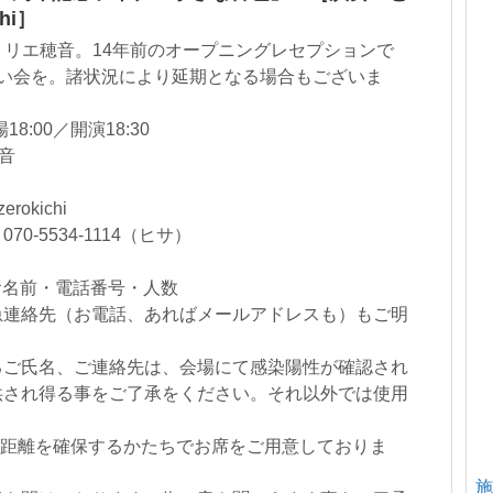
hi］
アトリエ穂音。14年前のオープニングレセプションで
祝い会を。諸状況により延期となる場合もございま
8:00／開演18:30
穂音
okichi
-5534-1114（ヒサ）
→お名前・電話番号・人数
急連絡先（お電話、あればメールアドレスも）もご明
るご氏名、ご連絡先は、会場にて感染陽性が確認され
供され得る事をご了承をください。それ以外では使用
の距離を確保するかたちでお席をご用意しておりま
施