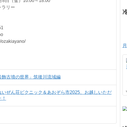
日（金）10:00～18:00
ャラリー
51
no
/ozakiayano/
月
装飾古墳の世界」筑後川流域編
いぜん荘ピクニック＆あおぞら市2025、お越しいただ
た！