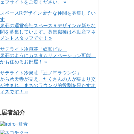
ェブサイトをご覧ください。 »
泉荘の運営会社スペースＲデザインが新たな
間を募集しています。募集職種は不動産マネ
メントスタッフです！ »
泉荘のようにカスタムリノベーション可能、
かも住めるお部屋！ »
から承天寺が見え、たくさんの人が集まり交
が生まれ、まちのラウンジ的役割を果たすオ
ィスです！ »
入居者紹介