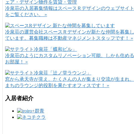
冷泉荘の入居募集情報はスペースＲデザインのウェブサイ
をご覧ください。 »
冷泉荘の運営会社スペースＲデザインが新たな仲間を募集
ています。募集職種は不動産マネジメントスタッフです！ »
冷泉荘のようにカスタムリノベーション可能、しかも住め
お部屋！ »
窓から承天寺が見え、たくさんの人が集まり交流が生まれ
まちのラウンジ的役割を果たすオフィスです！ »
入居者紹介