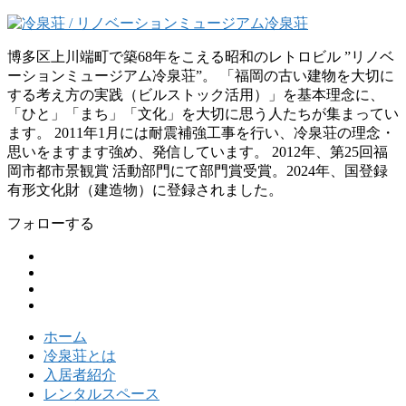
博多区上川端町で築68年をこえる昭和のレトロビル ”リノベ
ーションミュージアム冷泉荘”。 「福岡の古い建物を大切に
する考え方の実践（ビルストック活用）」を基本理念に、
「ひと」「まち」「文化」を大切に思う人たちが集まってい
ます。 2011年1月には耐震補強工事を行い、冷泉荘の理念・
思いをますます強め、発信しています。 2012年、第25回福
岡市都市景観賞 活動部門にて部門賞受賞。2024年、国登録
有形文化財（建造物）に登録されました。
フォローする
ホーム
冷泉荘とは
入居者紹介
レンタルスペース