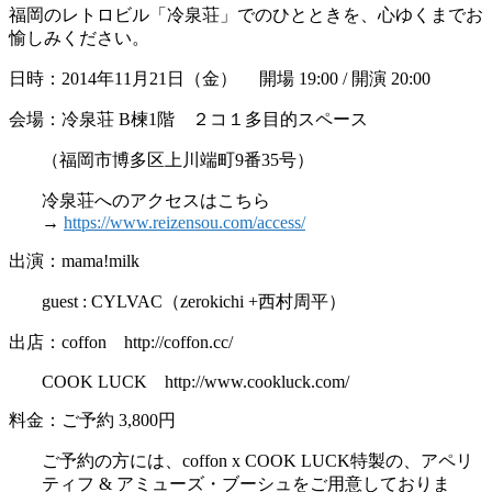
福岡のレトロビル「冷泉荘」でのひとときを、心ゆくまでお
愉しみください。
日時：2014年11月21日（金） 開場 19:00 / 開演 20:00
会場：冷泉荘 B楝1階 ２コ１多目的スペース
（福岡市博多区上川端町9番35号）
冷泉荘へのアクセスはこちら
→
https://www.reizensou.com/access/
出演：mama!milk
guest : CYLVAC（zerokichi +西村周平）
出店：coffon http://coffon.cc/
COOK LUCK http://www.cookluck.com/
料金：ご予約 3,800円
ご予約の方には、coffon x COOK LUCK特製の、アペリ
ティフ & アミューズ・ブーシュをご用意しておりま