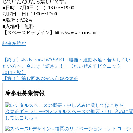
じていただけたら嬉しいです。
■日時：7月6日（土）13:00〜19:00
7月7日（日）11:00〜17:00
■場所：A32号
■入場料：無料
【スペースＲデザイン】https://www.space-r.net
記事を読む
【終了】-body care- IWASAKI「腰痛・運動不足・若々しくい
たい方へ、今こそ『逆さ』！」【れいぜん荘ピクニック
2014・秋】
【終了】第17回あおぞら市＠冷泉荘
冷泉荘募集情報
冷泉荘ギャラリーやレンタルスペースの概要・申し込みに
してはこちら »