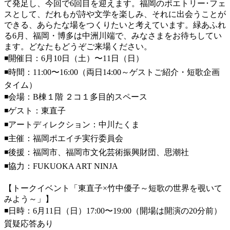
て発足し、今回で6回目を迎えます。福岡のポエトリー･フェ
スとして、だれもが詩や文学を楽しみ、それに出会うことが
できる、あらたな場をつくりたいと考えています。緑あふれ
る6月、福岡・博多は中洲川端で、みなさまをお待ちしてい
ます。どなたもどうぞご来場ください。
◾️開催日：6月10日（土）〜11日（日）
◾️時間：11:00〜16:00（両日14:00～ゲストご紹介・短歌企画
タイム）
◾️会場：B棟１階 ２コ１多目的スペース
◾️ゲスト：東直子
◾️アートディレクション：中川たくま
◾️主催：福岡ポエイチ実行委員会
◾️後援：福岡市、福岡市文化芸術振興財団、思潮社
◾️協力：FUKUOKA ART NINJA
【トークイベント「東直子×竹中優子～短歌の世界を覗いて
みよう～」】
◾️日時：6月11日（日）17:00〜19:00（開場は開演の20分前）
質疑応答あり