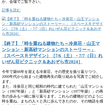
か、会場でご覧下さい。
記事を読む
【終了】「時を重ねる建物たち～冷泉荘・山王マ
ンション・新高砂マンションのストーリー～」
（スペースＲデザイン）［7/6（土）・7/7（日）れ
いぜん荘ピクニック＆あおぞら市2024］
今年で築66年を迎える冷泉荘。その歴史を振り返りつつ、
2000年代から始まった建物再生の取り組みを写真でご紹介し
ます。
また、冷泉荘と同じ昭和の時代に建てられた「山王マンショ
ン（1967年築）」と「新高砂マンション（1977年築）」の再
生の歩みも一緒に振り返ります。これらの建物がどのように
時を重ね、まちの人々と共に歩んできたのか、その物語を感