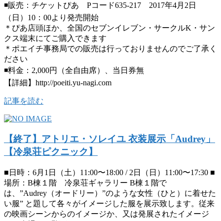
◾️販売：チケットぴあ Pコード635-217 2017年4月2日
（日）10：00より発売開始
＊ぴあ店頭ほか、全国のセブンイレブン・サークルK・サン
クス端末にてご購入できます
＊ポエイチ事務局での販売は行っておりませんのでご了承く
ださい
◾️料金：2,000円（全自由席）、当日券無
【詳細】http://poeiti.yu-nagi.com
記事を読む
【終了】アトリエ・ソレイユ 衣装展示「Audrey」
【冷泉荘ピクニック】
■日時：6月1日（土）11:00〜18:00 / 2日（日）11:00〜17:30 ■
場所：B棟１階 冷泉荘ギャラリー B棟１階で
は、”Audrey（オードリー）”のような女性（ひと）に着せた
い服” と題して各々がイメージした服を展示致します。従来
の映画シーンからのイメージか、又は発展されたイメージ