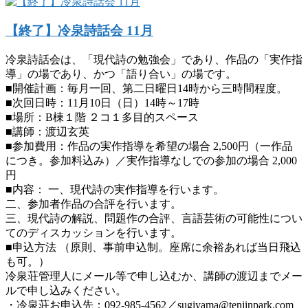
【終了】冷泉詩話会 11月
冷泉詩話会は、「現代詩の勉強会」であり、作品の「実作指
導」の場であり、かつ「語り合い」の場です。
■開催計画：毎月一回、第二日曜日14時から三時間程度。
■次回日時：11月10日（日）14時～17時
■場所：B棟１階 ２コ１多目的スペース
■講師：渡辺玄英
■参加費用：作品の実作指導を希望の場合 2,500円（一作品
につき。参加料込み）／実作指導なしでの参加の場合 2,000
円
■内容： 一、現代詩の実作指導を行います。
二、参加者作品の合評を行います。
三、現代詩の解説、問題作の合評、言語芸術の可能性につい
てのディスカッションを行います。
■申込方法 （原則、事前申込制。座席に余裕あれば当日飛込
も可。）
冷泉荘管理人にメール等で申し込むか、講師の渡辺までメー
ルで申し込みください。
・冷泉荘お申込先：092-985-4562／sugiyama@tenjinpark.com