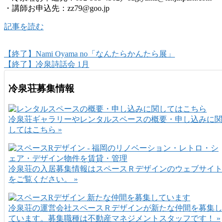
・講師お申込先：zz79@goo.jp
記事を読む
【終了】Nami Oyama no「なんたらかんたら展」
【終了】冷泉詩話会 1月
冷泉荘募集情報
冷泉荘ギャラリーやレンタルスペースの概要・申し込みに
してはこちら »
冷泉荘の入居募集情報はスペースＲデザインのウェブサイ
をご覧ください。 »
冷泉荘の運営会社スペースＲデザインが新たな仲間を募集
ています。募集職種は不動産マネジメントスタッフです！ »