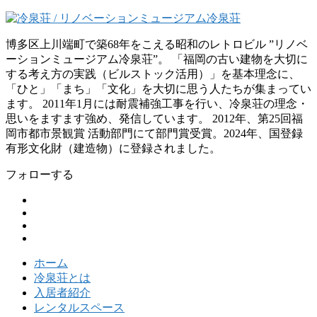
博多区上川端町で築68年をこえる昭和のレトロビル ”リノベ
ーションミュージアム冷泉荘”。 「福岡の古い建物を大切に
する考え方の実践（ビルストック活用）」を基本理念に、
「ひと」「まち」「文化」を大切に思う人たちが集まってい
ます。 2011年1月には耐震補強工事を行い、冷泉荘の理念・
思いをますます強め、発信しています。 2012年、第25回福
岡市都市景観賞 活動部門にて部門賞受賞。2024年、国登録
有形文化財（建造物）に登録されました。
フォローする
ホーム
冷泉荘とは
入居者紹介
レンタルスペース