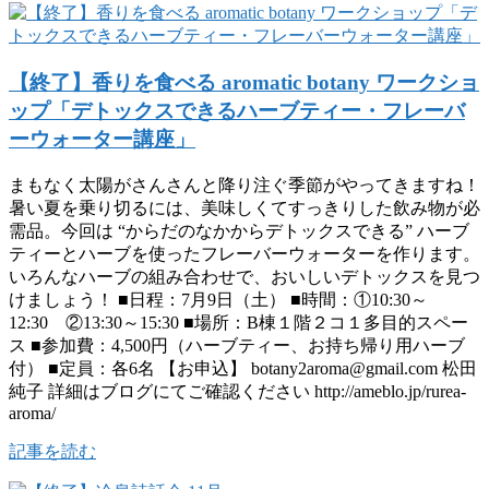
【終了】香りを食べる aromatic botany ワークショ
ップ「デトックスできるハーブティー・フレーバ
ーウォーター講座」
まもなく太陽がさんさんと降り注ぐ季節がやってきますね！
暑い夏を乗り切るには、美味しくてすっきりした飲み物が必
需品。今回は “からだのなかからデトックスできる” ハーブ
ティーとハーブを使ったフレーバーウォーターを作ります。
いろんなハーブの組み合わせで、おいしいデトックスを見つ
けましょう！ ■日程：7月9日（土） ■時間：①10:30～
12:30 ②13:30～15:30 ■場所：B棟１階２コ１多目的スペー
ス ■参加費：4,500円（ハーブティー、お持ち帰り用ハーブ
付） ■定員：各6名 【お申込】 botany2aroma@gmail.com 松田
純子 詳細はブログにてご確認ください http://ameblo.jp/rurea-
aroma/
記事を読む