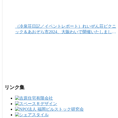
（冷泉荘日記／イベントレポート）れいぜん荘ピクニ
ック＆あおぞら市2024、大賑わいで開催いたしまし
た！
リンク集