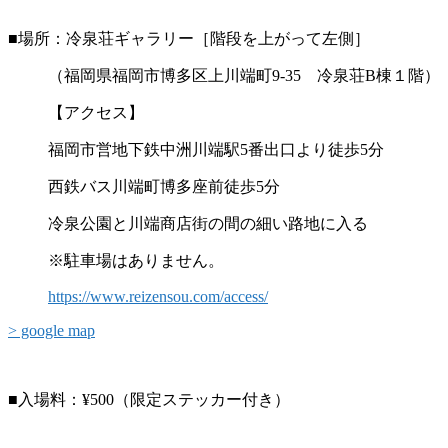
■場所：冷泉荘ギャラリー［階段を上がって左側］
（福岡県福岡市博多区上川端町9-35 冷泉荘B棟１階）
【アクセス】
福岡市営地下鉄中洲川端駅5番出口より徒歩5分
西鉄バス川端町博多座前徒歩5分
冷泉公園と川端商店街の間の細い路地に入る
※駐車場はありません。
https://www.reizensou.com/access/
> google map
■入場料：¥500（限定ステッカー付き）