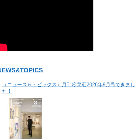
NEWS&TOPICS
（ニュース＆トピックス）月刊冷泉荘2026年8月号できまし
た！