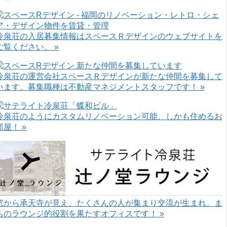
冷泉荘の入居募集情報はスペースＲデザインのウェブサイトを
ご覧ください。 »
冷泉荘の運営会社スペースＲデザインが新たな仲間を募集して
います。募集職種は不動産マネジメントスタッフです！ »
冷泉荘のようにカスタムリノベーション可能、しかも住めるお
部屋！ »
窓から承天寺が見え、たくさんの人が集まり交流が生まれ、ま
ちのラウンジ的役割を果たすオフィスです！ »