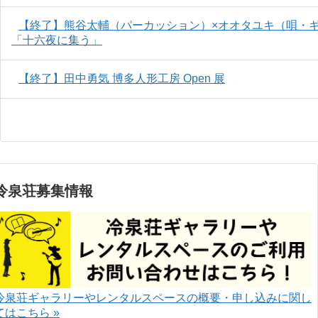
【終了】熊谷太輔（パーカッション）×オオタユキ（唄・ギター）
「十六夜に集う」
【終了】田中勇気 博多人形工房 Open 展
冷泉荘募集情報
冷泉荘ギャラリーやレンタルスペースの概要・申し込みに関し
てはこちら »