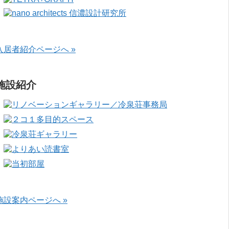
入居者紹介ページへ »
施設紹介
施設案内ページへ »