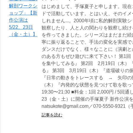
はじめまして、手塚夏子と申します。現在
ドで活動しています。とはいえ、そのイメ
しれません...。2000年頃に私的解剖実
観察したり、人と人の関わりを観察し続け
を作ってきました。シリーズはまだまだ続
寧に振り返ることで、手法の変化を実感で
ダンスだけでなく、様々なことに（演劇とか
のある方もぜひ遊びに来て下さい！ 第1回
を集中してみる』 第2回 2月19日（木
る』 第3回 3月19日（木）『道場破りの振
『日常の動きをトレースする → 矢印の動
（木）『内発的な状態を見つけて歌を歌って
19:30〜21:30 ■料金：1回 2,000円 / 5回
23（金・土）に開催の手塚夏子 新作公演
natsukote@gmail.com／070-5550-932
記事を読む