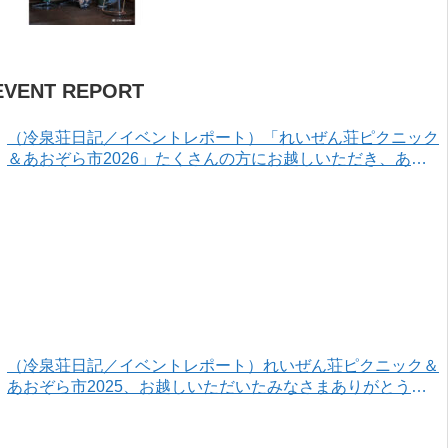
EVENT REPORT
（冷泉荘日記／イベントレポート）「れいぜん荘ピクニック
＆あおぞら市2026」たくさんの方にお越しいただき、あり
がとうございました！
（冷泉荘日記／イベントレポート）れいぜん荘ピクニック＆
あおぞら市2025、お越しいただいたみなさまありがとうご
ざいました！