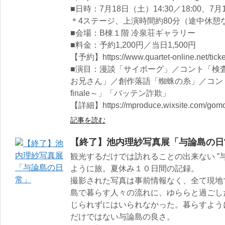
■​日時：7月18日（土）14:30／18:00、7月1
＊4ステージ、上演時間約80分（途中休憩
■会場：B棟１階 冷泉荘ギャラリー
■料金：予約1,200円／当日1,500円
【予約】https://www.quartet-online.net/
■演目：漫談「サイボーグ」／コント「検
お兄さん」／創作落語「蜘蛛の糸」／コン
finale～」「バッテン詐欺」
【詳細】https://mproduce.wixsite.com/gom
記事を読む
【終了】池内理紗写真展「与論島の日
観光するだけでは訪れることの出来ない ”
ように旅。夏休み１０日間の記録。
撮影された写真は事前情報なく、全て現地
島で暮らす人々の流れに、ゆららと過ごし
じられずにはいられなかった。暮らすよう
だけではない与論島の良さ。