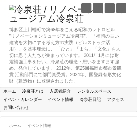
博多区上川端町で築68年をこえる昭和のレトロビル
”リノベーションミュージアム冷泉荘”。 「福岡の古い
建物を大切にする考え方の実践（ビルストック活
用）」を基本理念に、 「ひと」「まち」「文化」を大
切に思う人たちが集まっています。 2011年1月には耐
震補強工事を行い、冷泉荘の理念・思いをますます強
め、発信しています。 2012年、第25回福岡市都市景観
賞 活動部門にて部門賞受賞。2024年、国登録有形文化
財（建造物）に登録されました。
ホーム
冷泉荘とは
入居者紹介
レンタルスペース
イベントカレンダー
イベント情報
冷泉荘日記
アクセス
お問い合わせ
ホーム
イベント情報