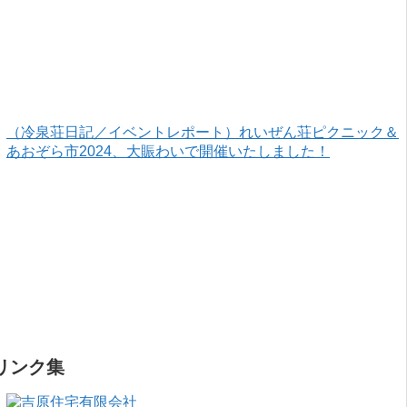
（冷泉荘日記／イベントレポート）れいぜん荘ピクニック＆
あおぞら市2024、大賑わいで開催いたしました！
リンク集