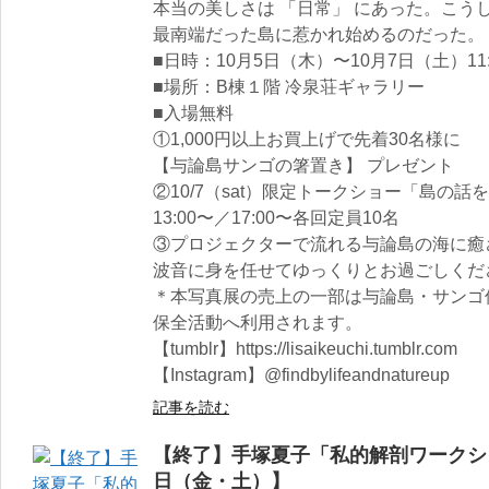
本当の美しさは 「日常」 にあった。こう
最南端だった島に惹かれ始めるのだった。
■日時：10月5日（木）〜10月7日（土）11:0
■場所：B棟１階 冷泉荘ギャラリー
■入場無料
①1,000円以上お買上げで先着30名様に
【与論島サンゴの箸置き】 プレゼント
②10/7（sat）限定トークショー「島の話
13:00〜／17:00〜各回定員10名
③プロジェクターで流れる与論島の海に癒
波音に身を任せてゆっくりとお過ごしくだ
＊本写真展の売上の一部は与論島・サンゴ
保全活動へ利用されます。
【tumblr】https://lisaikeuchi.tumblr.com
【Instagram】@findbylifeandnatureup
記事を読む
【終了】手塚夏子「私的解剖ワークショ
日（金・土）】