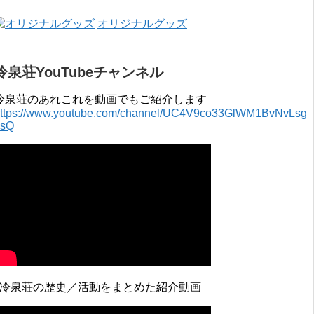
オリジナルグッズ
冷泉荘YouTubeチャンネル
冷泉荘のあれこれを動画でもご紹介します
ttps://www.youtube.com/channel/UC4V9co33GlWM1BvNvLsg
0sQ
↓冷泉荘の歴史／活動をまとめた紹介動画