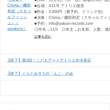
■会場：A31号 アトリエ穂音
■料金：3,000円（要予約、ドリンク別）
■演奏：Chima／磯部和宏（スモゥルフィッシュ
■予約：info@yakuin-records.com
◎件名→11/3 ◎本文→お名前、人数、連
記事を読む
【終了】第3回！こどもアートアトリエ＠冷泉荘
【終了】くらとみサラの「んこ」の会