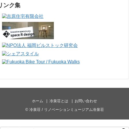
リンク集
ホーム
冷泉荘とは
お問い合わせ
©
冷泉荘 / リノベーションミュージアム冷泉荘