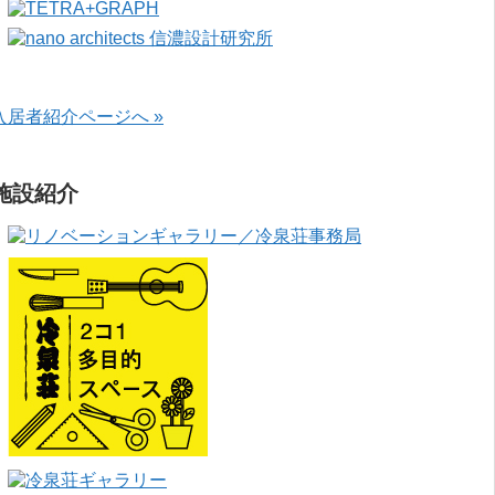
入居者紹介ページへ »
施設紹介