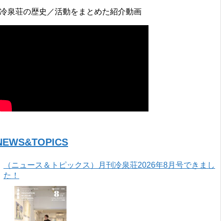
↓冷泉荘の歴史／活動をまとめた紹介動画
NEWS&TOPICS
（ニュース＆トピックス）月刊冷泉荘2026年8月号できまし
た！