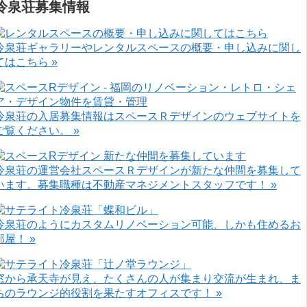
冷泉荘募集情報
冷泉荘ギャラリーやレンタルスペースの概要・申し込みに関し
てはこちら »
冷泉荘の入居募集情報はスペースＲデザインのウェブサイトを
ご覧ください。 »
冷泉荘の運営会社スペースＲデザインが新たな仲間を募集して
います。募集職種は不動産マネジメントスタッフです！ »
冷泉荘のようにカスタムリノベーション可能、しかも住めるお
部屋！ »
窓から承天寺が見え、たくさんの人が集まり交流が生まれ、ま
ちのラウンジ的役割を果たすオフィスです！ »