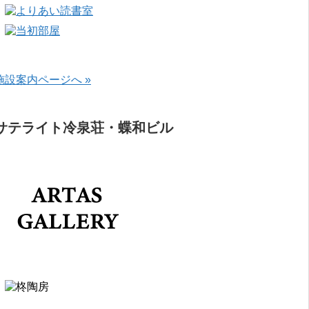
施設案内ページへ »
サテライト冷泉荘・蝶和ビル