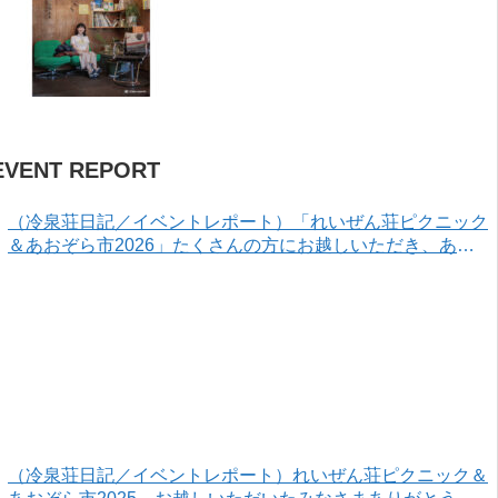
EVENT REPORT
（冷泉荘日記／イベントレポート）「れいぜん荘ピクニック
＆あおぞら市2026」たくさんの方にお越しいただき、あり
がとうございました！
（冷泉荘日記／イベントレポート）れいぜん荘ピクニック＆