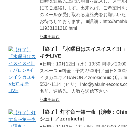
日時＆連絡先上記の項目を記入し、メール
にてご連絡します。出来れば、ご希望日を
のメールが受け取れる連絡先をお願いいた
お待ちしております。 ■詳細：http://ameblo.jp/
11933101210.html
記事を読む
【終了】「水曜日はスイスイスイ!!! 
キチLIVE
■日時：10月12日（水）19:30 開場／20:
スペース ■料金：予約2,500円／当日3,0
イタカユキ／BARON／zerokichi ■出店：hil
5534-1114（ヒサ） info@yakuin-reco
名前、連絡先、人数を送信下さい
記事を読む
【終了】灯す音〜第一夜［演奏：Chi
シュ）／zerokichi］
■日時：11月3日（木・祝）開場19:00／開演1