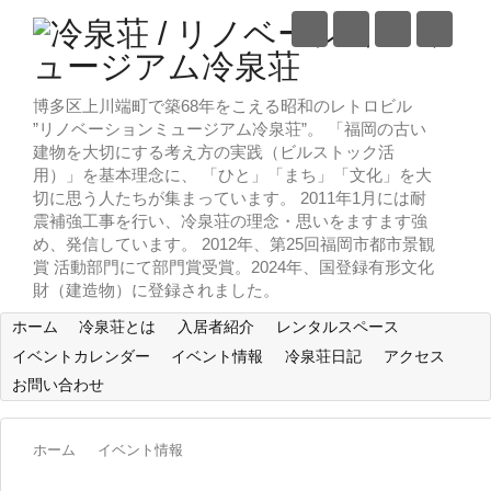
博多区上川端町で築68年をこえる昭和のレトロビル
”リノベーションミュージアム冷泉荘”。 「福岡の古い
建物を大切にする考え方の実践（ビルストック活
用）」を基本理念に、 「ひと」「まち」「文化」を大
切に思う人たちが集まっています。 2011年1月には耐
震補強工事を行い、冷泉荘の理念・思いをますます強
め、発信しています。 2012年、第25回福岡市都市景観
賞 活動部門にて部門賞受賞。2024年、国登録有形文化
財（建造物）に登録されました。
ホーム
冷泉荘とは
入居者紹介
レンタルスペース
イベントカレンダー
イベント情報
冷泉荘日記
アクセス
お問い合わせ
ホーム
イベント情報