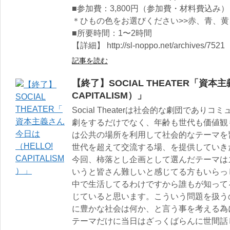
■参加費：3,800円（参加費・材料費込み）
＊ひもの色をお選びください>>赤、青、黄
■所要時間：1〜2時間
【詳細】 http://sl-noppo.net/archives/7521
記事を読む
【終了】SOCIAL THEATER「資本
CAPITALISM）」
Social Theaterは社会的な劇団であ
劇をするだけでなく、年齢も世代も価値観
は公共の場所を利用して社会的なテーマを
世代を超えて交流する場、を提供していき
今回、柿落とし企画として選んだテーマは
いうと皆さん難しいと感じてる方もいらっ
中で生活してるわけですから誰もが知って
じていると思います。こういう問題を扱う
に豊かな社会は何か、と言う事を考える為
テーマだけに当日はざっくばらんに世間話