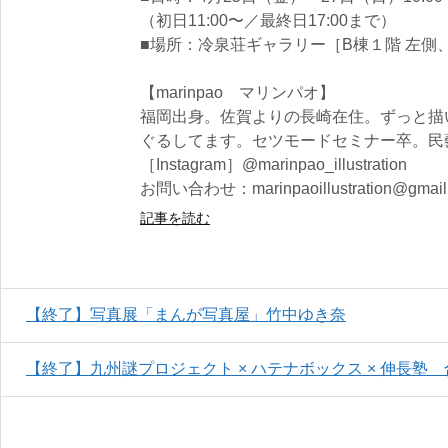
（初日11:00〜／最終日17:00まで）
■場所：冷泉荘ギャラリー［B棟１階 左側、
【marinpao マリンパオ】
福岡出身。佐賀よりの長崎在住。ずっと描
ぐるしてます。セツモードセミナー卒。民
［Instagram］@marinpao_illustration
お問い合わせ：marinpaoillustration@gmail
記事を読む
【終了】写真展「まんが写真屋」竹中ゆき奈
【終了】九州謎プロジェクト × ハテナボックス × 伸長塾