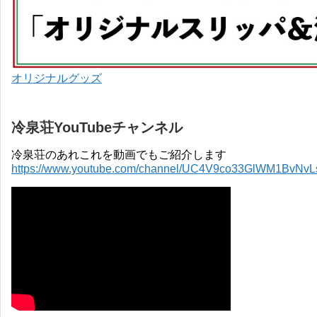
オリジナルグッズ
冷泉荘YouTubeチャンネル
冷泉荘のあれこれを動画でもご紹介します
https://www.youtube.com/channel/UC4V9co33GlWM1BvNv