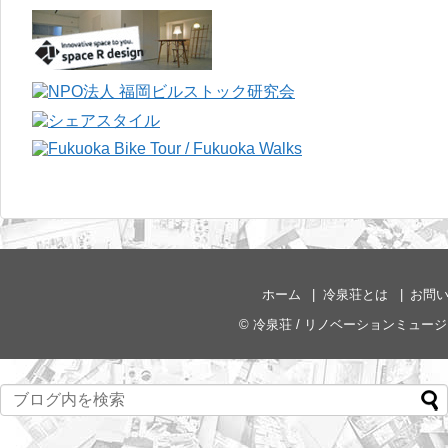
ホーム
冷泉荘とは
お問
©
冷泉荘 / リノベーションミュー