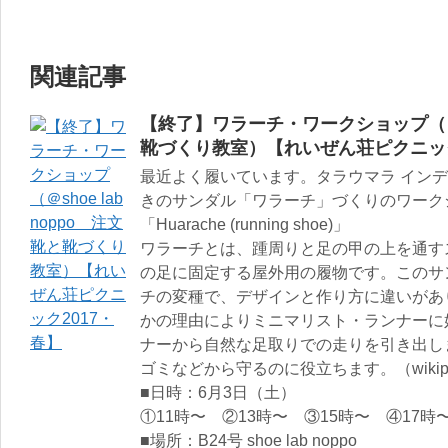
関連記事
【終了】ワラーチ・ワークショップ（＠sh
靴づくり教室）【れいぜん荘ピクニック
最近よく履いています。タラウマラ イン
きのサンダル「ワラーチ」づくりのワーク
「Huarache (running shoe)」
ワラーチとは、踵周りと足の甲の上を通す
の足に固定する屋外用の履物です。このサ
チの変種で、デザインと作り方に違いがあ
かの理由によりミニマリスト・ランナーに
ナーから自然な足取りでの走りを引き出し
ゴミなどから守るのに役立ちます。（wikip
■日時：6月3日（土）
①11時〜 ②13時〜 ③15時〜 ④17時
■場所：B24号 shoe lab noppo