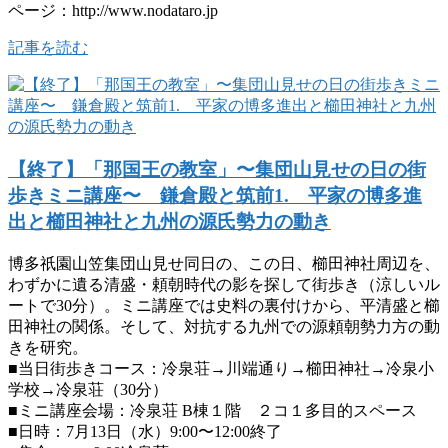
ページ：http://www.nodataro.jp
記事を読む
【終了】「那国王の教室」〜集団山見せの日の街
歩きミニ講座〜 鎌倉殿と筑前1. 平家の博多進
出と櫛田神社と九州の源氏勢力の動き
博多祇園山笠集団山見せ同日の、この日、櫛田神社周辺を、
わずかに遺る清盛・頼朝時代の影を探して街歩き（涼しいル
ートで30分）。ミニ講座では史料の裏付けから、平清盛と櫛
田神社の関係。そして、対抗する九州での源頼朝勢力方の動
きを研究。
■当日街歩きコース：冷泉荘→川端通り→櫛田神社→冷泉小
学校→冷泉荘（30分）
■ミニ講座会場：冷泉荘 B棟１階 ２コ１多目的スペース
■日時：7月13日（水）9:00〜12:00終了