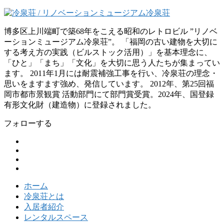
博多区上川端町で築68年をこえる昭和のレトロビル ”リノベ
ーションミュージアム冷泉荘”。 「福岡の古い建物を大切に
する考え方の実践（ビルストック活用）」を基本理念に、
「ひと」「まち」「文化」を大切に思う人たちが集まってい
ます。 2011年1月には耐震補強工事を行い、冷泉荘の理念・
思いをますます強め、発信しています。 2012年、第25回福
岡市都市景観賞 活動部門にて部門賞受賞。2024年、国登録
有形文化財（建造物）に登録されました。
フォローする
ホーム
冷泉荘とは
入居者紹介
レンタルスペース