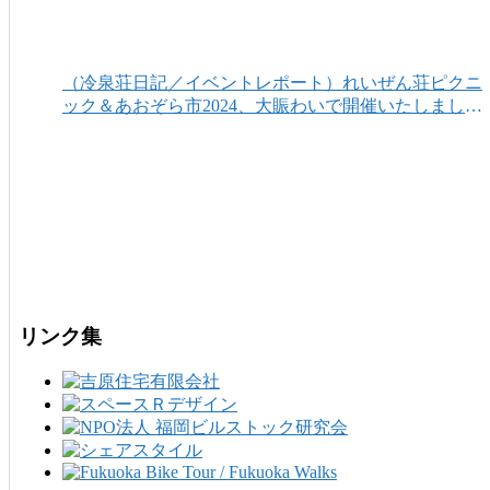
（冷泉荘日記／イベントレポート）れいぜん荘ピクニ
ック＆あおぞら市2024、大賑わいで開催いたしまし
た！
リンク集