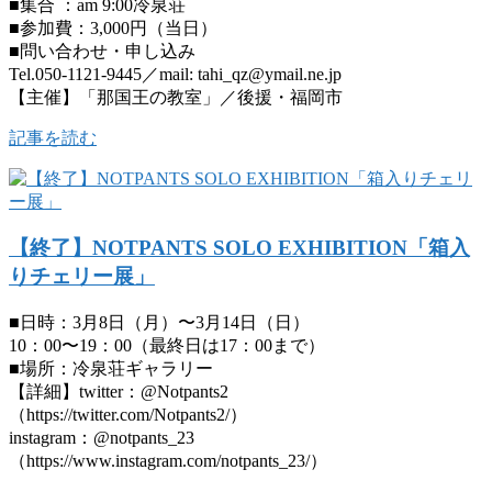
■集合 ：am 9:00冷泉荘
■参加費：3,000円（当日）
■問い合わせ・申し込み
Tel.050-1121-9445／mail: tahi_qz@ymail.ne.jp
【主催】「那国王の教室」／後援・福岡市
記事を読む
【終了】NOTPANTS SOLO EXHIBITION「箱入
りチェリー展」
■日時：3月8日（月）〜3月14日（日）
10：00〜19：00（最終日は17：00まで）
■場所：冷泉荘ギャラリー
【詳細】twitter：@Notpants2
（https://twitter.com/Notpants2/）
instagram：@notpants_23
（https://www.instagram.com/notpants_23/）