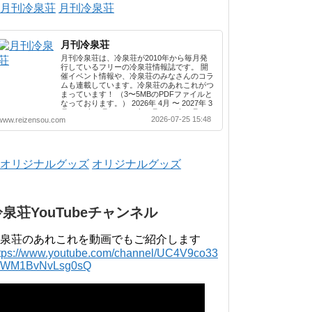
月刊冷泉荘
月刊冷泉荘
月刊冷泉荘は、冷泉荘が2010年から毎月発
行しているフリーの冷泉荘情報誌です。 開
催イベント情報や、冷泉荘のみなさんのコラ
ムも連載しています。冷泉荘のあれこれがつ
まっています！ （3〜5MBのPDFファイルと
なっております。） 2026年 4月 〜 2027年 3
月 2025年 4月 〜 2026年 3月 2024年 4月 〜
2026-07-25 15:48
www.reizensou.com
2025年 3月 2023年 4月 〜 2024年 3月 2022
年 4月 〜 2023年 3月 2021年 4月 〜 2022年
3月 2020年 4月 〜 2021年 3月 2019年 4月 〜
2020年 3月 2018年 4月 〜 2019年 3月 2017
年 4月 〜 2018年 3月 2016年 4月 〜 2017年
オリジナルグッズ
3月 2015年 4月 〜 2016年 3月 2014年 4月 〜
2015年 3月 2013...
冷泉荘YouTubeチャンネル
泉荘のあれこれを動画でもご紹介します
ttps://www.youtube.com/channel/UC4V9co33
lWM1BvNvLsg0sQ