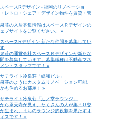
泉荘の入居募集情報はスペースＲデザインの
ェブサイトをご覧ください。 »
泉荘の運営会社スペースＲデザインが新たな
間を募集しています。募集職種は不動産マネ
メントスタッフです！ »
泉荘のようにカスタムリノベーション可能、
かも住めるお部屋！ »
から承天寺が見え、たくさんの人が集まり交
が生まれ、まちのラウンジ的役割を果たすオ
ィスです！ »