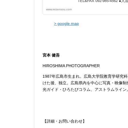
TEL&FAX 092-985-45
スRデザイン TEL 092-720
www.reizensou.com
【アクセス】 福岡市営地下鉄
福岡市営地下鉄櫛田神社前駅 
端町博多座前徒歩5分 冷泉公
> google map
入る ※駐車場はありません。 > g
宮本 健吾
HIROSHIMA PHOTOGRAPHER
1987年広島市生まれ。広島大学院教育学研究
けた後、独立。広島県内を中心に写真・映像制
光ガイド・ひろたびコラム、アストラムライン／
【詳細・お問い合わせ】