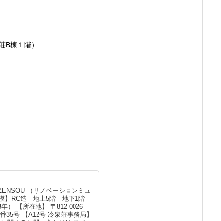
泉荘B棟１階）
REIZENSOU （リノベーションミュ
模】RC造 地上5階 地下1階
年） 【所在地】 〒812-0026
35号 【A12号 冷泉荘事務局】