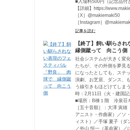
■入場料500円（記念品付
【詳細】https://www.makie
［X］@makiemaki50
［Instagram］@makiemak
記事を読む
【終了】飼い馴らされ
縁側蹴って 向こう側
社会システムが大きく変
たちが、その外側を夢見
になったとしても、ステ
演劇、お芝居、ダンス、
う線引きもほどけてしまう
時：2月11日（火・建国記念
■場所：B棟１階 冷泉荘
［五十音順］：大澤 寅雄
アニスト・作曲家）／ソ
ィスト）／手塚 夏子（ダ
／外山 恒一（革命家）／