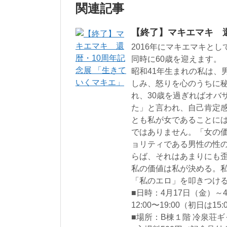
関連記事
【終了】マキエマキ 還
2016年にマキエマキと
同時に60歳を迎えます。
昭和41年生まれの私は、
しみ、怒りを心のうちに秘
れ、30歳を過ぎればオバ
た」と言われ、自己肯定
とも私が女であることに
ではありません。「女の
ョリティである男性の性
らば、それはあまりにも
私の価値は私が決める。
「私のエロ」を叩きつけ
■日時：4月17日（金）～
12:00〜19:00（初日は1
■場所：B棟１階 冷泉荘