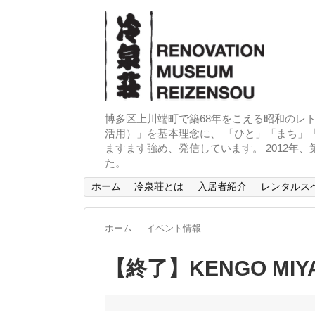
博多区上川端町で築68年をこえる昭和のレト
活用）」を基本理念に、 「ひと」「まち」「
ますます強め、発信しています。 2012年
た。
ホーム
冷泉荘とは
入居者紹介
レンタルス
ホーム
イベント情報
【終了】KENGO MI