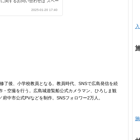
62 ●入居に関するお問い合わせは スペー
-2122 【事務局定休日】毎週火曜日
2025-01-20 17:40
中洲川端駅5番出口より徒歩5分
2番出口より徒歩7分 西鉄バス川
園と川端商店街の間の細い路地に
oogle map
入
科修了後、小学校教員となる。教員時代、SNSで広島発信を続
作・空撮を行う。広島城遊覧船公式カメラマン、ひろしま観
府中市公式PVなどを制作。SNSフォロワー2万人。
施