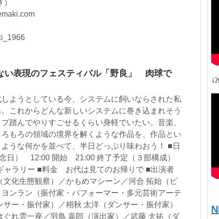
き）
maki.com
i_1966
ない表現のフェスティバル「野良」 肉球で
↓
化しようとしている今、システムに飼いならされた私
る。これからどんな新しいシステムに巻き込まれそう
ップ踏んでやりすごせるくらい身軽でいたい。音楽、
もろもろの領域の境界を解くような作品を、作品とい
ような何かを並べて、半日どっぷり味わおう！ ■日
日） 12:00 開始 21:00 終了予定（３部構成）
ギャラリー ■料金 お代は見てのお帰りで ■出演者
（文化生態観察）／かもめマシーン／河合 拓始（ピ
・ヨンラン（振付家・パフォーマー・多元芸術アーテ
ンサー・振付家）／栩秋 太洋（ダンサー・振付家）
N
はぐれ雲一座／羽鳥 嘉郎（演出家）／武藤 大祐（ダ