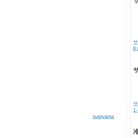
サ
8
サ
1
sugiyama