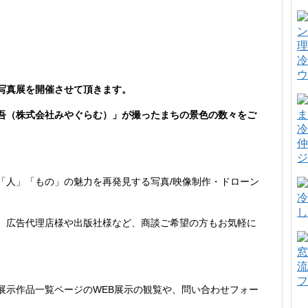
冷
ウ
TO 写真展を開催させて頂きます。
吾（株式会社みやぐらむ）」が撮ったまちの景色の数々をご
冷
仲
ジ
「人」「もの」の魅力を再発見する写真/映像制作・ドローン
冷
し
、広告代理店様や出版社様など、商談ご希望の方もお気軽に
窓
流
フ
展示作品一覧ページのWEB展示の観覧や、問い合わせフォー