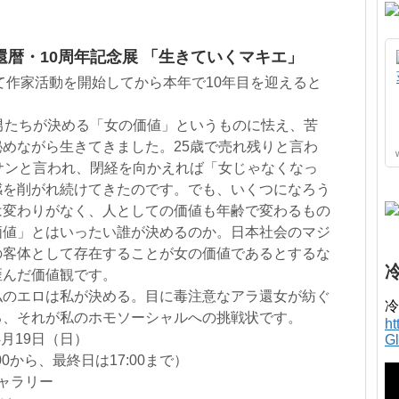
暦・10周年記念展 「生きていくマキエ」
して作家活動を開始してから本年で10年目を迎えると
男たちが決める「女の価値」というものに怯え、苦
めながら生きてきました。25歳で売れ残りと言わ
サンと言われ、閉経を向かえれば「女じゃなくなっ
感を削がれ続けてきたのです。でも、いくつになろう
は変わりがなく、人としての価値も年齢で変わるもの
価値」とはいったい誰が決めるのか。日本社会のマジ
の客体として存在することが女の価値であるとするな
歪んだ価値観です。
私のエロは私が決める。目に毒注意なアラ還女が紡ぐ
冷
る、それが私のホモソーシャルへの挑戦状です。
h
4月19日（日）
G
5:00から、最終日は17:00まで）
ギャラリー