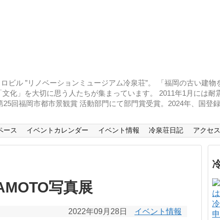
ロビル ”リノベーションミュージアム冷泉荘”。 「福岡の古い建
文化」を大切に思う人たちが集まっています。 2011年1月には
、第25回福岡市都市景観賞 活動部門にて部門賞受賞。2024年、国
ペース
イベントカレンダー
イベント情報
冷泉荘日記
アクセ
YAMOTO写真展
冷
2022年09月28日
イベント情報
申