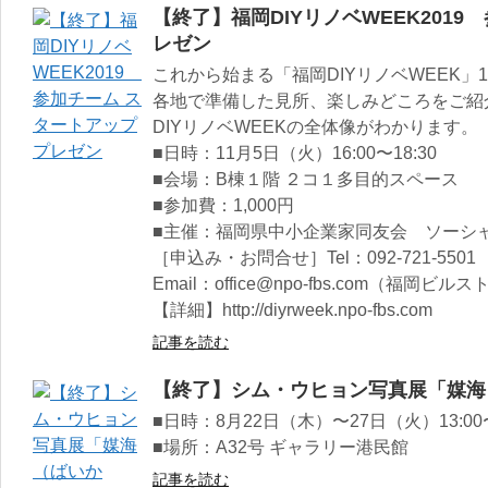
【終了】福岡DIYリノベWEEK201
レゼン
これから始まる「福岡DIYリノベWEEK
各地で準備した見所、楽しみどころをご紹
DIYリノベWEEKの全体像がわかります。
■日時：11月5日（火）16:00〜18:30
■会場：B棟１階 ２コ１多目的スペース
■参加費：1,000円
■主催：福岡県中小企業家同友会 ソーシ
［申込み・お問合せ］Tel：092-721-5501
Email：office@npo-fbs.com（福岡
【詳細】http://diyrweek.npo-fbs.com
記事を読む
【終了】シム・ウヒョン写真展「媒海
■日時：8月22日（木）〜27日（火）13:00〜
■場所：A32号 ギャラリー港民館
記事を読む