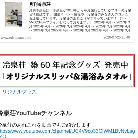
月刊冷泉荘
月刊冷泉荘は、冷泉荘が2010年から毎月発行しているフリーの冷泉
荘情報誌です。 開催イベント情報や、冷泉荘のみなさんのコラム
も連載しています。冷泉荘のあれこれがつまっています！ （3〜
5MBのPDFファイルとなっております。） 2026年 4月 〜 2027年 3
月 2025年 4月 〜 2026年 3月 2024年 4月 〜 2025年 3月 2023年 4月
〜 2024年 3月 2022年 4月 〜 2023年 3月 2021年 4月 〜 2022年 3月
2020年 4月 〜 2021年 3月 2019年 4月 〜 2020年 3月 2018年 4月 〜
2026-07-25 15:48
www.reizensou.com
2019年 3月 2017年 4月 〜 2018年 3月 2016年 4月 〜 2017年 3月
2015年 4月 〜 2016年 3月 2014年 4月 〜 2015年 3月 2013...
オリジナルグッズ
冷泉荘YouTubeチャンネル
冷泉荘のあれこれを動画でもご紹介します
ttps://www.youtube.com/channel/UC4V9co33GlWM1BvNvLsg
0sQ