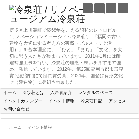
博多区上川端町で築68年をこえる昭和のレトロビル
”リノベーションミュージアム冷泉荘”。 「福岡の古い
建物を大切にする考え方の実践（ビルストック活
用）」を基本理念に、 「ひと」「まち」「文化」を大
切に思う人たちが集まっています。 2011年1月には耐
震補強工事を行い、冷泉荘の理念・思いをますます強
め、発信しています。 2012年、第25回福岡市都市景観
賞 活動部門にて部門賞受賞。2024年、国登録有形文化
財（建造物）に登録されました。
ホーム
冷泉荘とは
入居者紹介
レンタルスペース
イベントカレンダー
イベント情報
冷泉荘日記
アクセス
お問い合わせ
ホーム
イベント情報