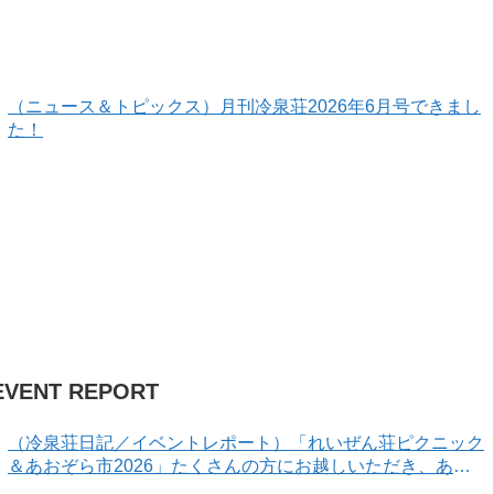
（ニュース＆トピックス）月刊冷泉荘2026年6月号できまし
た！
EVENT REPORT
（冷泉荘日記／イベントレポート）「れいぜん荘ピクニック
＆あおぞら市2026」たくさんの方にお越しいただき、あり
がとうございました！