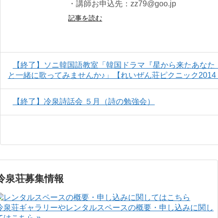
・講師お申込先：zz79@goo.jp
記事を読む
【終了】ソニ韓国語教室「韓国ドラマ『星から来たあなた：
と一緒に歌ってみませんか♪」【れいぜん荘ピクニック2014
【終了】冷泉詩話会 ５月（詩の勉強会）
冷泉荘募集情報
冷泉荘ギャラリーやレンタルスペースの概要・申し込みに関し
てはこちら »