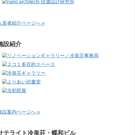
入居者紹介ページへ »
施設紹介
施設案内ページへ »
サテライト冷泉荘・蝶和ビル