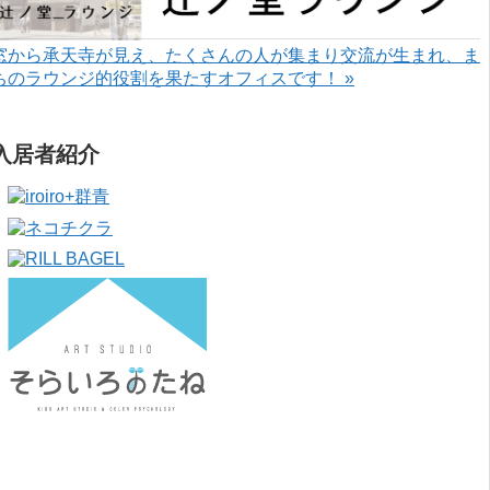
窓から承天寺が見え、たくさんの人が集まり交流が生まれ、ま
ちのラウンジ的役割を果たすオフィスです！ »
入居者紹介