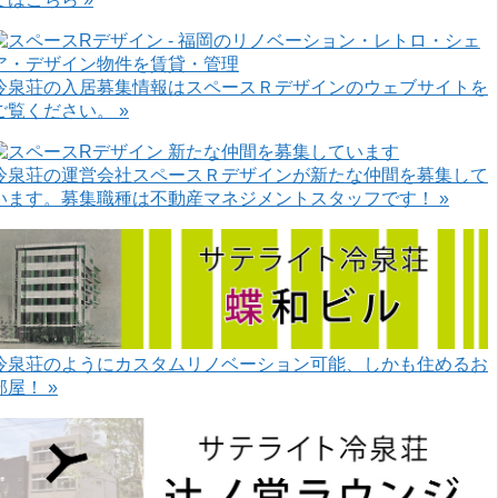
冷泉荘の入居募集情報はスペースＲデザインのウェブサイトを
ご覧ください。 »
冷泉荘の運営会社スペースＲデザインが新たな仲間を募集して
います。募集職種は不動産マネジメントスタッフです！ »
冷泉荘のようにカスタムリノベーション可能、しかも住めるお
部屋！ »