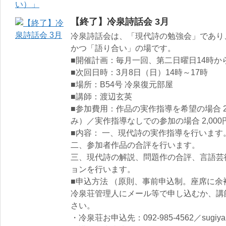
【終了】冷泉詩話会 3月
冷泉詩話会は、「現代詩の勉強会」であり
かつ「語り合い」の場です。
■開催計画：毎月一回、第二日曜日14時か
■次回日時：3月8日（日）14時～17時
■場所：B54号 冷泉復元部屋
■講師：渡辺玄英
■参加費用：作品の実作指導を希望の場合 2
み）／実作指導なしでの参加の場合 2,000
■内容： 一、現代詩の実作指導を行います
二、参加者作品の合評を行います。
三、現代詩の解説、問題作の合評、言語芸
ョンを行います。
■申込方法 （原則、事前申込制。座席に
冷泉荘管理人にメール等で申し込むか、講
さい。
・冷泉荘お申込先：092-985-4562／sugiyama