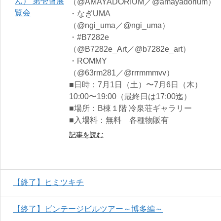
（@AMAYADORIUM／@amayadorium）
・なぎUMA
（@ngi_uma／@ngi_uma）
・#B7282e
（@B7282e_Art／@b7282e_art）
・ROMMY
（@63rm281／@rrrmmmvv）
■日時：7月1日（土）〜7月6日（木）
10:00〜19:00（最終日は17:00迄）
■場所：B棟１階 冷泉荘ギャラリー
■入場料：無料 各種物販有
記事を読む
【終了】ヒミツキチ
【終了】ビンテージビルツアー～博多編～