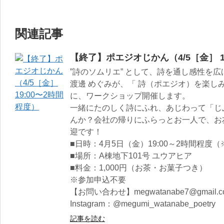
関連記事
【終了】ポエジオじかん（4/5［金］ 1
”詩のソムリエ” として、詩を通し感性を
渡邊 めぐみが、「 詩（ポエジオ）を楽し
に、ワークショップ開催します。
一緒にたのしく詩にふれ、あじわって「じ
んか？会社の帰りにふらっとお一人で、お
迎です！
■日時：4月5日（金）19:00～2時間程度（
■場所：A棟地下101号 ユウアヒア
■料金：1,000円（お茶・お菓子つき）
※参加申込不要
【お問い合わせ】megwatanabe7@gmail.c
Instagram：@megumi_watanabe_poetry
記事を読む