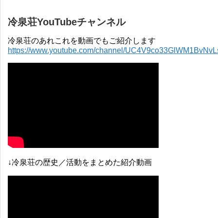
冷泉荘YouTubeチャンネル
冷泉荘のあれこれを動画でもご紹介します
https://www.youtube.com/channel/UC4V9co33GlWM1BvNv
↓冷泉荘の歴史／活動をまとめた紹介動画