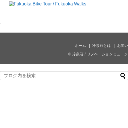
ホーム
冷泉荘とは
お問
©
冷泉荘 / リノベーションミュー