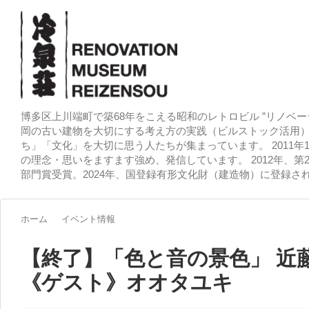
博多区上川端町で築68年をこえる昭和のレトロビル ”リノベー
岡の古い建物を大切にする考え方の実践（ビルストック活用）
ち」「文化」を大切に思う人たちが集まっています。 2011
の理念・思いをますます強め、発信しています。 2012年、第
部門賞受賞。2024年、国登録有形文化財（建造物）に登録さ
ホーム
イベント情報
【終了】「色と音の景色」 近藤康
《ゲスト》オオタユキ