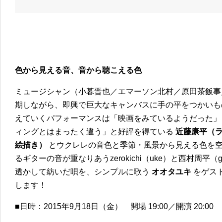
色から見える音、音から聴こえる色
ミュージシャン（小暮晋也／エマーソン北村／原田茶飯事
期しながら、即興で巨大なキャンバスに手の平をつかいも
えていくパフォーマンスは「映画をみているようだった」
ィングとはまったく違う」と好評を得ている
近藤康平（
絵描き）
とウクレレの音色と季節・風景から見える色を空間系E
るギターの音が重なりあうzerokichi（uke）と西村周平（
透かして紡いだ唄を、シンプルに歌う
オオタユキ
をゲス
します！
■日時：2015年9月18日（金） 開場 19:00／開演 20:00