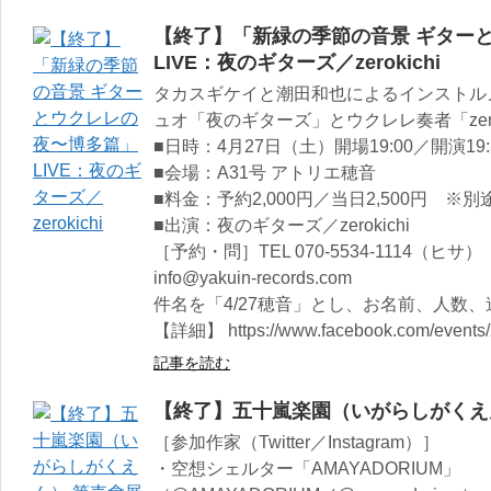
【終了】「新緑の季節の音景 ギター
LIVE：夜のギターズ／zerokichi
タカスギケイと潮田和也によるインストル
ュオ「夜のギターズ」とウクレレ奏者「zero
■日時：4月27日（土）開場19:00／開演19:
■会場：A31号 アトリエ穂音
■料金：予約2,000円／当日2,500円 ※
■出演：夜のギターズ／zerokichi
［予約・問］TEL 070-5534-1114（ヒサ）
info@yakuin-records.com
件名を「4/27穂音」とし、お名前、人数
【詳細】 https://www.facebook.com/events
記事を読む
【終了】五十嵐楽園（いがらしがくえ
［参加作家（Twitter／Instagram）］
・空想シェルター「AMAYADORIUM」