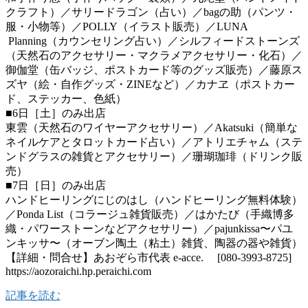
クラフト）／サリードラゴン（占い）／bagの助（パンツ・
服・小物等）／POLLY（イラスト販売）／LUNA
Planning（カウンセリング占い）／シルフィードストーンズ
（天然石のアクセサリー・マクラメアクセサリー・化石）／
御伽堂（缶バッジ、ポストカード等のグッズ販売）／藤原ス
ズヤ（絵・自作グッズ・ZINEなど）／カナヱ（ポストカー
ド、ステッカー、色紙）
■6日［土］のみ出店
東雲（天然石のワイヤーアクセサリー）／Akatsuki（簡単な
ネイルケアとタロットカード占い）／アトリエチャム（ステ
ンドグラスの雑貨とアクセサリー）／珊瑚珈琲（ドリンク販
売）
■7日［日］のみ出店
ハンドヒーリングにじのはし（ハンドヒーリング無料体験）
／Ponda List（コラージュ雑貨販売）／はかたび（手織博多
織・パワーストーンなどアクセサリー）／pajunkissa〜パユ
ンキッサ〜（オーブン陶土（粘土）雑貨、陶器の器や雑貨）
【詳細・問合せ】あおぞら市代表 e-acce. [080-3993-8725]
https://aozoraichi.hp.peraichi.com
記事を読む