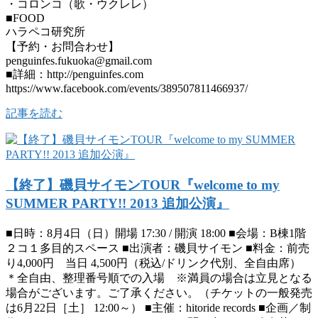
・コロンコ（歌・ウクレレ）
■FOOD
ハラペコ研究所
【予約・お問合わせ】
penguinfes.fukuoka@gmail.com
■詳細：http://penguinfes.com
https://www.facebook.com/events/389507811466937/
記事を読む
【終了】磯貝サイモンTOUR『welcome to my
SUMMER PARTY!! 2013 追加公演』
■日時：8月4日（日）開場 17:30 / 開演 18:00 ■会場：B棟1階
２コ１多目的スペース ■出演者：磯貝サイモン ■料金：前売
り4,000円 当日 4,500円（税込/ドリンク代別、全自由席）
＊全自由、整理番号順での入場 ※満員の場合は立見となる
場合がございます。ご了承ください。（チケットの一般発売
は6月22日［土］ 12:00～） ■主催：hitoride records ■企画／制