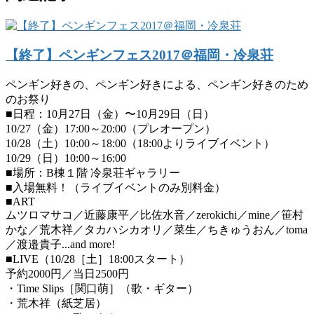
【終了】ペンギンフェス2017＠福岡・冷泉荘
ペンギン好きの、ペンギン好きによる、ペンギン好きのため
のお祭り
■日程：10月27日（金）〜10月29日（日）
10/27（金）17:00～20:00（プレオープン）
10/28（土）10:00～18:00（18:00よりライブイベント）
10/29（日）10:00～16:00
■場所：B棟１階 冷泉荘ギャラリー
■入場無料！（ライブイベントのみ別料金）
■ART
ムツロマサコ／近藤康平／比佐水音／zerokichi／mine／笹村
かな／荒木祥／タカハシカオリ／菜生／ちきゅうおん／toma
／渡邉貴子...and more!
■LIVE（10/28［土］18:00スタート）
予約2000円／当日2500円
・Time Slips［関口萌］（歌・ギター）
・荒木祥（紙芝居）