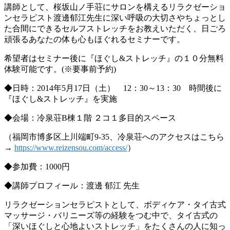
講師として、桜坂山ノ手荘にサロンを構えるリラクゼーショ
ンセラピスト渡邊郁江先生に深い呼吸の大切さやちょっとし
た合間にできるセルフストレッチをお教えいただく、日ごろ
頑張るあなたの体も心もほぐれるセミナーです。
希望者はセミナー後に『ほぐし&ストレッチ』の１０分無料
体験可能です。(※要事前予約)
◆日時：2014年5月17日（土） 12：30～13：30 時間後に
『ほぐし&ストレッチ』を実施
◆会場：冷泉荘B棟１階 ２コ１多目的スペース
（福岡市博多区上川端町9-35、冷泉荘へのアクセスはこちら
→
https://www.reizensou.com/access/
）
◆参加費：1000円
◆講師プロフィール：渡邊 郁江 先生
リラクゼーションセラピストとして、ボディケア・タイ古式
マッサージ・バリニーズ等の経験をつむ中で、タイ古式の
「深いほぐしと心地よいストレッチ」をたくさんの人に知っ