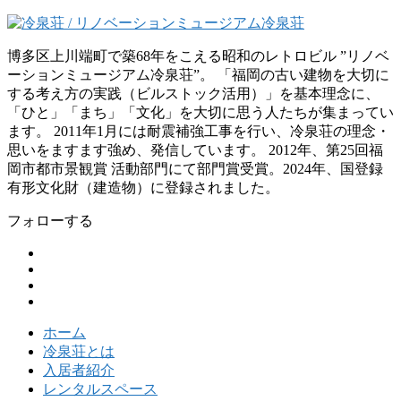
博多区上川端町で築68年をこえる昭和のレトロビル ”リノベ
ーションミュージアム冷泉荘”。 「福岡の古い建物を大切に
する考え方の実践（ビルストック活用）」を基本理念に、
「ひと」「まち」「文化」を大切に思う人たちが集まってい
ます。 2011年1月には耐震補強工事を行い、冷泉荘の理念・
思いをますます強め、発信しています。 2012年、第25回福
岡市都市景観賞 活動部門にて部門賞受賞。2024年、国登録
有形文化財（建造物）に登録されました。
フォローする
ホーム
冷泉荘とは
入居者紹介
レンタルスペース