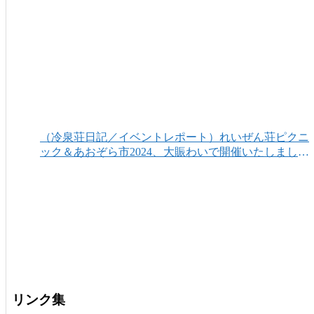
りがとうございました！
（冷泉荘日記／イベントレポート）れいぜん荘ピクニ
ック＆あおぞら市2024、大賑わいで開催いたしまし
た！
リンク集