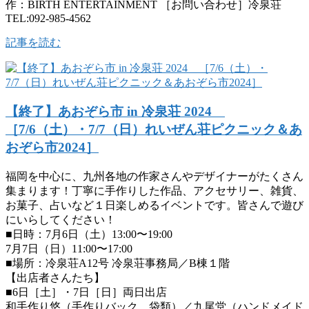
作：BIRTH ENTERTAINMENT ［お問い合わせ］冷泉荘
TEL:092-985-4562
記事を読む
【終了】あおぞら市 in 冷泉荘 2024
［7/6（土）・7/7（日）れいぜん荘ピクニック＆あ
おぞら市2024］
福岡を中心に、九州各地の作家さんやデザイナーがたくさん
集まります！丁寧に手作りした作品、アクセサリー、雑貨、
お菓子、占いなど１日楽しめるイベントです。皆さんで遊び
にいらしてください！
■日時：7月6日（土）13:00〜19:00
7月7日（日）11:00〜17:00
■場所：冷泉荘A12号 冷泉荘事務局／B棟１階
【出店者さんたち】
■6日［土］・7日［日］両日出店
和手作り悠（手作りバック 袋類）／九尾堂（ハンドメイド