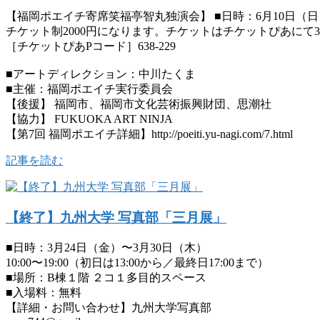
【福岡ポエイチ寄席笑福亭智丸独演会】 ■日時：6月10日（日）即売
チケット制2000円になります。チケットはチケットぴあにて
［チケットぴあPコード］638-229
■アートディレクション：中川たくま
■主催：福岡ポエイチ実行委員会
【後援】 福岡市、福岡市文化芸術振興財団、思潮社
【協力】 FUKUOKA ART NINJA
【第7回 福岡ポエイチ詳細】http://poeiti.yu-nagi.com/7.html
記事を読む
【終了】九州大学 写真部「三月展」
■日時：3月24日（金）〜3月30日（木）
10:00〜19:00（初日は13:00から／最終日17:00まで）
■場所：B棟１階 ２コ１多目的スペース
■入場料：無料
【詳細・お問い合わせ】九州大学写真部