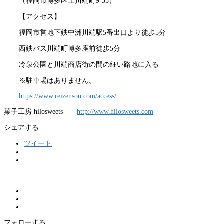
（福岡市博多区上川端町9-35）
【アクセス】
福岡市営地下鉄中洲川端駅5番出口より徒歩5分
西鉄バス川端町博多座前徒歩5分
冷泉公園と川端商店街の間の細い路地に入る
※駐車場はありません。
https://www.reizensou.com/access/
菓子工房 hilosweets
http://www.hilosweets.com
シェアする
ツイート
フォローする