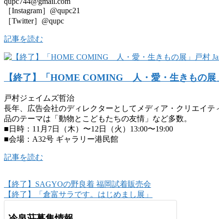
qupc744@gmail.com
［Instagram］@qupc21
［Twitter］@qupc
記事を読む
【終了】「HOME COMING 人・愛・生きもの展」戸
戸村ジェイムズ哲治
長年、広告会社のディレクターとしてメディア・クリエイテ
品のテーマは「動物とこどもたちの友情」など多数。
■日時：11月7日（木）〜12日（火）13:00〜19:00
■会場：A32号 ギャラリー港民館
記事を読む
【終了】SAGYOの野良着 福岡試着販売会
【終了】「倉富サラです。はじめまし展」
冷泉荘募集情報