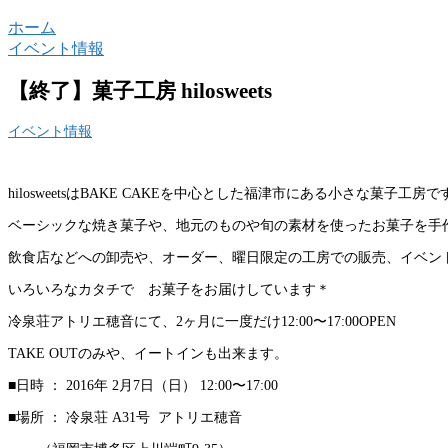
ホーム
イベント情報
【終了】菓子工房 hilosweets
イベント情報
hilosweetsはBAKE CAKEを中心とした福津市にある小さな菓子工房で
ベーシックな焼き菓子や、地元のものや旬の素材を使ったお菓子を手
飲食店などへの卸売や、オーダー、曜日限定の工房での販売、イベン
いろいろなカタチで お菓子をお届けしています＊
冷泉荘アトリエ穂音にて、2ヶ月に一度だけ12:00〜17:00OPEN
TAKE OUTのみや、イートインも出来ます。
■日時 ： 2016年 2月7日（日） 12:00〜17:00
■場所 ： 冷泉荘 A31号 アトリエ穂音