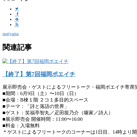
sugiyama
関連記事
【終了】第7回福岡ポエイチ
展示即売会・ゲストによるフリートーク・福岡ポエイチ寄席
■期間：6月9日（土）〜10日（日）
■会場：B棟１階 ２コ１多目的スペース
■テーマ：「詩と落語の世界」
■ゲスト：笑福亭智丸／疋田龍乃介（噺家／詩人）
■展示即売会 開催時間：11:00〜16:00
■料金：入場無料
＊ゲストによるフリートークのコーナーは1日目、14時より開