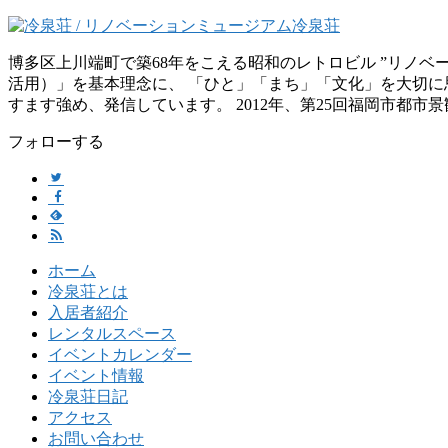
博多区上川端町で築68年をこえる昭和のレトロビル ”リノ
活用）」を基本理念に、 「ひと」「まち」「文化」を大切に思
すます強め、発信しています。 2012年、第25回福岡市都市
フォローする
ホーム
冷泉荘とは
入居者紹介
レンタルスペース
イベントカレンダー
イベント情報
冷泉荘日記
アクセス
お問い合わせ