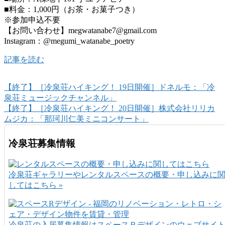
■料金：1,000円（お茶・お菓子つき）
※参加申込不要
【お問い合わせ】megwatanabe7@gmail.com
Instagram：@megumi_watanabe_poetry
記事を読む
【終了】［冷泉荘ハイキング！ 19日開催］ドネルモ：「冷
泉荘ミュージックチャンネル」
【終了】［冷泉荘ハイキング！ 20日開催］株式会社リリカ
ムジカ：「那珂川仁美ミニコンサート」
冷泉荘募集情報
冷泉荘ギャラリーやレンタルスペースの概要・申し込みに
してはこちら »
冷泉荘の入居募集情報はスペースＲデザインのウェブサイ