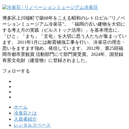
博多区上川端町で築68年をこえる昭和のレトロビル ”リノベ
ーションミュージアム冷泉荘”。 「福岡の古い建物を大切に
する考え方の実践（ビルストック活用）」を基本理念に、
「ひと」「まち」「文化」を大切に思う人たちが集まってい
ます。 2011年1月には耐震補強工事を行い、冷泉荘の理念・
思いをますます強め、発信しています。 2012年、第25回福
岡市都市景観賞 活動部門にて部門賞受賞。2024年、国登録
有形文化財（建造物）に登録されました。
フォローする
ホーム
冷泉荘とは
入居者紹介
レンタルスペース