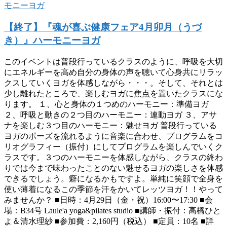
【終了】『魂が喜ぶ健康フェア4月卯月（うづ
き）』ハーモニーヨガ
このイベントは普段行っているクラスのように、呼吸を大切
にエネルギーを高め自分の身体の声を聴いて心身共にリラッ
クスしていくヨガを体感しながら・・・。そして、それとは
少し離れたところで、楽しむヨガに焦点を置いたクラスにな
ります。 １、心と身体の１つめのハーモニー：準備ヨガ
２、呼吸と動きの２つ目のハーモニー：連動ヨガ ３、アサ
ナを楽しむ３つ目のハーモニー：魅せヨガ 普段行っている
ヨガのポーズを流れるように音楽に合わせ、プログラムをコ
リオグラフィー（振付）にしてプログラムを楽しんでいくク
ラスです。３つのハーモニーを体感しながら、クラスの終わ
りでは今まで味わったことのない魅せるヨガの楽しさを体感
できるでしょう。癖になるかもですよ。単純に笑顔で全身を
使い薄着になるこの季節を汗をかいてレッツヨガ！！やって
みませんか？ ■日時：4月29日（金・祝）16:00〜17:30 ■会
場：B34号 Laule'a yoga&pilates studio ■講師・振付：高橋ひと
よ＆清水理紗 ■参加費：2,160円（税込） ■定員：10名 ■詳