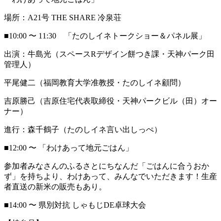
場所：A21号 THE SHARE 冷泉荘
■10:00 〜 11:30 「たのしイネトークショー＆パネル展」
出演：牛島光（スペースRデザイン餅つき課・天神パーク田
管理人）
平尾健二（福岡教育大学准教授・たのしイネ顧問）
吉原勝己（吉原住宅代表取締役・天神パークビル（田）オー
ナー）
進行：森千鶴子（たのしイネ言い出しっぺ）
■12:00 〜 「わけあって地元ごはん」
参加者みなさんのふるさとにちなんだ「ごはんに合うおか
ず」を持ちより、わけあって、みんなでいただきます！生産
者直送の新米の販売もあり。
■14:00 〜 県別対抗 しゃもじDE卓球大会