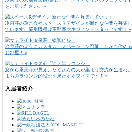
をご覧ください。 »
冷泉荘の運営会社スペースＲデザインが新たな仲間を募集
ています。募集職種は不動産マネジメントスタッフです！ »
冷泉荘のようにカスタムリノベーション可能、しかも住め
お部屋！ »
窓から承天寺が見え、たくさんの人が集まり交流が生まれ
まちのラウンジ的役割を果たすオフィスです！ »
入居者紹介