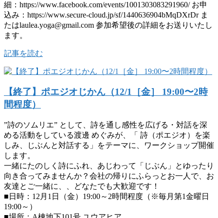
細：https://www.facebook.com/events/1001303083291960/ お申
込み：https://www.secure-cloud.jp/sf/1440636904bMqDXrDr ま
たはlaulea.yoga@gmail.com 参加希望後の詳細をお送りいたし
ます。
記事を読む
【終了】ポエジオじかん（12/1［金］ 19:00〜2時
間程度）
”詩のソムリエ” として、詩を通し感性を広げる・対話を深
める活動をしている渡邊 めぐみが、「 詩（ポエジオ）を楽
しみ、じぶんと対話する」をテーマに、ワークショップ開催
します。
一緒にたのしく詩にふれ、あじわって「じぶん」とゆったり
向き合ってみませんか？会社の帰りにふらっとお一人で、お
友達とご一緒に、、どなたでも大歓迎です！
■日時：12月1日（金）19:00～2時間程度（※毎月第1金曜日
19:00～）
■場所：A棟地下101号 ユウアヒア