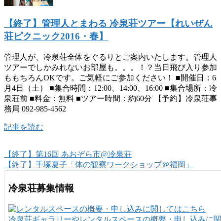
【終了】管理人とまわる 冷泉荘ツアー【れいぜん
荘ピクニック2016・春】
管理人が、冷泉荘全体をぐるりとご案内いたします。管理人
ツアーでしかみれないお部屋も。。。！？当日飛び入り参加
ももちろんOKです。ご気軽にご参加ください！ ■開催日：6
月4日（土） ■集合時間：12:00、14:00、16:00 ■集合場所：冷
泉荘前 ■料金：無料 ■ツアー時間：約60分 【予約】冷泉荘事
務局 092-985-4562
記事を読む
【終了】第16回 あおぞら市@冷泉荘
【終了】手塚夏子「体の観察ワークショップ＠福岡」
冷泉荘募集情報
冷泉荘ギャラリーやレンタルスペースの概要・申し込みに