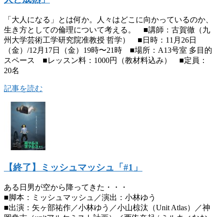
「大人になる」とは何か。人々はどこに向かっているのか、
生き方としての倫理について考える。 ■講師：古賀徹（九
州大学芸術工学研究院准教授 哲学） ■日時：11月26日
（金）/12月17日（金）19時〜21時 ■場所：A13号室 多目的
スペース ■レッスン料：1000円（教材料込み） ■定員：
20名
記事を読む
【終了】ミッシュマッシュ「#1」
ある日男が空から降ってきた・・・
■脚本：ミッシュマッシュ／演出：小林ゆう
■出演：矢ヶ部祐作／小林ゆう／小山椋汰（Unit Atlas）／神