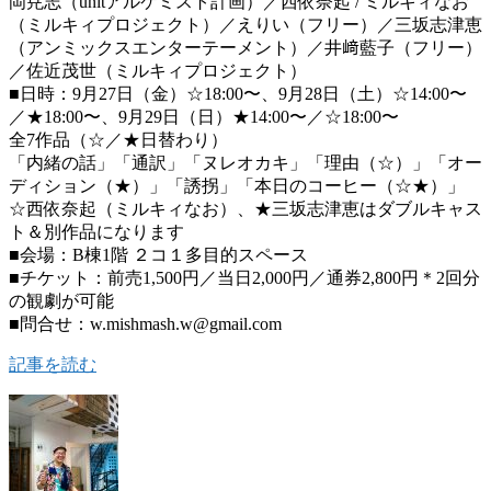
岡尭志（unitアルケミスト計画）／西依奈起 / ミルキィなお
（ミルキィプロジェクト）／えりい（フリー）／三坂志津恵
（アンミックスエンターテーメント）／井﨑藍子（フリー）
／佐近茂世（ミルキィプロジェクト）
■日時：9月27日（金）☆18:00〜、9月28日（土）☆14:00〜
／★18:00〜、9月29日（日）★14:00〜／☆18:00〜
全7作品（☆／★日替わり）
「内緒の話」「通訳」「ヌレオカキ」「理由（☆）」「オー
ディション（★）」「誘拐」「本日のコーヒー（☆★）」
☆西依奈起（ミルキィなお）、★三坂志津恵はダブルキャス
ト＆別作品になります
■会場：B棟1階 ２コ１多目的スペース
■チケット：前売1,500円／当日2,000円／通券2,800円＊2回分
の観劇が可能
■問合せ：w.mishmash.w@gmail.com
記事を読む