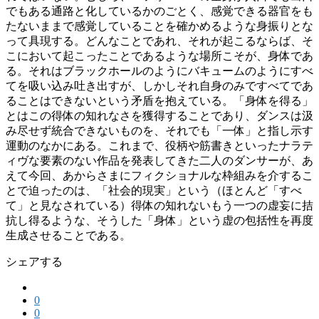
でもある通路と化しているかのごとく、感覚できる器官をも
たないままで感覚していることを確かめるような身振りとな
って具現する。どんなことであれ、それが起こるならば、そ
こにおいて起こったことであるような場所こそが、身体であ
る。それはブラックホールのようにバキュームのようにすべ
てを吸い込み吐き出すが、しかしそれ自身のみですべてであ
ることはできないという矛盾を抱えている。「身体を得る」
とはこの得体の知れなさを獲得することであり、ダンスは汲
み尽せず統合できないものを、それでも「一体」と指し示す
運動のなかにある。これまで、役柄や筋書きといったナラテ
ィヴな要素のない作品を発表してきた二人のダンサーが、あ
えて今回、あからさまにフィクショナルな枠組みを介するこ
とで迫ったのは、「社会的現実」という（ほとんど「すべ
て」と見なされている）得体の知れないもう一つの虚妄に拮
抗し得るような、そうした「身体」という虚の包括性を再度
生成させることである。
シェアする
0
0