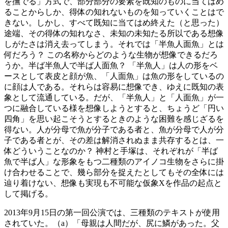
を撫でる」方式で、部分部分の要素を既知のものに当てはめ
ることからしか、得体の知れないものを知っていくことはで
きない。しかし、すべて既知に当てはめ終えた（と思った）
途端、その得体の知れなさ、未知の未知たる所以である想像
しがたさは消え去ってしまう。それでは「半魚人面魚」とは
何だろう？ この名称からどのような生物が想像できるだろ
うか。半ば半魚人で半ば人面魚？ 「半魚人」は人の形をベ
ースとして表皮と顔が魚、「人面魚」は魚の形をしているの
に顔は人である。それらは容易に想像でき、ゆえに既知の表
象として流通している。だが、「半魚人」と「人面魚」が一
つに融合している様を想像しようとすると、ちょうど「円い
四角」を思い起こそうとするときのような困難を感じざるを
得ない。人が分母で魚が分子である者と、魚が分母で人が分
子である者とが、その差は解消されぬまま共存するとは、一
体どういうことなのか？ 神村と手塚は、それぞれが「半ば
魚で半ば人」な形象をもつ二種類のアイノコ生物をさらに掛
け合わせることで、幾ら部分を捉えたとしてもその全体には
辿り着けない、想像も実現も不可能な仮象Xを作品の起点と
して掲げる。
2013年9月15日の第一回公演では、三種類のテキストが使用
されていた。（a）「母親は人間だが、尻に鱗があった。父