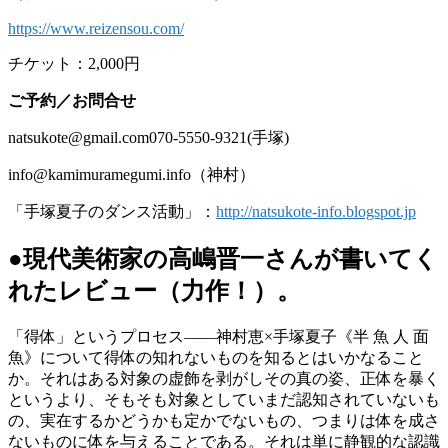
https://www.reizensou.com/
チケット：2,000円
ご予約／お問合せ
natsukote@gmail.com070-5550-9321(手塚)
info@kamimuramegumi.info（神村）
「手塚夏子のダンス活動」：
http://natsukote-info.blogspot.jp
●現代美術家の高嶋晋一さんが書いてく
れたレビュー（力作！）。
「得体」というプロセス――神村恵×手塚夏子《半 魚 人 面
魚》について得体の知れないものを知るとはいかなること
か。それはある対象の虚飾を剥がしその真の姿、正体を暴く
というより、そもそも対象としていまだ認知されていないも
の、実在するかどうかも定かでないもの、つまりは体を成さ
ないものに体を与えることである。それは単に静観的な認識