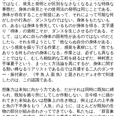
ではなく、発見と発明とが区別をなさなくなるような特殊な
事態だ。身体の発見とその使用法の発明は同じことである。
身体が存在することが前提にあって、それによって可能な何
がしかの行為が、ダンスなのではない。身体をもたないも
の、あるいは身体を喪失しているものが身体を得る、文字通
り「得体」の過程こそが、ダンスを生じさせるのである。そ
して、はじめに自らの身体の固有性があるのではないのだと
したら、それを得ようとして「他ならぬ自分の身体がある」
という感覚を掘り下げる作業と、感覚を素材にして「他でも
ありうる何ものかの身体になる」作業とは、必ずしも異なる
ことではなく、むしろ相似的な工程を経るはずだ。神村恵と
手塚夏子という、まったく方法論を異にするが、身体に関す
る類い稀なるリアリストである点では共通する二人のダンサ
ー・振付家が、《半 魚 人 面 魚》と題されたデュオ作で到達
したのは、この認識である。
想像力は未知に向かう力である。だがそれは同時に既知に縛
られ、既知を拠り所にしてしか作動しない。古今様々に描か
れてきた未知あるいは想像上の生き物は、例えば人の上半身
と魚の下半身をもつ「人魚」のように、ほとんどが既知の生
物の部分が組み合わさってできている。私たちは、「群盲象