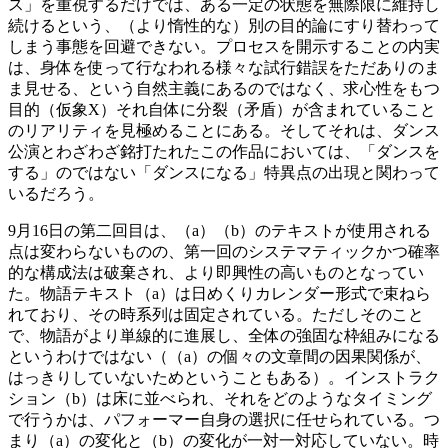
ス」を重視するだけでは、ある一定の状態を無際限に維持し
続けるという、（より惰性的な）別の目的論にすり替わって
しまう事態を回避できない。プロセスを開示することの内実
は、身体を使って行なわれる様々な試行錯誤をただありのま
ま見せる、という自然主義にあるのではなく、求心性をもつ
目的（仮象X）それ自体に分裂（矛盾）が含まれていること
のリアリティを見極めることにある。そしてそれは、ダンス
公演とわざわざ銘打たれたこの作品においては、「ダンスを
する」のではない「ダンスになる」特異点の出現と関わって
いるだろう。
9月16日の第二回目は、（a）（b）のテキストが使用される
点は変わらないものの、第一回のシステマティックかつ確率
的な構成法は破棄され、より即興性の高いものとなってい
た。物語テキスト（a）は日めくりカレンダー形式で束ねら
れており、その時系列は固定されている。ただしそのこと
で、物語がより単線的に進展し、全体の強固な枠組みになる
というわけではない（（a）の個々の文章間の因果関係が、
はっきりしていないためということもある）。インストラク
ション（b）は床に並べられ、それをどのようなタイミング
で行うかは、パフォーマー自身の選択に任せられている。つ
まり（a）の変化と（b）の変化が一対一対応していない。時