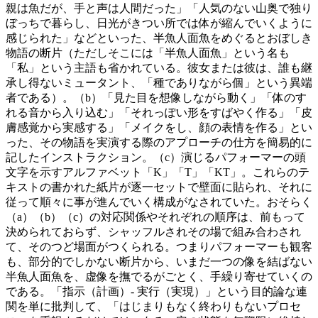
親は魚だが、手と声は人間だった」「人気のない山奥で独り
ぼっちで暮らし、日光がきつい所では体が縮んでいくように
感じられた」などといった、半魚人面魚をめぐるとおぼしき
物語の断片（ただしそこには「半魚人面魚」という名も
「私」という主語も省かれている。彼女または彼は、誰も継
承し得ないミュータント、「種でありながら個」という異端
者である）。（b）「見た目を想像しながら動く」「体のす
れる音から入り込む」「それっぽい形をすばやく作る」「皮
膚感覚から実感する」「メイクをし、顔の表情を作る」とい
った、その物語を実演する際のアプローチの仕方を簡易的に
記したインストラクション。（c）演じるパフォーマーの頭
文字を示すアルファベット「K」「T」「KT」。これらのテ
キストの書かれた紙片が逐一セットで壁面に貼られ、それに
従って順々に事が進んでいく構成がなされていた。おそらく
（a）（b）（c）の対応関係やそれぞれの順序は、前もって
決められておらず、シャッフルされその場で組み合わされ
て、そのつど場面がつくられる。つまりパフォーマーも観客
も、部分的でしかない断片から、いまだ一つの像を結ばない
半魚人面魚を、虚像を撫でるがごとく、手繰り寄せていくの
である。「指示（計画）- 実行（実現）」という目的論な連
関を単に批判して、「はじまりもなく終わりもないプロセ