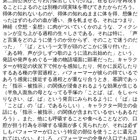
第二回公演がとりわけ傑出していたのは、在るものを再現す
ることによるのとは別種の現実味を帯びてきたからだろう。
得体の知れないものが、得体の知れぬままに体を得、想像だ
ったはずのものの血が通い、身を軋ませる。それはつまり、
神経（空想・妄想）に肉がついていくかのような、フィクシ
ョンが立ち上がる過程の生々しさである。それは特に、「声
と言葉をどのように使うのか分からず、そのことで迷うのだ
った」「「ば」という一文字が頭のどこかに張り付いた」
「ある時、声が少しずつ歌のように流れ出始めた」という、
発話や発声をめぐる一連の物語場面に顕著だった。キャラク
ターが特定の状況下で何かを感知したり、何かに反応したり
するある種の学習過程と、パフォーマーが彼らの得ているで
あろう感覚に接近する過程とが重なり合うとき、基調であっ
た「指示 – 被指示」の関係が浸食されるような効果が生じる
（半魚人面魚の母となってる手塚の「ことば、ば、をしゃべ
りなさい、ば、ば」という発言にみられるように（「ば」は
「ことば」の「ば」であるらしい）、キャラクター同士の会
話にも「指示 – 被指示」の関係が含まれているせいもあるだ
ろう）。また、他にも呼吸することや食べることなどの、口
腔が担う行為を示唆する場面が多く見られたが、それは必ず
しもパフォーマーが口という特定の部位を使うことに還元さ
れてはいない。むしろ、パフォーマーの全身が入口でも出口