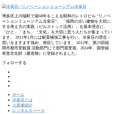
博多区上川端町で築68年をこえる昭和のレトロビル ”リノベ
ーションミュージアム冷泉荘”。 「福岡の古い建物を大切に
する考え方の実践（ビルストック活用）」を基本理念に、
「ひと」「まち」「文化」を大切に思う人たちが集まってい
ます。 2011年1月には耐震補強工事を行い、冷泉荘の理念・
思いをますます強め、発信しています。 2012年、第25回福
岡市都市景観賞 活動部門にて部門賞受賞。2024年、国登録
有形文化財（建造物）に登録されました。
フォローする
ホーム
冷泉荘とは
入居者紹介
レンタルスペース