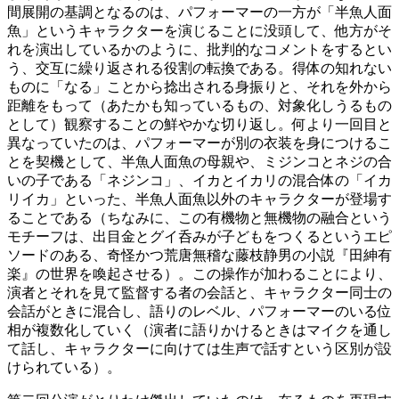
間展開の基調となるのは、パフォーマーの一方が「半魚人面
魚」というキャラクターを演じることに没頭して、他方がそ
れを演出しているかのように、批判的なコメントをするとい
う、交互に繰り返される役割の転換である。得体の知れない
ものに「なる」ことから捻出される身振りと、それを外から
距離をもって（あたかも知っているもの、対象化しうるもの
として）観察することの鮮やかな切り返し。何より一回目と
異なっていたのは、パフォーマーが別の衣装を身につけるこ
とを契機として、半魚人面魚の母親や、ミジンコとネジの合
いの子である「ネジンコ」、イカとイカリの混合体の「イカ
リイカ」といった、半魚人面魚以外のキャラクターが登場す
ることである（ちなみに、この有機物と無機物の融合という
モチーフは、出目金とグイ呑みが子どもをつくるというエピ
ソードのある、奇怪かつ荒唐無稽な藤枝静男の小説『田紳有
楽』の世界を喚起させる）。この操作が加わることにより、
演者とそれを見て監督する者の会話と、キャラクター同士の
会話がときに混合し、語りのレベル、パフォーマーのいる位
相が複数化していく（演者に語りかけるときはマイクを通し
て話し、キャラクターに向けては生声で話すという区別が設
けられている）。