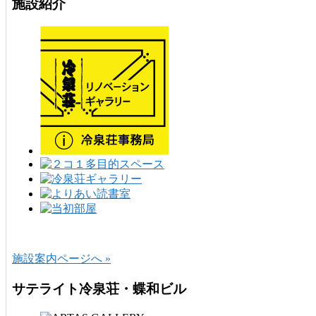
施設紹介
施設案内ページへ »
サテライト冷泉荘・蝶和ビル