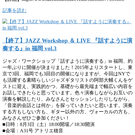
記事を読む
【終了】JAZZ Workshop ＆ LIVE 『話すように演
奏する』in 福岡 vol.3
ジャズ・ワークショップ「話すように演奏する」in 福岡、約
一年ぶりに開催が決まりました！2015年よりスタートし、東
京で3回、福岡でも3回目の開催になりますが、今回はNYで
も活躍する素晴らしいジャズギタリストの阿部大輔くんをゲ
ストに迎え、実践的かつ、基礎から最先端まで幅広い内容を
お話しできたらと思っています。色々演奏しながらお互いの
演奏を解説したり、みなさんとセッションしたりしながら、
「音楽的会話とは何か」を探っていきたいと思います。演奏
する方もしない方も、ギター以外の方、ヴォーカルの方も、
みなさんぜひご参加ください！
■日時：8月3日（土）18:00開場／18:30開演
■会場：A31号 アトリエ穂音