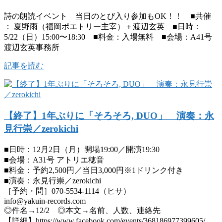
詩の朗読イベント 当日のとび入り参加もOK！！ ■共催
： 夏野雨（福岡ポエトリー主宰）＋渡辺玄英 ■日時：
5/22（日）15:00〜18:30 ■料金：入場無料 ■会場：A41号
渡辺玄英事務所
記事を読む
【終了】1年ぶりに「そろそろ, DUO」 演奏：永
見行崇／zerokichi
■日時：12月2日（月）開場19:00／開演19:30
■会場：A31号 アトリエ穂音
■料金：予約2,500円／当日3,000円※1ドリンク付き
■演奏：永見行崇／zerokichi
［予約・問］070-5534-1114（ヒサ）
info@yakuin-records.com
◎件名→12/2 ◎本文→名前、人数、連絡先
【詳細】https://www.facebook.com/events/368186977399605/