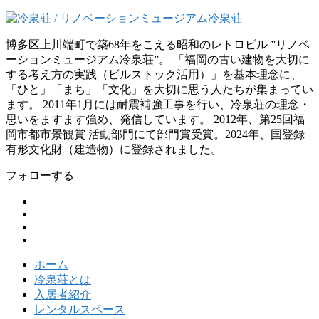
博多区上川端町で築68年をこえる昭和のレトロビル ”リノベ
ーションミュージアム冷泉荘”。 「福岡の古い建物を大切に
する考え方の実践（ビルストック活用）」を基本理念に、
「ひと」「まち」「文化」を大切に思う人たちが集まってい
ます。 2011年1月には耐震補強工事を行い、冷泉荘の理念・
思いをますます強め、発信しています。 2012年、第25回福
岡市都市景観賞 活動部門にて部門賞受賞。2024年、国登録
有形文化財（建造物）に登録されました。
フォローする
ホーム
冷泉荘とは
入居者紹介
レンタルスペース