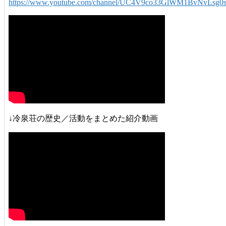
https://www.youtube.com/channel/UC4V9co33GlWM1BvNvLsg0
↓冷泉荘の歴史／活動をまとめた紹介動画