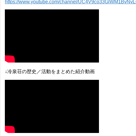
https://www.youtube.com/channel/UC4V9co33GlWM1BvNv
↓冷泉荘の歴史／活動をまとめた紹介動画