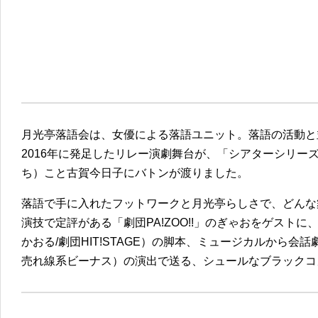
月光亭落語会は、女優による落語ユニット。落語の活動と
2016年に発足したリレー演劇舞台が、「シアターシリー
ち）こと古賀今日子にバトンが渡りました。
落語で手に入れたフットワークと月光亭らしさで、どんな
演技で定評がある「劇団PA!ZOO!!」のぎゃおをゲスト
かおる/劇団HIT!STAGE）の脚本、ミュージカルから
売れ線系ビーナス）の演出で送る、シュールなブラックコ