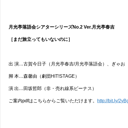
月光亭落語会シアターシリーズNo.2 Ver.月光亭春吉
［まだ旅立ってもいないのに］
出 演…古賀今日子（月光亭春吉/月光亭落語会）、ぎゃお（劇団
脚 本…森馨由（劇団HIT!STAGE）
演 出…田坂哲郎（非・売れ線系ビーナス）
ご案内pdfはこちらからご覧いただけます。
http://bit.ly/2y