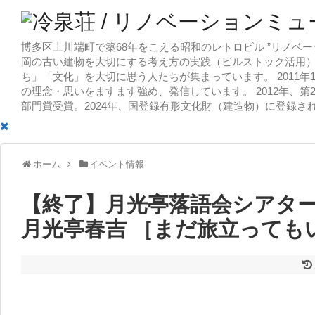
博多区上川端町で築68年をこえる昭和のレトロビル ”リノベー
岡の古い建物を大切にする考え方の実践（ビルストック活用）
ち」「文化」を大切に思う人たちが集まっています。 2011
の理念・思いをますます強め、発信しています。 2012年、第
部門賞受賞。2024年、国登録有形文化財（建造物）に登録さ
ホーム
イベント情報
【終了】月光亭落語会シアターシリ
月光亭春吉 ［まだ旅立っても