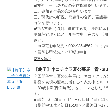
■内容： 一、現代詩の実作指導を行います
二、参加者作品の合評を行います。
三、現代詩の解説、問題作の合評、言語芸
ョンを行います。
■申込方法 （原則、事前申込制。座席に
冷泉荘管理人にメール等で申し込むか、講
さい。
・冷泉荘お申込先：092-985-4562／sugiyama
・講師お申込先：zz79@goo.jp
記事を読む
【終了】ネコチクラ夏公募展「青 -blue
今回開催する夏の公募展は、ネコチクラが
影響を表現の源流に感じる作家の中でも、
「30歳未満(青春時代)」をテーマとした「青 -
す。⁡
■日時：6月29日（月）〜7月5日（日）11:00
（期間中無休／初日15:00〜／最終日〜17: