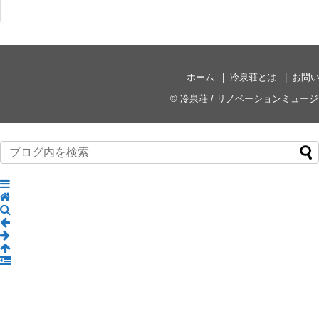
ホーム
冷泉荘とは
お問
©
冷泉荘 / リノベーションミュー