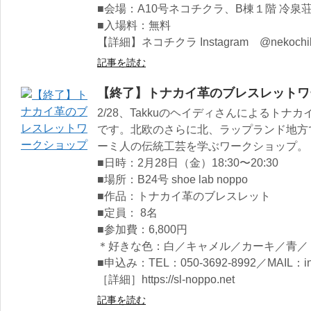
■会場：A10号ネコチクラ、B棟１階 冷泉
■入場料：無料
【詳細】ネコチクラ Instagram @nekochik
記事を読む
【終了】トナカイ革のブレスレットワ
2/28、Takkuのヘイディさんによるト
です。北欧のさらに北、ラップランド地方
ーミ人の伝統工芸を学ぶワークショップ。
■日時：2月28日（金）18:30〜20:30
■場所：B24号 shoe lab noppo
■作品：トナカイ革のブレスレット
■定員： 8名
■参加費：6,800円
＊好きな色：白／キャメル／カーキ／青／
■申込み：TEL：050-3692-8992／MAIL：info
［詳細］https://sl-noppo.net
記事を読む