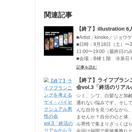
関連記事
【終了】illustratio
■Artist：kinoko／ジョ
■日時：9月18日（土）〜
11:00〜19:00（最終日のみ
■会場：B棟１階 冷泉荘
記事を読む
【終了】ライフプラン
会vol.3「終活のリ
シミ、シワ、白髪など加
通れない悩みです。そし
んな自分を見つめながら
ませんか？自分の心と体
ル男性で集まりざっくば
今回は福岡で死後事務な