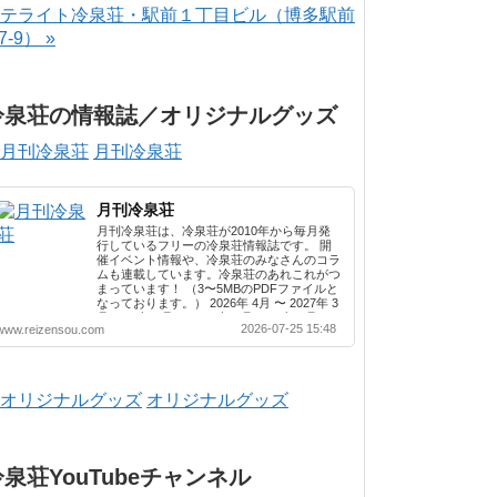
テライト冷泉荘・駅前１丁目ビル（博多駅前
-7-9） »
冷泉荘の情報誌／オリジナルグッズ
月刊冷泉荘
月刊冷泉荘
月刊冷泉荘は、冷泉荘が2010年から毎月発
行しているフリーの冷泉荘情報誌です。 開
催イベント情報や、冷泉荘のみなさんのコラ
ムも連載しています。冷泉荘のあれこれがつ
まっています！ （3〜5MBのPDFファイルと
なっております。） 2026年 4月 〜 2027年 3
月 2025年 4月 〜 2026年 3月 2024年 4月 〜
2026-07-25 15:48
www.reizensou.com
2025年 3月 2023年 4月 〜 2024年 3月 2022
年 4月 〜 2023年 3月 2021年 4月 〜 2022年
3月 2020年 4月 〜 2021年 3月 2019年 4月 〜
2020年 3月 2018年 4月 〜 2019年 3月 2017
年 4月 〜 2018年 3月 2016年 4月 〜 2017年
オリジナルグッズ
3月 2015年 4月 〜 2016年 3月 2014年 4月 〜
2015年 3月 2013...
冷泉荘YouTubeチャンネル