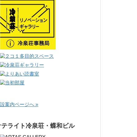
設案内ページへ »
サテライト冷泉荘・蝶和ビル