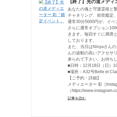
【終了】光の道メディ
あなたの魂と守護霊様と
チャネリング、前世鑑定
通常30分5000円が、イベ
さらに通常オプション10
きます。毎回すぐに満席
しております。
また、当日はNinyaさん
んの波動の高いアクセサ
来られて下さい。お待ち
■日時：12月18日（日）10:
■場所：A32号Belle et 
【ご予約・詳細】
メディエーター 彩［Instagra
（https://www.instagram.c
記事を読む