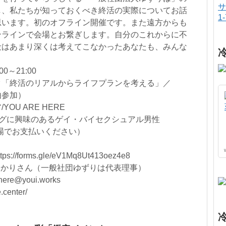
サ
し、私たちが知っておくべき終活の実際についてお話
1
思います。初のオフライン開催です。また遠方からも
ンラインで会場とお繋ぎします。自分のこれからに不
段はあまり深くは考えてこなかったあなたも、みんな
0～21:00
マトーク「終活のリアルからライフプランを考える」／
自由参加）
OU ARE HERE
ングに興味のあるゲイ・バイセクシュアル男性
会場でお支払いください）
forms.gle/eV1Mq8Ut413oez4e8
ゆかりさん（一般社団ゆずりは代表理事）
re@youi.works
center/