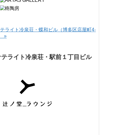
テライト冷泉荘・蝶和ビル（博多区店屋町4-
） »
サテライト冷泉荘・駅前１丁目ビル