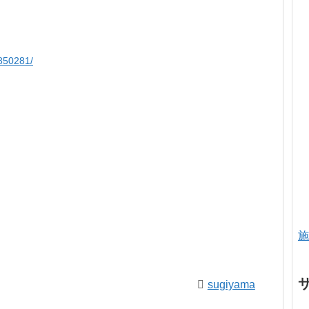
850281/
施
sugiyama