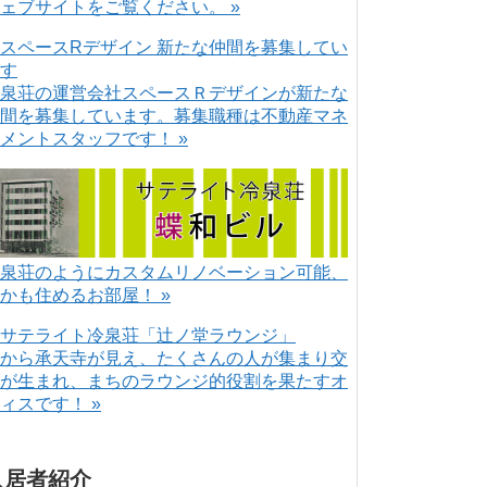
ェブサイトをご覧ください。 »
泉荘の運営会社スペースＲデザインが新たな
間を募集しています。募集職種は不動産マネ
メントスタッフです！ »
泉荘のようにカスタムリノベーション可能、
かも住めるお部屋！ »
から承天寺が見え、たくさんの人が集まり交
が生まれ、まちのラウンジ的役割を果たすオ
ィスです！ »
入居者紹介