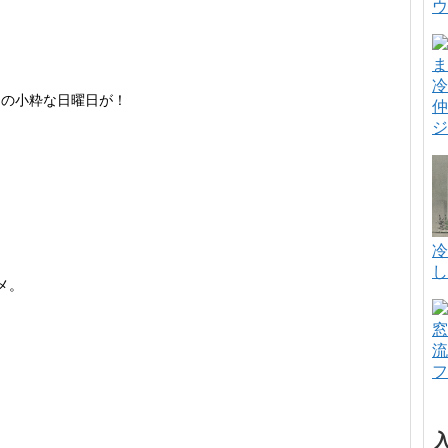
ウ
冷
」の小粋な日曜日が！
仲
ジ
冷
し
メ。
窓
流
フ