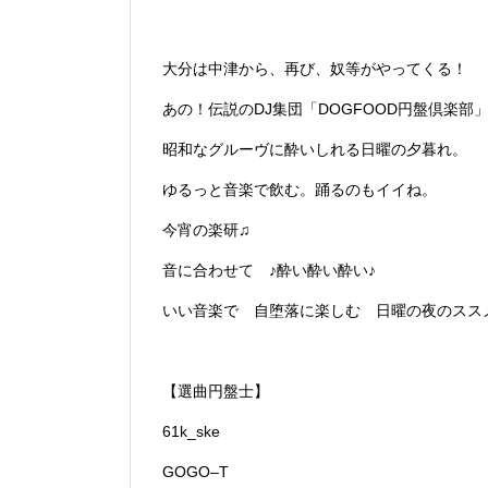
大分は中津から、再び、奴等がやってくる！
あの！伝説のDJ集団「DOGFOOD円盤倶楽部
昭和なグルーヴに酔いしれる日曜の夕暮れ。
ゆるっと音楽で飲む。踊るのもイイね。
今宵の楽研♫
音に合わせて ♪酔い酔い酔い♪
いい音楽で 自堕落に楽しむ 日曜の夜のスス
【選曲円盤士】
61k_ske
GOGO–T