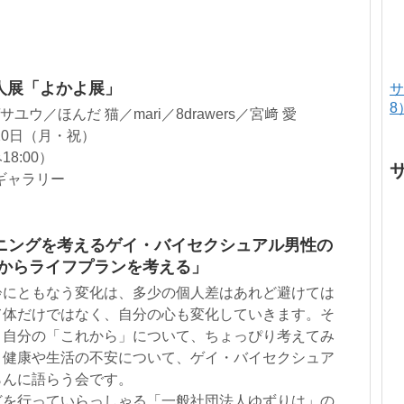
n 6人展「よかよ展」
サ
8
ウゲサユウ／ほんだ 猫／mari／8drawers／宮﨑 愛
20日（月・祝）
18:00）
ギャラリー
ニングを考えるゲイ・バイセクシュアル男性の
アルからライフプランを考える」
齢にともなう変化は、多少の個人差はあれど避けては
て体だけではなく、自分の心も変化していきます。そ
、自分の「これから」について、ちょっぴり考えてみ
、健康や生活の不安について、ゲイ・バイセクシュア
らんに語らう会です。
どを行っていらっしゃる「一般社団法人ゆずりは」の