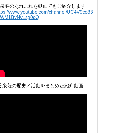
泉荘のあれこれを動画でもご紹介します
ttps://www.youtube.com/channel/UC4V9co33
lWM1BvNvLsg0sQ
冷泉荘の歴史／活動をまとめた紹介動画