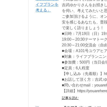
吉武ゆかりさんをお招き
を伺い、考えてみたいと
ご参加頂けるように、オ
安を感じるあなたも、普
で楽しく語りましょう！
■日時：7月19日（日）19:0
19:00～20:30テー
20:30～21:00交流会（
■会場：A101号ユウアヒア/Y
■対象：ライフプランニ
■参加費：500円（当日
■定員：6人程度
【申し込み（先着順）】https://
■お話して頂く方：吉武 
■問い合わせmail：youarehe
【詳細】https://youarehere.
記事を読む