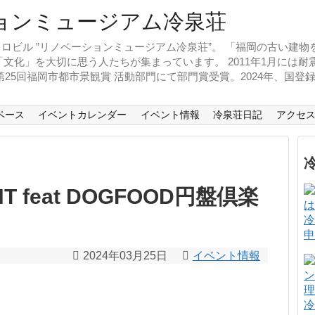
ロビル ”リノベーションミュージアム冷泉荘”。 「福岡の古い建
文化」を大切に思う人たちが集まっています。 2011年1月には
、第25回福岡市都市景観賞 活動部門にて部門賞受賞。2024年、国
ペース
イベントカレンダー
イベント情報
冷泉荘日記
アクセ
T feat DOGFOOD円盤倶楽
冷
申
2024年03月25日
イベント情報
冷