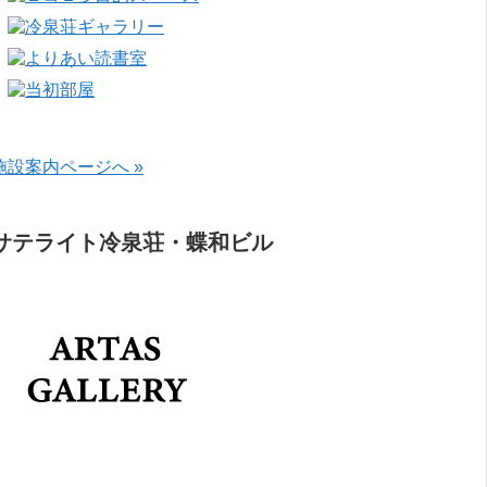
施設案内ページへ »
サテライト冷泉荘・蝶和ビル