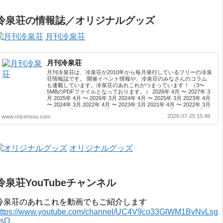
冷泉荘の情報誌／オリジナルグッズ
月刊冷泉荘
月刊冷泉荘
月刊冷泉荘は、冷泉荘が2010年から毎月発行しているフリーの冷泉
荘情報誌です。 開催イベント情報や、冷泉荘のみなさんのコラム
も連載しています。冷泉荘のあれこれがつまっています！ （3〜
5MBのPDFファイルとなっております。） 2026年 4月 〜 2027年 3
月 2025年 4月 〜 2026年 3月 2024年 4月 〜 2025年 3月 2023年 4月
〜 2024年 3月 2022年 4月 〜 2023年 3月 2021年 4月 〜 2022年 3月
2020年 4月 〜 2021年 3月 2019年 4月 〜 2020年 3月 2018年 4月 〜
2026-07-25 15:48
www.reizensou.com
2019年 3月 2017年 4月 〜 2018年 3月 2016年 4月 〜 2017年 3月
2015年 4月 〜 2016年 3月 2014年 4月 〜 2015年 3月 2013...
オリジナルグッズ
冷泉荘YouTubeチャンネル
冷泉荘のあれこれを動画でもご紹介します
ttps://www.youtube.com/channel/UC4V9co33GlWM1BvNvLsg
0sQ