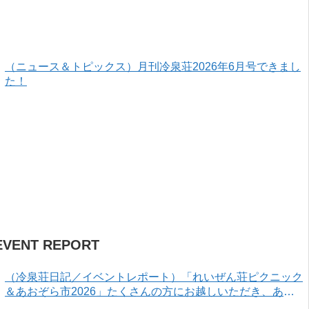
（ニュース＆トピックス）月刊冷泉荘2026年6月号できまし
た！
EVENT REPORT
（冷泉荘日記／イベントレポート）「れいぜん荘ピクニック
＆あおぞら市2026」たくさんの方にお越しいただき、あり
がとうございました！