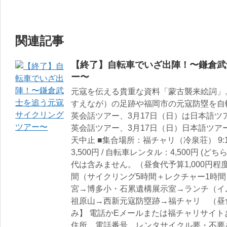
関連記事
【終了】自転車でいざ出陣！〜鎌倉武
ー〜
元寇を伝える貴重な資料「蒙古襲来絵詞」
すえなが）の足跡や福岡市の元寇防塁を自
英会話ツアー、3月17日（日）は日本語ツア
英会話ツアー、3月17日（日）日本語ツアー 9:
天中止 ■集合場所：福チャリ（冷泉荘） 9:
3,500円 / 自転車レンタル：4,500円 
代は含みません。（昼食代予算1,000円程度
間（サイクリング5時間＋レクチャー1時間
宮→博多小・石累遺構展示室→ランチ（イ
祖原山→西新元寇防塁跡→福チャリ （昼食代
み】 電話かEメールまたは福チャリサイ
住所、電話番号、レンタサイクル要・不要