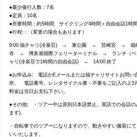
●最少催行人数：7名
●定員：10名
●所要時間：約5時間 サイクリング4時間＋自由会話1時間
●行程:：（変更の場合もあります）
9:00 福チャリ(冷泉荘) → 東公園 → 筥崎宮 →
寺 → 博多港国際フェリーターミナル → ランチ（ベイサ
ャリ(冷泉荘で1時間の自由会話) → 14:00 終了
●お申込み: 電話かEメールまたは福チャリサイトお問い
所、 電話番号、レンタサイクル要・不要をご記入の上3月
料金は当日お支払下さい。
●その他: ・ツアー中は原則日本語禁止、英語での会話の
ます)。
・自転車でのツアーになりますので、動きやすい服装にて
いいたします。