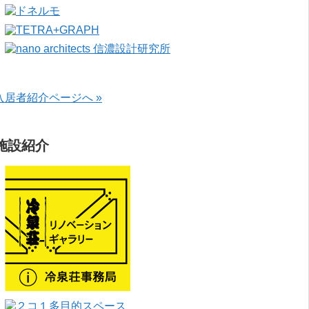
入居者紹介ページへ »
施設紹介