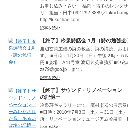
お申し込み下さい。 福岡・博多のレンタ
リ 担当：田中 092-292-8889／fukuchari
http://fukuchari.com
記事を読む
【終了】冷泉詩話会 1月（詩の勉強会
渡辺玄英主催の詩の教室。詩の講読、およ
す。 ■日時：1月20日（日）午後２時～５
円 ■会場：A41号室 渡辺玄英事務所 ■
zz79@goo.jp まで。
記事を読む
【終了】サウンド・リノベーション 
の記憶ー
冷泉荘ギャラリーにて、廃材楽器の展示及
■日時：2010年7月3日（土）～31日（土）1
所：リノベーションミュージアム冷泉荘 
記事を読む