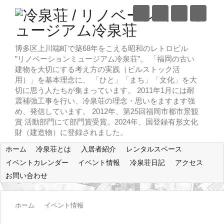
博多区上川端町で築68年をこえる昭和のレトロビル
”リノベーションミュージアム冷泉荘”。 「福岡の古い
建物を大切にする考え方の実践（ビルストック活
用）」を基本理念に、 「ひと」「まち」「文化」を大
切に思う人たちが集まっています。 2011年1月には耐
震補強工事を行い、冷泉荘の理念・思いをますます強
め、発信しています。 2012年、第25回福岡市都市景観
賞 活動部門にて部門賞受賞。2024年、国登録有形文化
財（建造物）に登録されました。
ホーム
冷泉荘とは
入居者紹介
レンタルスペース
イベントカレンダー
イベント情報
冷泉荘日記
アクセス
お問い合わせ
ホーム
イベント情報