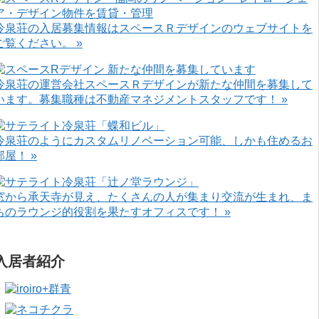
冷泉荘の入居募集情報はスペースＲデザインのウェブサイトを
ご覧ください。 »
冷泉荘の運営会社スペースＲデザインが新たな仲間を募集して
います。募集職種は不動産マネジメントスタッフです！ »
冷泉荘のようにカスタムリノベーション可能、しかも住めるお
部屋！ »
窓から承天寺が見え、たくさんの人が集まり交流が生まれ、ま
ちのラウンジ的役割を果たすオフィスです！ »
入居者紹介