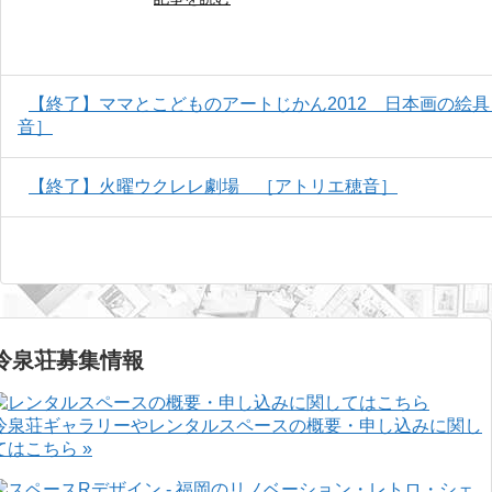
【終了】ママとこどものアートじかん2012 日本画の絵
音］
【終了】火曜ウクレレ劇場 ［アトリエ穂音］
冷泉荘募集情報
冷泉荘ギャラリーやレンタルスペースの概要・申し込みに関し
てはこちら »