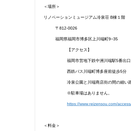
＜場所＞
リノベーションミュージアム冷泉荘 B棟１階
〒812-0026
福岡県福岡市博多区上川端町9−35
【アクセス】
福岡市営地下鉄中洲川端駅5番出口
西鉄バス川端町博多座前徒歩5分
冷泉公園と川端商店街の間の細い
※駐車場はありません。
https://www.reizensou.com/access
＜料金＞