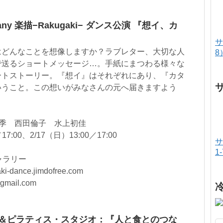
any 楽描−Rakugaki− ダンス公演 『想イ、カ
サ
はどんなことを想像しますか？ラブレター、大切な人
8
で送るショートメッセージ…。手紙にまつわる様々な
ートストーリー。『想イ』はそれぞれにあり、『カタ
いうこと。この想いがみなさんの元へ届きますよう
季 西田倫子 水上初佳
7:00、2/17（日）13:00／17:00
サ
1
ャラリー
-dance.jimdofree.com
mail.com
ガ＆ピラティス・スタジオ：『人と食とのつな