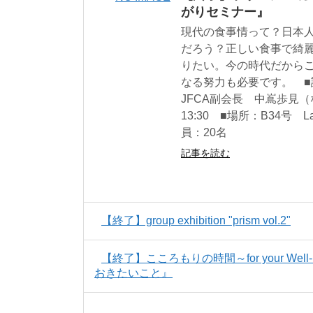
がりセミナー』
現代の食事情って？日本
だろう？正しい食事で綺
りたい。今の時代だから
なる努力も必要です。 
JFCA副会長 中嶌歩見（
13:30 ■場所：B34号 Laul
員：20名
記事を読む
【終了】group exhibition "prism vol.2"
【終了】こころもりの時間～for your Wel
おきたいこと』