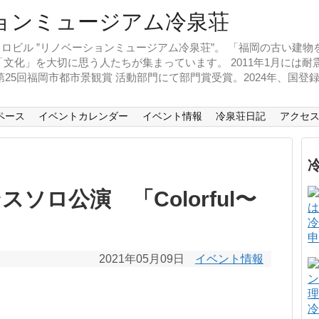
ロビル ”リノベーションミュージアム冷泉荘”。 「福岡の古い建
文化」を大切に思う人たちが集まっています。 2011年1月には
、第25回福岡市都市景観賞 活動部門にて部門賞受賞。2024年、国
ペース
イベントカレンダー
イベント情報
冷泉荘日記
アクセ
ソロ公演 「Colorful〜
冷
申
2021年05月09日
イベント情報
冷