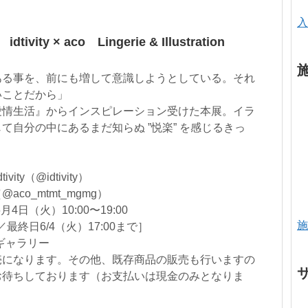
入
ty × aco Lingerie & Illustration
ある事を、前にも増して意識しようとしている。それ
いことだから」
愛情生活』からインスピレーション受けた本展。イラ
て自分の中にあるまだ知らぬ ”悦楽” を感じるきっ
。
ty（@idtivity）
co_mtmt_mgmg）
4日（火）10:00〜19:00
施
〜／最終日6/4（火）17:00まで］
ギャラリー
売になります。その他、既存商品の販売も行いますの
お待ちしております（お支払いは現金のみとなりま