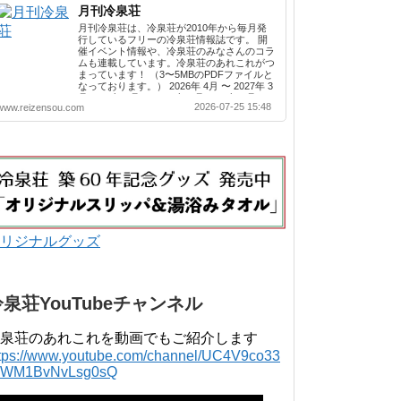
月刊冷泉荘
月刊冷泉荘は、冷泉荘が2010年から毎月発
行しているフリーの冷泉荘情報誌です。 開
催イベント情報や、冷泉荘のみなさんのコラ
ムも連載しています。冷泉荘のあれこれがつ
まっています！ （3〜5MBのPDFファイルと
なっております。） 2026年 4月 〜 2027年 3
月 2025年 4月 〜 2026年 3月 2024年 4月 〜
2026-07-25 15:48
www.reizensou.com
2025年 3月 2023年 4月 〜 2024年 3月 2022
年 4月 〜 2023年 3月 2021年 4月 〜 2022年
3月 2020年 4月 〜 2021年 3月 2019年 4月 〜
2020年 3月 2018年 4月 〜 2019年 3月 2017
年 4月 〜 2018年 3月 2016年 4月 〜 2017年
3月 2015年 4月 〜 2016年 3月 2014年 4月 〜
2015年 3月 2013...
リジナルグッズ
冷泉荘YouTubeチャンネル
泉荘のあれこれを動画でもご紹介します
ttps://www.youtube.com/channel/UC4V9co33
lWM1BvNvLsg0sQ