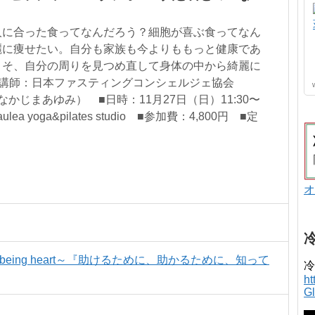
人に合った食ってなんだろう？細胞が喜ぶ食ってなん
麗に痩せたい。自分も家族も今よりももっと健康であ
こそ、自分の周りを見つめ直して身体の中から綺麗に
■講師：日本ファスティングコンシェルジェ協会
なかじまあゆみ） ■日時：11月27日（日）11:30〜
ea yoga&pilates studio ■参加費：4,800円 ■定
オ
l-being heart～『助けるために、助かるために、知って
冷
h
G