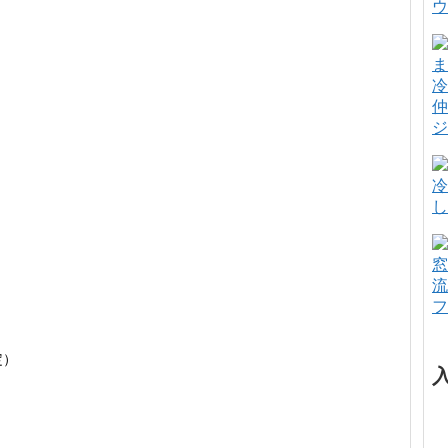
ウ
冷
仲
ジ
冷
し
。
窓
流
フ
定）