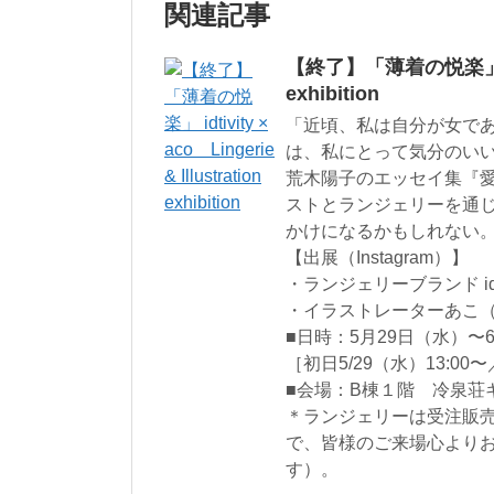
関連記事
【終了】「薄着の悦楽」 idtivi
exhibition
「近頃、私は自分が女で
は、私にとって気分のい
荒木陽子のエッセイ集『
ストとランジェリーを通じ
かけになるかもしれない
【出展（Instagram）】
・ランジェリーブランド idtivi
・イラストレーターあこ（@a
■日時：5月29日（水）〜6月
［初日5/29（水）13:00
■会場：B棟１階 冷泉荘
＊ランジェリーは受注販
で、皆様のご来場心より
す）。