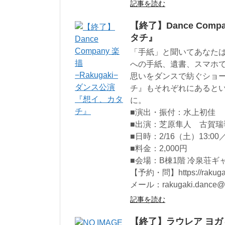
記事を読む
【終了】Dance Comp
タチ』
「手紙」と聞いてあなた
への手紙、遺書、スマホ
思いをダンスで紡ぐショ
チ』もそれぞれにあると
に。
■演出・振付：水上初佳
■出演：芝原隼人 古賀瑞
■日時：2/16（土）13:00／1
■料金：2,000円
■会場：B棟1階 冷泉荘ギ
【予約・問】https://rakugaki
メール：rakugaki.dance@g
記事を読む
【終了】ラウレア ヨ