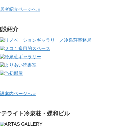
居者紹介ページへ »
施設紹介
設案内ページへ »
サテライト冷泉荘・蝶和ビル