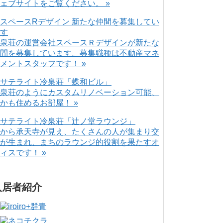
ェブサイトをご覧ください。 »
泉荘の運営会社スペースＲデザインが新たな
間を募集しています。募集職種は不動産マネ
メントスタッフです！ »
泉荘のようにカスタムリノベーション可能、
かも住めるお部屋！ »
から承天寺が見え、たくさんの人が集まり交
が生まれ、まちのラウンジ的役割を果たすオ
ィスです！ »
入居者紹介