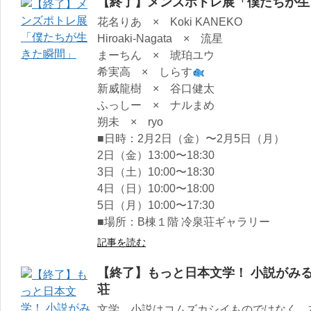
【終了】メンズポトレ展「僕たちが生
花名りあ × Koki KANEKO
Hiroaki-Nagata × 流星
まーちん × 琥珀ユウ
希実高 × しらす
新威龍樹 × 谷口健太
ふっしー × ナルまめ
朔未 × ryo
■日時：2月2日（金）〜2月5日（月）
2日（金）13:00〜18:30
3日（土）10:00〜18:30
4日（日）10:00〜18:00
5日（月）10:00〜17:30
■場所：B棟１階 冷泉荘ギャラリー
記事を読む
【終了】もっと日本文学！ 小説がみる
荘
文学、小説はコムズカシイものではなく、