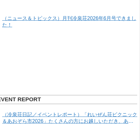
（ニュース＆トピックス）月刊冷泉荘2026年6月号できまし
た！
EVENT REPORT
（冷泉荘日記／イベントレポート）「れいぜん荘ピクニック
＆あおぞら市2026」たくさんの方にお越しいただき、あり
がとうございました！