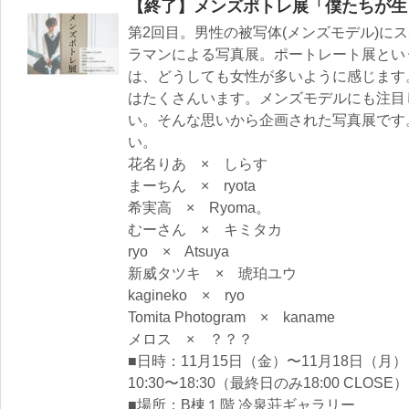
【終了】メンズポトレ展「僕たちが生
第2回目。男性の被写体(メンズモデル)に
ラマンによる写真展。ポートレート展とい
は、どうしても女性が多いように感じます
はたくさんいます。メンズモデルにも注目
い。そんな思いから企画された写真展です
い。
花名りあ × しらす
まーちん × ryota
希実高 × Ryoma。
むーさん × キミタカ
ryo × Atsuya
新威タツキ × 琥珀ユウ
kagineko × ryo
Tomita Photogram × kaname
メロス × ？？？
■日時：11月15日（金）〜11月18日（月）
10:30〜18:30（最終日のみ18:00 CLOSE）
■場所：B棟１階 冷泉荘ギャラリー