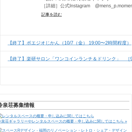
［詳細］公式Instagram @mens_p.momen
記事を読む
【終了】ポエジオじかん（10/7（金） 19:00〜2時間程度）
【終了】楽研サロン「ワンコインランチ＆ドリンク」 ［9
冷泉荘募集情報
冷泉荘ギャラリーやレンタルスペースの概要・申し込みに関してはこちら »