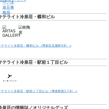
施設案内ページへ »
サテライト冷泉荘・蝶和ビル
サテライト冷泉荘・蝶和ビル（博多区店屋町4-8） »
サテライト冷泉荘・駅前１丁目ビル
サテライト冷泉荘・駅前１丁目ビル（博多駅前1-7-9） »
冷泉荘の情報誌／オリジナルグッズ