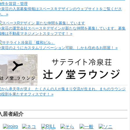
冷泉荘の入居募集情報はスペースＲデザインのウェブサイトをご覧くださ
い。 »
冷泉荘の運営会社スペースＲデザインが新たな仲間を募集しています。募集
職種は不動産マネジメントスタッフです！ »
冷泉荘のようにカスタムリノベーション可能、しかも住めるお部屋！ »
窓から承天寺が見え、たくさんの人が集まり交流が生まれ、まちのラウンジ
的役割を果たすオフィスです！ »
入居者紹介