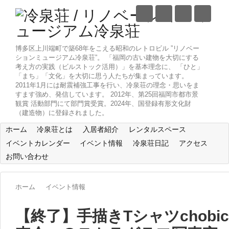
博多区上川端町で築68年をこえる昭和のレトロビル ”リノベー
ションミュージアム冷泉荘”。 「福岡の古い建物を大切にする
考え方の実践（ビルストック活用）」を基本理念に、 「ひと」
「まち」「文化」を大切に思う人たちが集まっています。
2011年1月には耐震補強工事を行い、冷泉荘の理念・思いをま
すます強め、発信しています。 2012年、第25回福岡市都市景
観賞 活動部門にて部門賞受賞。2024年、国登録有形文化財
（建造物）に登録されました。
ホーム
冷泉荘とは
入居者紹介
レンタルスペース
イベントカレンダー
イベント情報
冷泉荘日記
アクセス
お問い合わせ
ホーム
イベント情報
【終了】手描きTシャツchobico