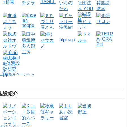
入居者紹介ページへ »
施設紹介