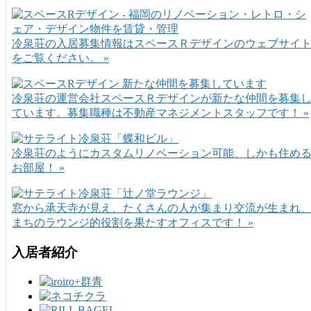
冷泉荘の入居募集情報はスペースＲデザインのウェブサイ
をご覧ください。 »
冷泉荘の運営会社スペースＲデザインが新たな仲間を募集
ています。募集職種は不動産マネジメントスタッフです！ »
冷泉荘のようにカスタムリノベーション可能、しかも住め
お部屋！ »
窓から承天寺が見え、たくさんの人が集まり交流が生まれ
まちのラウンジ的役割を果たすオフィスです！ »
入居者紹介