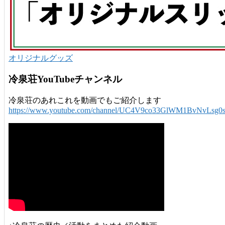
オリジナルグッズ
冷泉荘YouTubeチャンネル
冷泉荘のあれこれを動画でもご紹介します
https://www.youtube.com/channel/UC4V9co33GlWM1BvNvLsg0