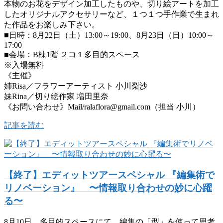
本物のお花をデザイン加工したものや、切り絵アートを加工
したオリジナルアクセサリーなど、１つ１つ手作業で生まれ
た作品をお楽しみ下さい。
■日時：8月22日（土）13:00～19:00、8月23日（日）10:00～
17:00
■会場：B棟1階 ２コ１多目的スペース
※入場無料
《主催》
姉Risa／フラワーアーティスト 小川梨沙
妹Rina／切り絵作家 増田里奈
《お問い合わせ》Mail/ralaflora@gmail.com（担当 小川）
記事を読む
【終了】エディットツアースペシャル 『編集術で
リノベーション』 〜情報取り合わせの妙に心躍
る〜
8月10日、多目的スペースにて、編集の「型」を使って思考