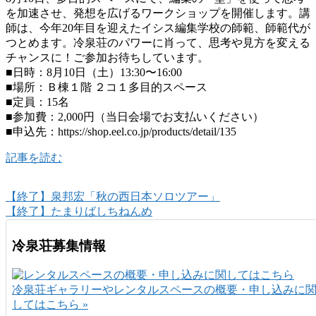
を加速させ、発想を広げるワークショップを開催します。講
師は、今年20年目を迎えたイシス編集学校の師範、師範代が
つとめます。冷泉荘のパワーに肖って、思考や見方を変える
チャンスに！ご参加お待ちしています。
■日時：8月10日（土）13:30〜16:00
■場所：Ｂ棟１階 ２コ１多目的スペース
■定員：15名
■参加費：2,000円（当日会場でお支払いください）
■申込先：https://shop.eel.co.jp/products/detail/135
記事を読む
【終了】泉邦宏「秋の西日本ソロツアー」
【終了】たまりばしちねんめ
冷泉荘募集情報
冷泉荘ギャラリーやレンタルスペースの概要・申し込みに
してはこちら »