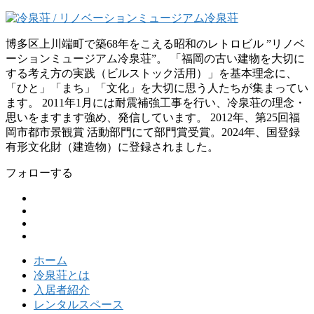
博多区上川端町で築68年をこえる昭和のレトロビル ”リノベ
ーションミュージアム冷泉荘”。 「福岡の古い建物を大切に
する考え方の実践（ビルストック活用）」を基本理念に、
「ひと」「まち」「文化」を大切に思う人たちが集まってい
ます。 2011年1月には耐震補強工事を行い、冷泉荘の理念・
思いをますます強め、発信しています。 2012年、第25回福
岡市都市景観賞 活動部門にて部門賞受賞。2024年、国登録
有形文化財（建造物）に登録されました。
フォローする
ホーム
冷泉荘とは
入居者紹介
レンタルスペース