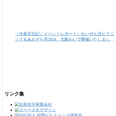
（冷泉荘日記／イベントレポート）れいぜん荘ピクニ
ック＆あおぞら市2024、大賑わいで開催いたしまし
た！
リンク集