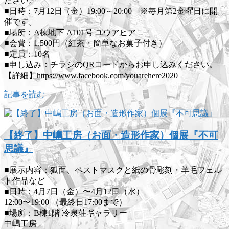
ださい。
■日時：7月12日（金）19:00～20:00 ※毎月第2金曜日に開
催です。
■場所：A棟地下 A101号 ユウアヒア
■会費：1,500円（紅茶・簡単なお菓子付き）
■定員：10名
■申し込み：チラシのQRコードからお申し込みください。
【詳細】https://www.facebook.com/youarehere2020
記事を読む
【終了】中嶋工房（お面・造形作家）個展『不可
思議』
■展示内容：狐面、ペストマスクと紙の骨彫刻・羊毛フェル
ト作品など
■日時：4月7日（金）〜4月12日（水）
12:00〜19:00 （最終日17:00まで）
■場所：B棟1階 冷泉荘ギャラリー
中嶋工房