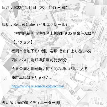
日時：2022年1月6日（木） 10時〜16時
場所：Belle et Claire（ベルエクレール）
（福岡県福岡市博多区上川端町9-35 冷泉荘A32号）
【アクセス】
福岡市営地下鉄中洲川端駅5番出口より徒歩5分
西鉄バス川端町博多座前徒歩5分
冷泉公園と川端商店街の間の細い路地に入る
※駐車場はありません。
https://www.reizensou.com/access/
占い師：光の道メディエーター 彩