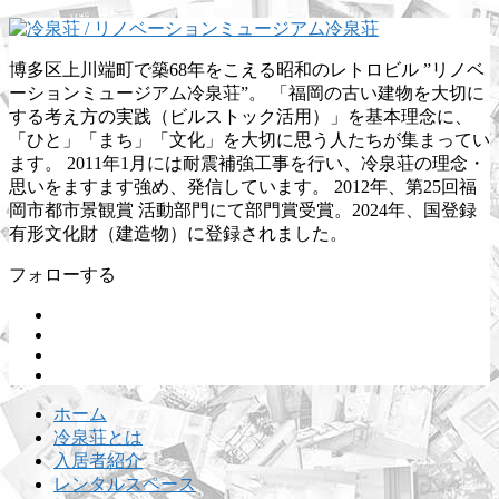
博多区上川端町で築68年をこえる昭和のレトロビル ”リノベ
ーションミュージアム冷泉荘”。 「福岡の古い建物を大切に
する考え方の実践（ビルストック活用）」を基本理念に、
「ひと」「まち」「文化」を大切に思う人たちが集まってい
ます。 2011年1月には耐震補強工事を行い、冷泉荘の理念・
思いをますます強め、発信しています。 2012年、第25回福
岡市都市景観賞 活動部門にて部門賞受賞。2024年、国登録
有形文化財（建造物）に登録されました。
フォローする
ホーム
冷泉荘とは
入居者紹介
レンタルスペース