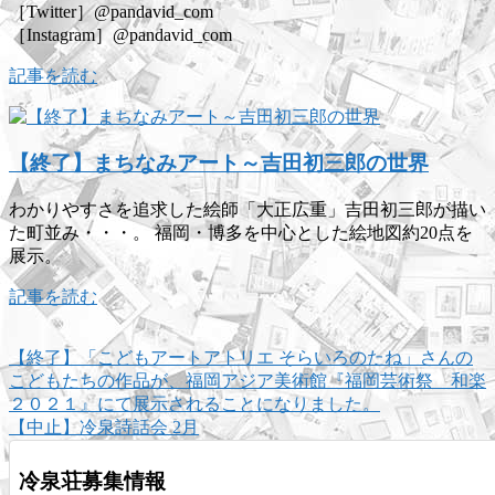
［Twitter］@pandavid_com
［Instagram］@pandavid_com
記事を読む
【終了】まちなみアート～吉田初三郎の世界
わかりやすさを追求した絵師「大正広重」吉田初三郎が描い
た町並み・・・。 福岡・博多を中心とした絵地図約20点を
展示。
記事を読む
【終了】「こどもアートアトリエ そらいろのたね」さんの
こどもたちの作品が、福岡アジア美術館『福岡芸術祭 和楽
２０２１』にて展示されることになりました。
【中止】冷泉詩話会 2月
冷泉荘募集情報