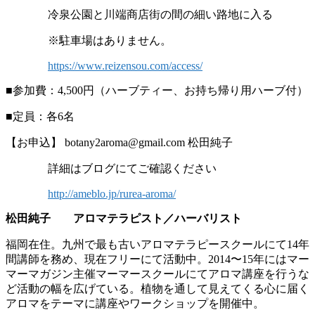
冷泉公園と川端商店街の間の細い路地に入る
※駐車場はありません。
https://www.reizensou.com/access/
■参加費：4,500円（ハーブティー、お持ち帰り用ハーブ付）
■定員：各6名
【お申込】 botany2aroma@gmail.com 松田純子
詳細はブログにてご確認ください
http://ameblo.jp/rurea-aroma/
松田純子 アロマテラピスト／ハーバリスト
福岡在住。九州で最も古いアロマテラピースクールにて14年
間講師を務め、現在フリーにて活動中。2014〜15年にはマー
マーマガジン主催マーマースクールにてアロマ講座を行うな
ど活動の幅を広げている。植物を通して見えてくる心に届く
アロマをテーマに講座やワークショップを開催中。