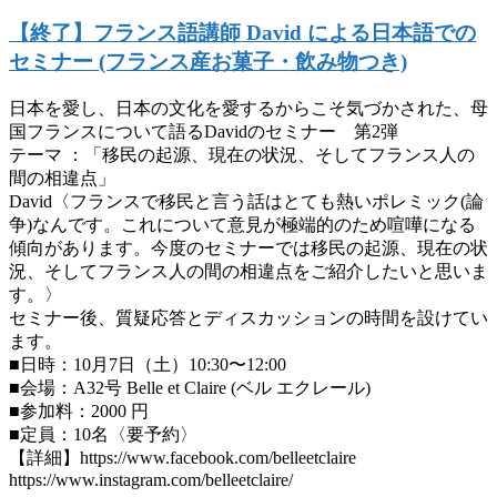
【終了】フランス語講師 David による日本語での
セミナー (フランス産お菓子・飲み物つき)
日本を愛し、日本の文化を愛するからこそ気づかされた、母
国フランスについて語るDavidのセミナー 第2弾
テーマ ：「移民の起源、現在の状況、そしてフランス人の
間の相違点」
David〈フランスで移民と言う話はとても熱いポレミック(論
争)なんです。これについて意見が極端的のため喧嘩になる
傾向があります。今度のセミナーでは移民の起源、現在の状
況、そしてフランス人の間の相違点をご紹介したいと思いま
す。〉
セミナー後、質疑応答とディスカッションの時間を設けてい
ます。
■日時：10月7日（土）10:30〜12:00
■会場：A32号 Belle et Claire (ベル エクレール)
■参加料：2000 円
■定員：10名〈要予約〉
【詳細】https://www.facebook.com/belleetclaire
https://www.instagram.com/belleetclaire/