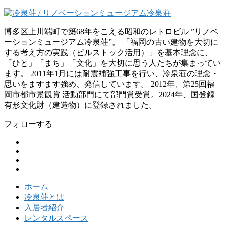
博多区上川端町で築68年をこえる昭和のレトロビル ”リノベ
ーションミュージアム冷泉荘”。 「福岡の古い建物を大切に
する考え方の実践（ビルストック活用）」を基本理念に、
「ひと」「まち」「文化」を大切に思う人たちが集まってい
ます。 2011年1月には耐震補強工事を行い、冷泉荘の理念・
思いをますます強め、発信しています。 2012年、第25回福
岡市都市景観賞 活動部門にて部門賞受賞。2024年、国登録
有形文化財（建造物）に登録されました。
フォローする
ホーム
冷泉荘とは
入居者紹介
レンタルスペース