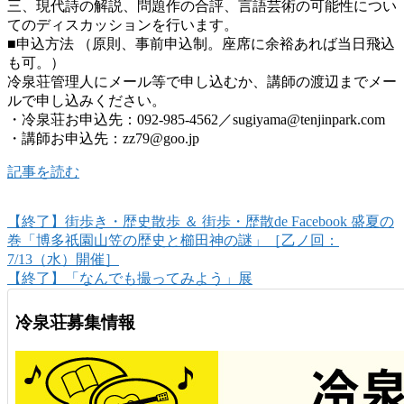
三、現代詩の解説、問題作の合評、言語芸術の可能性につい
てのディスカッションを行います。
■申込方法 （原則、事前申込制。座席に余裕あれば当日飛込
も可。）
冷泉荘管理人にメール等で申し込むか、講師の渡辺までメー
ルで申し込みください。
・冷泉荘お申込先：092-985-4562／sugiyama@tenjinpark.com
・講師お申込先：zz79@goo.jp
記事を読む
【終了】街歩き・歴史散歩 ＆ 街歩・歴散de Facebook 盛夏の
巻「博多祇園山笠の歴史と櫛田神の謎」［乙ノ回：
7/13（水）開催］
【終了】「なんでも撮ってみよう」展
冷泉荘募集情報