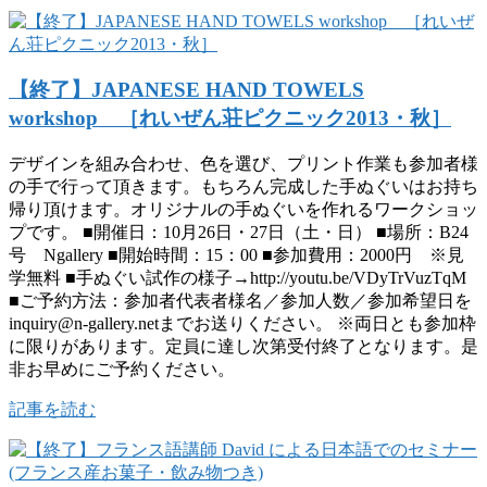
【終了】JAPANESE HAND TOWELS
workshop ［れいぜん荘ピクニック2013・秋］
デザインを組み合わせ、色を選び、プリント作業も参加者様
の手で行って頂きます。もちろん完成した手ぬぐいはお持ち
帰り頂けます。オリジナルの手ぬぐいを作れるワークショッ
プです。 ■開催日：10月26日・27日（土・日） ■場所：B24
号 Ngallery ■開始時間：15：00 ■参加費用：2000円 ※見
学無料 ■手ぬぐい試作の様子→http://youtu.be/VDyTrVuzTqM
■ご予約方法：参加者代表者様名／参加人数／参加希望日を
inquiry@n-gallery.netまでお送りください。 ※両日とも参加枠
に限りがあります。定員に達し次第受付終了となります。是
非お早めにご予約ください。
記事を読む