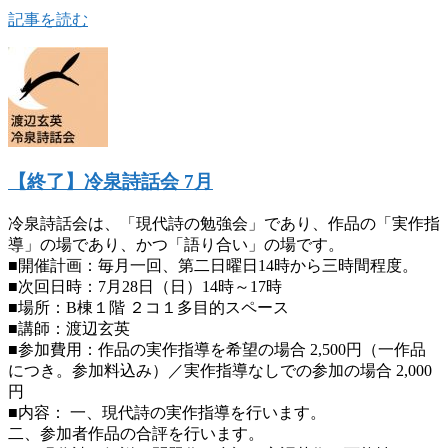
記事を読む
【終了】冷泉詩話会 7月
冷泉詩話会は、「現代詩の勉強会」であり、作品の「実作指
導」の場であり、かつ「語り合い」の場です。
■開催計画：毎月一回、第二日曜日14時から三時間程度。
■次回日時：7月28日（日）14時～17時
■場所：B棟１階 ２コ１多目的スペース
■講師：渡辺玄英
■参加費用：作品の実作指導を希望の場合 2,500円（一作品
につき。参加料込み）／実作指導なしでの参加の場合 2,000
円
■内容： 一、現代詩の実作指導を行います。
二、参加者作品の合評を行います。