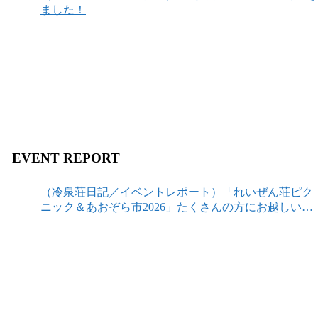
ました！
EVENT REPORT
（冷泉荘日記／イベントレポート）「れいぜん荘ピク
ニック＆あおぞら市2026」たくさんの方にお越しいた
だき、ありがとうございました！