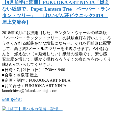
【9月前半に延期】FUKUOKA ART NINJA「燃え
ない紙袋で、Paper Lantern Tree ペーパー・ラン
タン・ツリー」 ［れいぜん荘ピクニック2019
屋上交流会］
2018年10月にお披露目した、ランタン・ウォールの革新版
「ペーパー・ランタン・ツリー」の試験点灯を行います。ろ
うそくが灯る紙袋をひな壇状にならべ、それを円錐形に配置
して、高さ約2メートルのツリーを出現させます。今回はな
んと、燃えない（＝延焼しない）紙袋の登場です。安心感、
安全度を増して、暖かく揺れるろうそくの炎たちをゆっくり
味わいにいらしてください。
■日時：7月21日（日）17:30〜19:00
■会場：冷泉荘 屋上
■企画・制作：FUKUOKA ART NINJA
■お問合せ：FUKUOKA ART NINJA
konnichiwa@fukuokaartninja.com
記事を読む