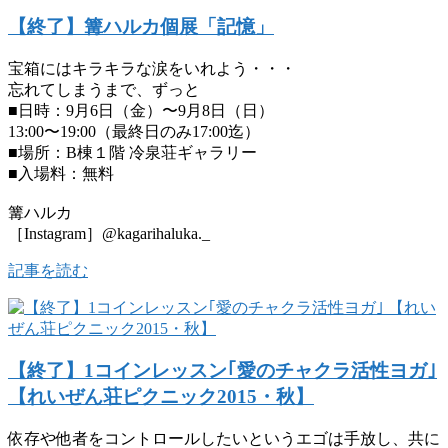
【終了】篝ハルカ個展「記憶」
宝箱にはキラキラな涙をいれよう・・・
忘れてしまうまで、ずっと
■日時：9月6日（金）〜9月8日（日）
13:00〜19:00（最終日のみ17:00迄）
■場所：B棟１階 冷泉荘ギャラリー
■入場料：無料
篝ハルカ
［Instagram］@kagarihaluka._
記事を読む
【終了】1コインレッスン｢愛のチャクラ活性ヨガ｣
【れいぜん荘ピクニック2015・秋】
依存や他者をコントロールしたいというエゴは手放し、共に