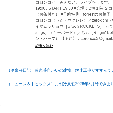
コロンコと、みんなと、ライブをします。 ■
19:00 / START 19:30 ■会場：B棟１
（お茶付き） ■予約特典：forrestのお
コロンコ（うた・ウクレレ）／zerokich
イマムラリョウ［SKA☆ROCKETS］（パ
sings］（キーボード）／ちぃ［RIngin' Bel
ン・ハープ） 【予約】：coronco.3@gmail.
記事を読む
（冷泉荘日記）冷泉荘向かいの建物、解体工事がすすんで
（ニュース＆トピックス）月刊冷泉荘2026年3月号できま