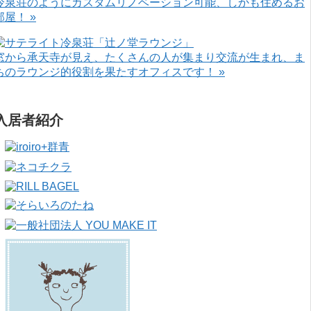
冷泉荘のようにカスタムリノベーション可能、しかも住めるお
部屋！ »
窓から承天寺が見え、たくさんの人が集まり交流が生まれ、ま
ちのラウンジ的役割を果たすオフィスです！ »
入居者紹介