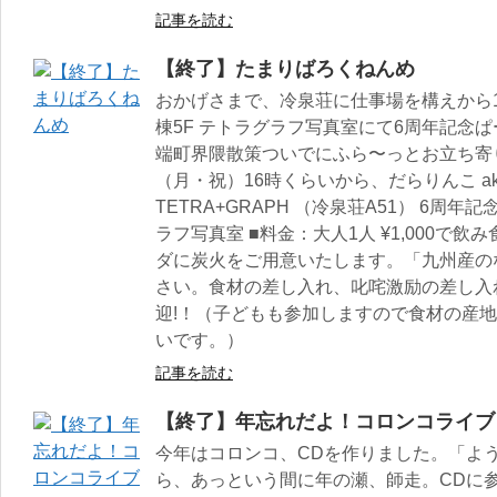
記事を読む
【終了】たまりばろくねんめ
おかげさまで、冷泉荘に仕事場を構えから1
棟5F テトラグラフ写真室にて6周年記念
端町界隈散策ついでにふら〜っとお立ち寄り
（月・祝）16時くらいから、だらりんこ akio
TETRA+GRAPH （冷泉荘A51） 6周年
ラフ写真室 ■料金：大人1人 ¥1,000で
ダに炭火をご用意いたします。「九州産の
さい。食材の差し入れ、叱咤激励の差し入
迎!！（子どもも参加しますので食材の産
いです。）
記事を読む
【終了】年忘れだよ！コロンコライブ
今年はコロンコ、CDを作りました。「よ
ら、あっという間に年の瀬、師走。CDに