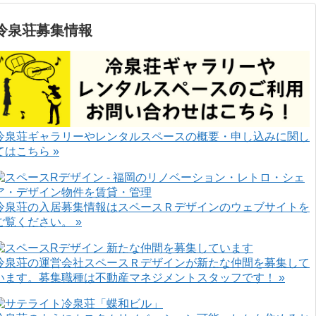
冷泉荘募集情報
冷泉荘ギャラリーやレンタルスペースの概要・申し込みに関し
てはこちら »
冷泉荘の入居募集情報はスペースＲデザインのウェブサイトを
ご覧ください。 »
冷泉荘の運営会社スペースＲデザインが新たな仲間を募集して
います。募集職種は不動産マネジメントスタッフです！ »