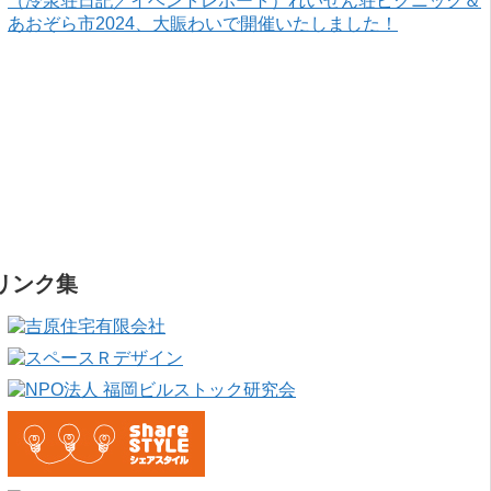
（冷泉荘日記／イベントレポート）れいぜん荘ピクニック＆
あおぞら市2024、大賑わいで開催いたしました！
リンク集