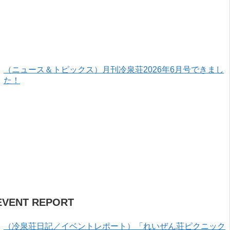
（ニュース＆トピックス）月刊冷泉荘2026年6月号できまし
た！
EVENT REPORT
（冷泉荘日記／イベントレポート）「れいぜん荘ピクニック