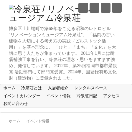
博多区上川端町で築68年をこえる昭和のレトロビル
”リノベーションミュージアム冷泉荘”。 「福岡の古い
建物を大切にする考え方の実践（ビルストック活
用）」を基本理念に、 「ひと」「まち」「文化」を大
切に思う人たちが集まっています。 2011年1月には耐
震補強工事を行い、冷泉荘の理念・思いをますます強
め、発信しています。 2012年、第25回福岡市都市景観
賞 活動部門にて部門賞受賞。2024年、国登録有形文化
財（建造物）に登録されました。
ホーム
冷泉荘とは
入居者紹介
レンタルスペース
イベントカレンダー
イベント情報
冷泉荘日記
アクセス
お問い合わせ
ホーム
イベント情報