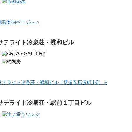
施設案内ページへ »
サテライト冷泉荘・蝶和ビル
サテライト冷泉荘・蝶和ビル（博多区店屋町4-8） »
サテライト冷泉荘・駅前１丁目ビル