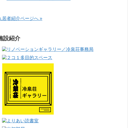
入居者紹介ページへ »
施設紹介