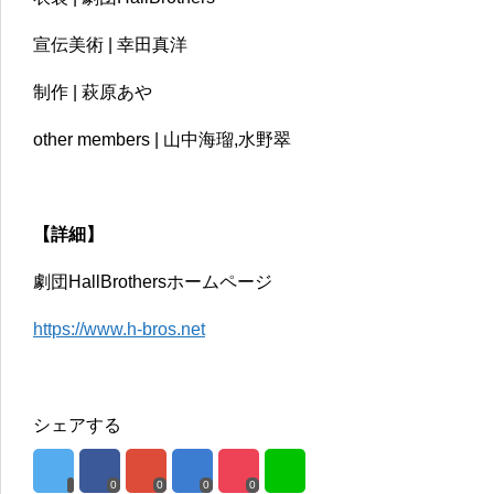
宣伝美術 | 幸田真洋
制作 | 萩原あや
other members | 山中海瑠,水野翠
【詳細】
劇団HallBrothersホームページ
https://www.h-bros.net
シェアする
0
0
0
0