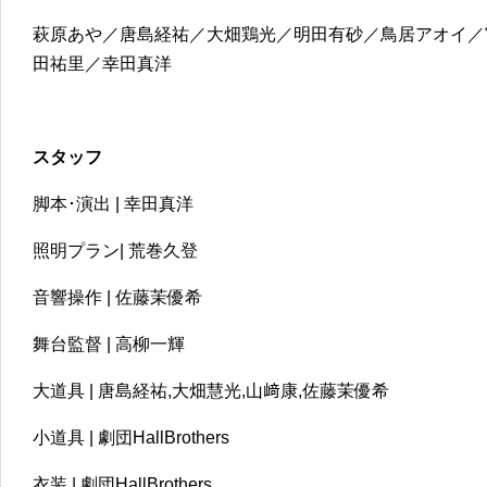
萩原あや／唐島経祐／大畑鶏光／明田有砂／鳥居アオイ／
田祐里／幸田真洋
スタッフ
脚本･演出 | 幸田真洋
照明プラン| 荒巻久登
音響操作 | 佐藤茉優希
舞台監督 | 高柳一輝
大道具 | 唐島経祐,大畑慧光,山﨑康,佐藤茉優希
小道具 | 劇団HallBrothers
衣装 | 劇団HallBrothers