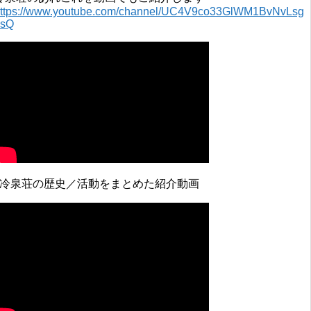
ttps://www.youtube.com/channel/UC4V9co33GlWM1BvNvLsg
0sQ
↓冷泉荘の歴史／活動をまとめた紹介動画