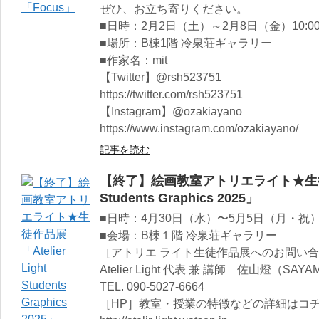
ぜひ、お立ち寄りください。
■日時：2月2日（土）～2月8日（金）10:00～
■場所：B棟1階 冷泉荘ギャラリー
■作家名：mit
【Twitter】@rsh523751
https://twitter.com/rsh523751
【Instagram】@ozakiayano
https://www.instagram.com/ozakiayano/
記事を読む
【終了】絵画教室アトリエライト★生徒作品展
Students Graphics 2025」
■日時：4月30日（水）〜5月5日（月・祝）11:
■会場：B棟１階 冷泉荘ギャラリー
［アトリエ ライト生徒作品展へのお問い
Atelier Light 代表 兼 講師 佐山燈（SAYA
TEL. 090-5027-6664
［HP］教室・授業の特徴などの詳細はコ