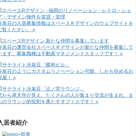
冷泉荘の入居募集情報はスペースＲデザインのウェブサイトを
ご覧ください。 »
冷泉荘の運営会社スペースＲデザインが新たな仲間を募集して
います。募集職種は不動産マネジメントスタッフです！ »
冷泉荘のようにカスタムリノベーション可能、しかも住めるお
部屋！ »
窓から承天寺が見え、たくさんの人が集まり交流が生まれ、ま
ちのラウンジ的役割を果たすオフィスです！ »
入居者紹介