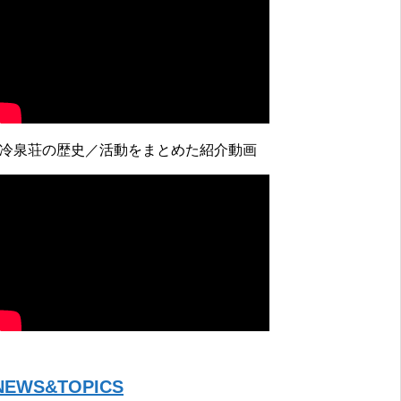
↓冷泉荘の歴史／活動をまとめた紹介動画
NEWS&TOPICS