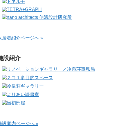
入居者紹介ページへ »
施設紹介
施設案内ページへ »