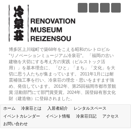
博多区上川端町で築68年をこえる昭和のレトロビル
”リノベーションミュージアム冷泉荘”。 「福岡の古い
建物を大切にする考え方の実践（ビルストック活
用）」を基本理念に、 「ひと」「まち」「文化」を大
切に思う人たちが集まっています。 2011年1月には耐
震補強工事を行い、冷泉荘の理念・思いをますます強
め、発信しています。 2012年、第25回福岡市都市景観
賞 活動部門にて部門賞受賞。2024年、国登録有形文化
財（建造物）に登録されました。
ホーム
冷泉荘とは
入居者紹介
レンタルスペース
イベントカレンダー
イベント情報
冷泉荘日記
アクセス
お問い合わせ