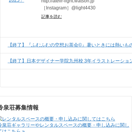
http://atelir-light.watson.jp
［Instagram］@light4430
記事を読む
【終了】『ふむふむの空想お茶会©』暑いときには熱いも
【終了】日本デザイナー学院九州校 3年イラストレーション科
冷泉荘募集情報
冷泉荘ギャラリーやレンタルスペースの概要・申し込みに関し
てはこちら »