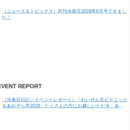
（ニュース＆トピックス）月刊冷泉荘2026年6月号できまし
た！
EVENT REPORT
（冷泉荘日記／イベントレポート）「れいぜん荘ピクニック
＆あおぞら市2026」たくさんの方にお越しいただき、あり
がとうございました！