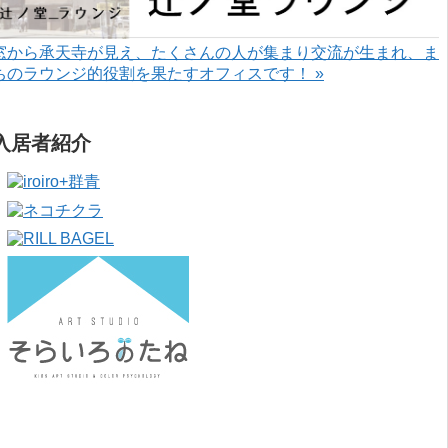
窓から承天寺が見え、たくさんの人が集まり交流が生まれ、ま
ちのラウンジ的役割を果たすオフィスです！ »
入居者紹介