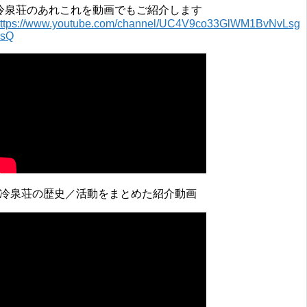
冷泉荘のあれこれを動画でもご紹介します
ttps://www.youtube.com/channel/UC4V9co33GlWM1BvNvLsg
0sQ
↓冷泉荘の歴史／活動をまとめた紹介動画