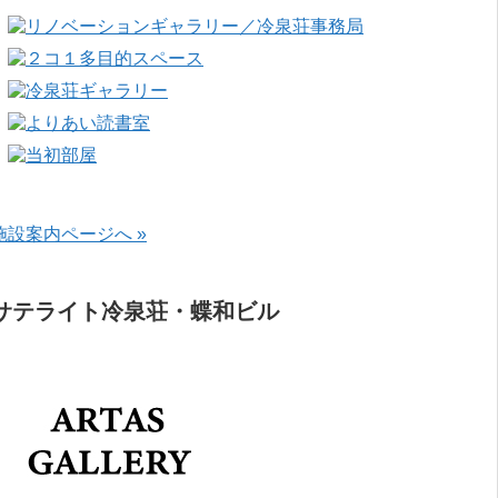
施設案内ページへ »
サテライト冷泉荘・蝶和ビル