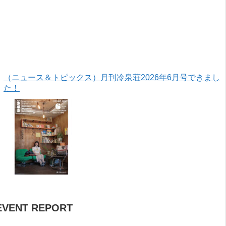
（ニュース＆トピックス）月刊冷泉荘2026年6月号できまし
た！
EVENT REPORT