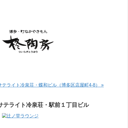
サテライト冷泉荘・蝶和ビル（博多区店屋町4-8） »
サテライト冷泉荘・駅前１丁目ビル