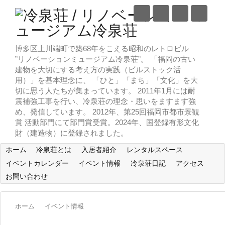
博多区上川端町で築68年をこえる昭和のレトロビル
”リノベーションミュージアム冷泉荘”。 「福岡の古い
建物を大切にする考え方の実践（ビルストック活
用）」を基本理念に、 「ひと」「まち」「文化」を大
切に思う人たちが集まっています。 2011年1月には耐
震補強工事を行い、冷泉荘の理念・思いをますます強
め、発信しています。 2012年、第25回福岡市都市景観
賞 活動部門にて部門賞受賞。2024年、国登録有形文化
財（建造物）に登録されました。
ホーム
冷泉荘とは
入居者紹介
レンタルスペース
イベントカレンダー
イベント情報
冷泉荘日記
アクセス
お問い合わせ
ホーム
イベント情報