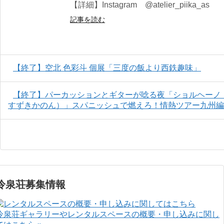
【詳細】Instagram @atelier_piika_as
記事を読む
【終了】空北 色彩斗 個展「三度の飯より西鉄趣味」
【終了】パーカッションとギターが唸る夜「ショルヘーノ・
すずきかのん）」スパニッシュで燃えろ！情熱ツアー九州編
冷泉荘募集情報
冷泉荘ギャラリーやレンタルスペースの概要・申し込みに関し