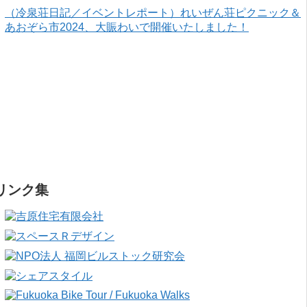
（冷泉荘日記／イベントレポート）れいぜん荘ピクニック＆
あおぞら市2024、大賑わいで開催いたしました！
リンク集