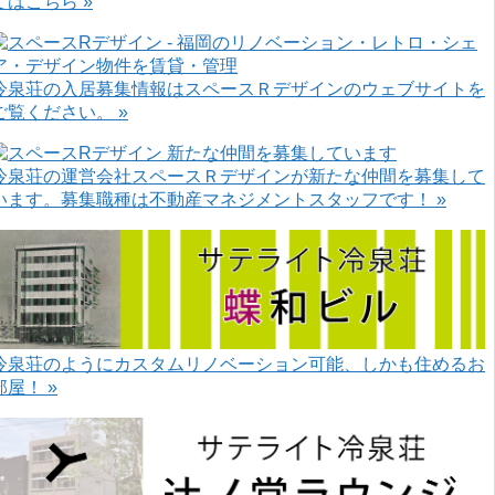
てはこちら »
冷泉荘の入居募集情報はスペースＲデザインのウェブサイトを
ご覧ください。 »
冷泉荘の運営会社スペースＲデザインが新たな仲間を募集して
います。募集職種は不動産マネジメントスタッフです！ »
冷泉荘のようにカスタムリノベーション可能、しかも住めるお
部屋！ »