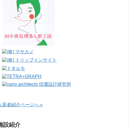
入居者紹介ページへ »
施設紹介