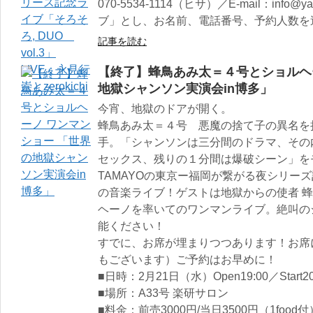
070-5534-1114（ヒサ）／E-mail：info@ya
ブ」とし、お名前、電話番号、予約人数を
記事を読む
【終了】蜂鳥あみ太＝４号とショルヘ
地獄シャンソン実演会in博多」
今宵、地獄のドアが開く。
蜂鳥あみ太＝４号 悪魔の捨て子の異名を
手。「シャンソンは三分間のドラマ、その
セックス、残りの１分間は爆破シーン」を
TAMAYOの東京ー福岡が繋がる夜シリー
の音楽ライブ！ゲストは地獄からの使者 蜂鳥
ヘーノを率いてのワンマンライブ。絶叫の
能ください！
すでに、お席が埋まりつつあります！お席
もございます）ご予約はお早めに！
■日時：2月21日（水）Open19:00／Start20
■場所：A33号 楽研サロン
■料金：前売3000円/当日3500円（1food