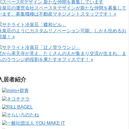
冷泉荘の運営会社スペースＲデザインが新たな仲間を募集して
います。募集職種は不動産マネジメントスタッフです！ »
冷泉荘のようにカスタムリノベーション可能、しかも住めるお
部屋！ »
窓から承天寺が見え、たくさんの人が集まり交流が生まれ、ま
ちのラウンジ的役割を果たすオフィスです！ »
入居者紹介