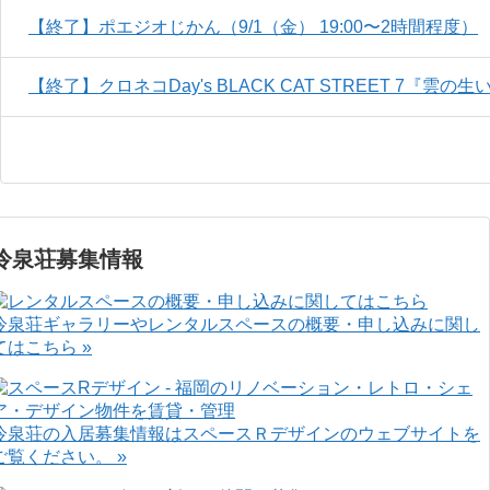
【終了】ポエジオじかん（9/1（金） 19:00〜2時間程度）
【終了】クロネコDay's BLACK CAT STREET 7『雲の
冷泉荘募集情報
冷泉荘ギャラリーやレンタルスペースの概要・申し込みに関し
てはこちら »
冷泉荘の入居募集情報はスペースＲデザインのウェブサイトを
ご覧ください。 »