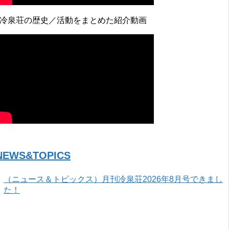
↓冷泉荘の歴史／活動をまとめた紹介動画
NEWS&TOPICS
（ニュース＆トピックス）月刊冷泉荘2026年8月号できまし
た！