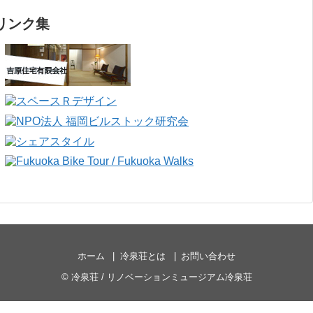
リンク集
ホーム
冷泉荘とは
お問い合わせ
©
冷泉荘 / リノベーションミュージアム冷泉荘