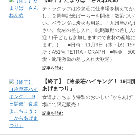
【終了】たまりば さんねんめ
テトラグラフは冷泉荘に仕事場を構えてから
し、２周年記念ぱーちーを開催！散策つい
い。ベランダに炭火も用意。「九州産のな
さい。食材の差し入れ、叱咤激励の差し入
迎！(子どもも参加しますので食材の産地
ます。) ■日時：11月3日（木・祝）1
所：A51号 TETRA + GRAPH ■料金
愛・叱咤激励の差し入れ大歓迎）
記事を読む
【終了】［冷泉荘ハイキング！ 19日
あげまつり」
食道よこちょう特製のおいしい ”からあげ”
場にて限定販売！
記事を読む