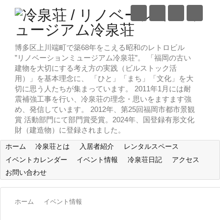
博多区上川端町で築68年をこえる昭和のレトロビル
”リノベーションミュージアム冷泉荘”。 「福岡の古い
建物を大切にする考え方の実践（ビルストック活
用）」を基本理念に、 「ひと」「まち」「文化」を大
切に思う人たちが集まっています。 2011年1月には耐
震補強工事を行い、冷泉荘の理念・思いをますます強
め、発信しています。 2012年、第25回福岡市都市景観
賞 活動部門にて部門賞受賞。2024年、国登録有形文化
財（建造物）に登録されました。
ホーム
冷泉荘とは
入居者紹介
レンタルスペース
イベントカレンダー
イベント情報
冷泉荘日記
アクセス
お問い合わせ
ホーム
イベント情報