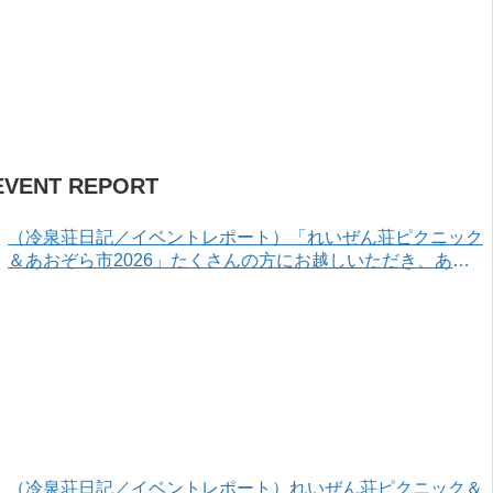
EVENT REPORT
（冷泉荘日記／イベントレポート）「れいぜん荘ピクニック
＆あおぞら市2026」たくさんの方にお越しいただき、あり
がとうございました！
（冷泉荘日記／イベントレポート）れいぜん荘ピクニック＆