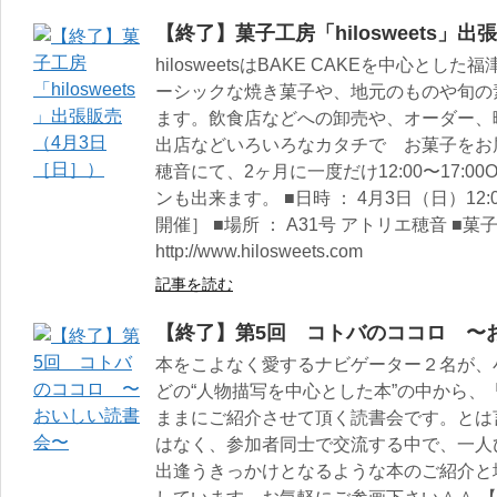
【終了】菓子工房「hilosweets」
hilosweetsはBAKE CAKEを中心
ーシックな焼き菓子や、地元のものや旬の
ます。飲食店などへの卸売や、オーダー、
出店などいろいろなカタチで お菓子をお
穂音にて、2ヶ月に一度だけ12:00〜17:00
ンも出来ます。 ■日時 ： 4月3日（日）12
開催］ ■場所 ： A31号 アトリエ穂音 ■菓子工房
http://www.hilosweets.com
記事を読む
【終了】第5回 コトバのココロ 〜
本をこよなく愛するナビゲーター２名が、
どの“人物描写を中心とした本”の中から、
ままにご紹介させて頂く読書会です。とは
はなく、参加者同士で交流する中で、一人
出逢うきっかけとなるような本のご紹介と