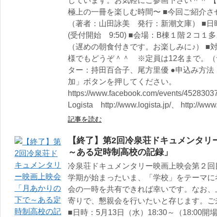
しています。お気軽にご参画下さい＾＾ 【
極上の一冊を楽しむ時間〜 ■今回ご紹介
（著者：山田詠美 発行：新潮文庫） ■日時：
(受付開始 9:50) ■会場：B棟１階２コ１
（遅めの朝食付きです。お楽しみに♪） ■
様でもどうぞ＾＾ ※定員は12名まで。（
ター：持田百合子、尾方里優 ●申込み方法：
加」ボタンを押してください。
https://www.facebook.com/events/4528
Logista http://www.logista.jp/、 http://ww
記事を読む
【終了】第2回冷泉荘ドキュメンタリ
～ある定時制高校の記録」
冷泉荘ドキュメンタリー映画上映会第２回
学期が始まったいま、「学校」をテーマに
会の一時を共有できれば幸いです。なお、上映
寄りで、懇親会を行いたいと存じます。ご
■日時：5月13日（水）18:30～（18:0