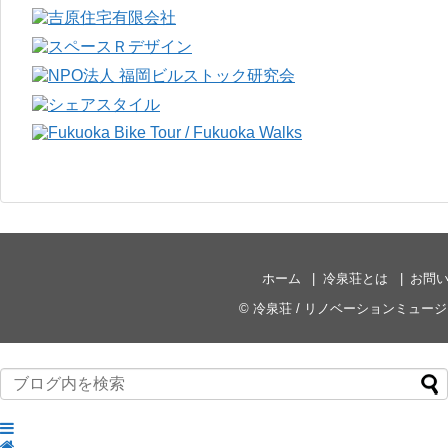
ホーム
冷泉荘とは
お問
©
冷泉荘 / リノベーションミュー