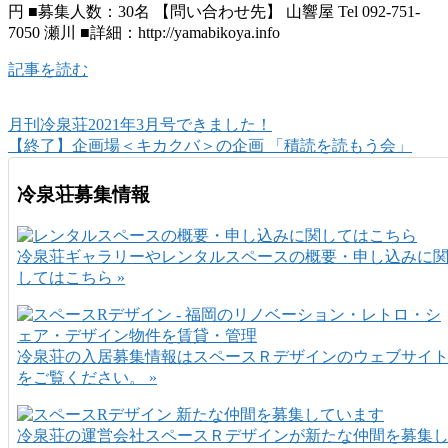
円 ■募集人数：30名 【問い合わせ先】 山響屋 Tel 092-751-
7050 瀬川 ■詳細：http://yamabikoya.info
記事を読む
月刊冷泉荘2021年3月号できました！
【終了】企画場＜キカクバ＞の企画 「積読を読もう会」
冷泉荘募集情報
冷泉荘ギャラリーやレンタルスペースの概要・申し込みに
してはこちら »
冷泉荘の入居募集情報はスペースＲデザインのウェブサイ
をご覧ください。 »
冷泉荘の運営会社スペースＲデザインが新たな仲間を募集