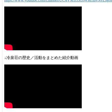
https://www.youtube.com/channel/UC4V9co33GlWM1BvNvLsg0
↓冷泉荘の歴史／活動をまとめた紹介動画