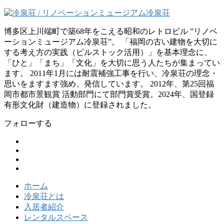
博多区上川端町で築68年をこえる昭和のレトロビル ”リノベ
ーションミュージアム冷泉荘”。 「福岡の古い建物を大切に
する考え方の実践（ビルストック活用）」を基本理念に、
「ひと」「まち」「文化」を大切に思う人たちが集まってい
ます。 2011年1月には耐震補強工事を行い、冷泉荘の理念・
思いをますます強め、発信しています。 2012年、第25回福
岡市都市景観賞 活動部門にて部門賞受賞。2024年、国登録
有形文化財（建造物）に登録されました。
フォローする
ホーム
冷泉荘とは
入居者紹介
レンタルスペース