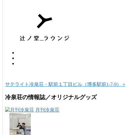
サテライト冷泉荘・駅前１丁目ビル（博多駅前1-7-9） »
冷泉荘の情報誌／オリジナルグッズ
月刊冷泉荘