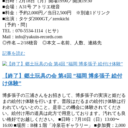
■日時：2月18日（月）開場19:00／開演19:30
■会場：A31号 アトリエ穂音
■料金：予約2,000円／当日2,500円 ※別途1ドリンク
■出演：タケダ2000GT／zerokichi
［予約・問］
TEL：070-5534-1114（ヒサ）
Mail：info@yakuin-records.com
◎件名→2/18穂音 ◎本文→名前、人数、連絡先
記事を読む
【終了】郷土玩具の会 第4回 ”福岡 博多張子 絵付
け体験”
博多張子の三浦さんをお招きして、博多張子の実演と姫だる
まの絵付け体験を行います。普段はだるまの絵付け体験は行
われていないとのこと。是非この機会に体験されてくださ
い。絵付け用の道具は此方で用意しております。汚れても良
い格好でお越しください。 ■日時：7月10日（日）13:00〜
16:00 ■場所：B棟１階「冷泉荘ギャラリー」 ■参加費：2,000