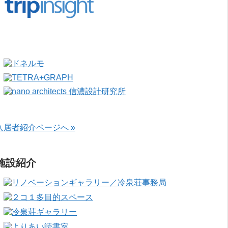
入居者紹介ページへ »
施設紹介