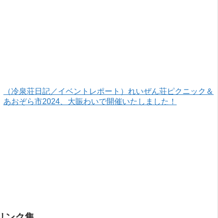
ざいました！
（冷泉荘日記／イベントレポート）れいぜん荘ピクニック＆
あおぞら市2024、大賑わいで開催いたしました！
リンク集