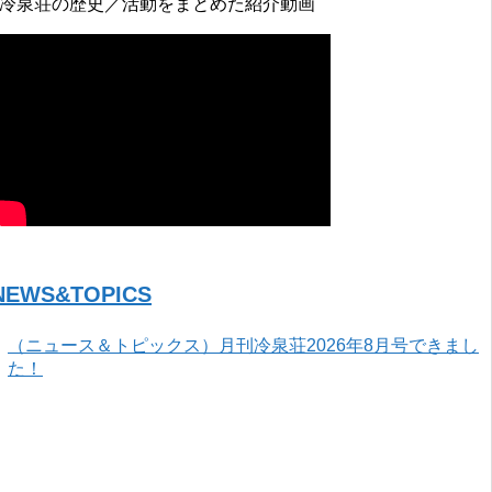
↓冷泉荘の歴史／活動をまとめた紹介動画
NEWS&TOPICS
（ニュース＆トピックス）月刊冷泉荘2026年8月号できまし
た！