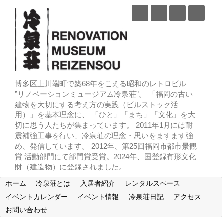
博多区上川端町で築68年をこえる昭和のレトロビル
”リノベーションミュージアム冷泉荘”。 「福岡の古い
建物を大切にする考え方の実践（ビルストック活
用）」を基本理念に、 「ひと」「まち」「文化」を大
切に思う人たちが集まっています。 2011年1月には耐
震補強工事を行い、冷泉荘の理念・思いをますます強
め、発信しています。 2012年、第25回福岡市都市景観
賞 活動部門にて部門賞受賞。2024年、国登録有形文化
財（建造物）に登録されました。
ホーム
冷泉荘とは
入居者紹介
レンタルスペース
イベントカレンダー
イベント情報
冷泉荘日記
アクセス
お問い合わせ