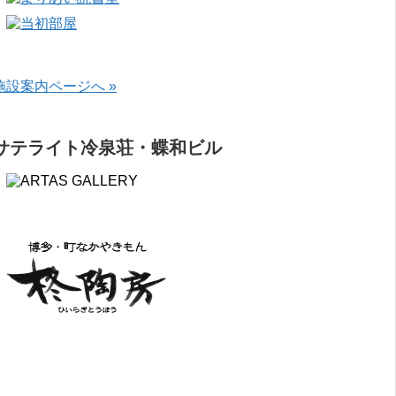
施設案内ページへ »
サテライト冷泉荘・蝶和ビル