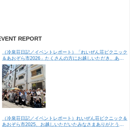
EVENT REPORT
（冷泉荘日記／イベントレポート）「れいぜん荘ピクニック
＆あおぞら市2026」たくさんの方にお越しいただき、あり
がとうございました！
（冷泉荘日記／イベントレポート）れいぜん荘ピクニック＆
あおぞら市2025、お越しいただいたみなさまありがとうご