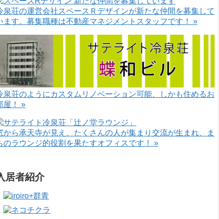
冷泉荘の運営会社スペースＲデザインが新たな仲間を募集して
います。募集職種は不動産マネジメントスタッフです！ »
冷泉荘のようにカスタムリノベーション可能、しかも住めるお
部屋！ »
窓から承天寺が見え、たくさんの人が集まり交流が生まれ、ま
ちのラウンジ的役割を果たすオフィスです！ »
入居者紹介