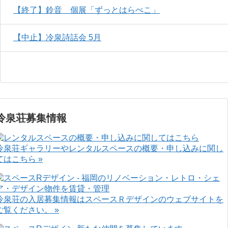
【終了】鈴音 個展「ずっとはらぺこ」
【中止】冷泉詩話会 5月
冷泉荘募集情報
冷泉荘ギャラリーやレンタルスペースの概要・申し込みに関し
てはこちら »
冷泉荘の入居募集情報はスペースＲデザインのウェブサイトを
ご覧ください。 »