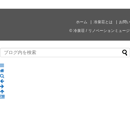
ホーム
冷泉荘とは
お問
©
冷泉荘 / リノベーションミュー