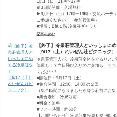
10日（日）11時〜17時
※3日間開催・入場無料
▶9月9日（土）17時〜19時：交流パー
ご参加ください！（参加費無料）
■場所：B棟１階 冷泉荘ギャラリー
記事を読む
【終了】冷泉荘管理人といっしょに
［9/17（土）れいぜん荘ピクニック］
冷泉荘管理人が、冷泉荘全体をぐるりとご
部屋も！？当日飛び入りのご参加も、もち
ください！
■開催日：9月17日（土）
■集合時間：12:00、14:00 の２回
（集合時間になりましたら冷泉荘前にお集
■集合場所：冷泉荘前
■料金：無料
■ツアー時間：約60分
【お問い合わせ】冷泉荘事務局 092-985-45