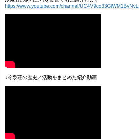
https://www.youtube.com/channel/UC4V9co33GlWM1BvNv
↓冷泉荘の歴史／活動をまとめた紹介動画