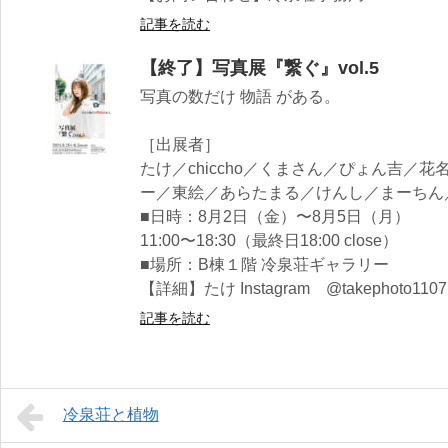
記事を読む
【終了】写真展『繋ぐ』vol.5
写真の数だけ 物語 がある。
［出展者］
たけ／chiccho／くまさん／ぴょん吉／
ー／東絵／あらたまる／けんし／まーちん
■日時：8月2日（金）〜8月5日（月）
11:00〜18:30（最終日18:00 close）
■場所：B棟１階 冷泉荘ギャラリー
【詳細】たけ Instagram @takephoto1107
記事を読む
冷泉荘と植物