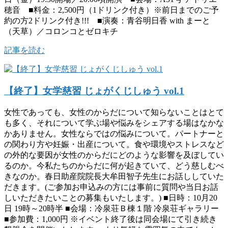
穂音 ■料金：2,500円（1ドリンク付き）※前日までのご予
約の方2ドリンク付き!!! ■演奏：青谷明日香 with まーと
（天草）／コロンコとゼロキチ
記事を読む
【終了】女学慈習 じょがくじしゅう vol.1
女性であっても、女性のからだについて知らないことはとて
も多く、それについて学ぶ場や悩みをシェアする場はなかな
かありません。女性ならではの悩みについて。パートナーと
の関わり方や妊娠・出産について。食や環境やストレスなど
の外的な要因が女性のからだにどのような影響を及ぼしてい
るのか。今私たちのからだに何が起きていて、どう慈しむべ
きなのか。春日助産院院長大牟田智子先生にお話ししていた
だきます。(ご参加お申込みの方には事前に質問や当日お話
しいただきたいことの募集もいたします。) ■日時：10月20
日 19時～20時半 ■会場：冷泉荘Ｂ棟１階 冷泉荘ギャラリー
■参加費：1,000円 ※イベント終了後は同会場にて引き続き