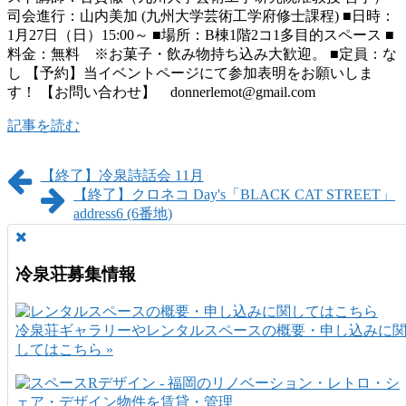
司会進行：山内美加 (九州大学芸術工学府修士課程) ■日時：
1月27日（日）15:00～ ■場所：B棟1階2コ1多目的スペース ■
料金：無料 ※お菓子・飲み物持ち込み大歓迎。 ■定員：な
し 【予約】当イベントページにて参加表明をお願いしま
す！ 【お問い合わせ】 donnerlemot@gmail.com
記事を読む
【終了】冷泉詩話会 11月
【終了】クロネコ Day's「BLACK CAT STREET」
address6 (6番地)
冷泉荘募集情報
冷泉荘ギャラリーやレンタルスペースの概要・申し込みに
してはこちら »