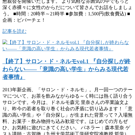
懇親会を開催いたします。 より気軽な雰囲気の中でもっと
深く赤裸々に女性のからだについて皆さんでお話をしましょ
う。 ■時間：20時半～21時半 ■参加費：1,500円(飲食費込) ■
企画：ビバーチェ！
記事を読む
【終了】サロン・ド・ネルモvol.1 『自分探しが終
わらない――「意識の高い学生」からみる現代若
者事情』
2013年新企画、「サロン・ド・ネルモ」。月一回一つのテー
マについて、お茶を飲みながらゆる～く時には熱く語り合う
サロンです。今月は、ドネルモ森元 里奈さんの卒業論文よ
り、昨今の若者を取り巻く社会の矛盾に切り込みます！「意
識の高い学生」や「自分探し」が生まれた背景って？入場無
料、お菓子・飲み物持ち込み歓迎です。はじめての方もぜ
ひ、お気軽に遊びにきてください。 パネラー：森本里奈 ゲ
スト講師：古賀徹（九州大学芸術工学研究院准教授 哲学）