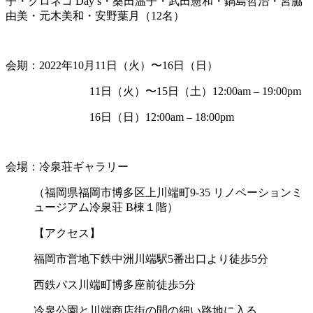
子・クロネコ Day’s・桑田温子・武田憲和・鍋島哲治・宮脇
由美・元木美和・安野葉月（12名）
会期：2022年10月11日（火）〜16日（日）
11日（火）〜15日（土）12:00am – 19:00pm
16日（日）12:00am – 18:00pm
会場：冷泉荘ギャラリー
（福岡県福岡市博多区上川端町9-35 リノベーションミ
ュージアム冷泉荘 B棟１階）
【アクセス】
福岡市営地下鉄中洲川端駅5番出口より徒歩5分
西鉄バス川端町博多座前徒歩5分
冷泉公園と川端商店街の間の細い路地に入る