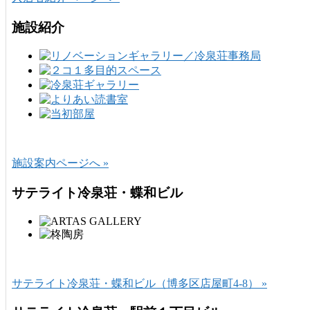
施設紹介
施設案内ページへ »
サテライト冷泉荘・蝶和ビル
サテライト冷泉荘・蝶和ビル（博多区店屋町4-8） »