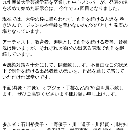
九州産業大学芸術学部を卒業した中心メンバーが、発表の場
を求めて始めた展示会は、 今年で 25 回目となりました。
現在では、大学の枠に捕らわれず、創作を続ける人達を 巻
き込んで、ジャンルや年齢を問わないのびのびとした発表の
場となっています。
アーティスト、教育者、趣味として創作を続ける者等、皆状
況は違いますが、それぞれ が自分の出来る表現で創作を継
続しています。
今感染対策を十分にして、開催致します。不自由なこの状況
下で制作を続ける出品者達 の想いを、作品を通じて感じて
いただければ幸いです。
平面(具象・抽象)、オブジェ・手芸など約 30 点を展示致し
ます。 ぜひご高覧くださいます様お願い申し上げます。
参加者：石川裕美子・上野優子・川上道子・川部賢・川村知