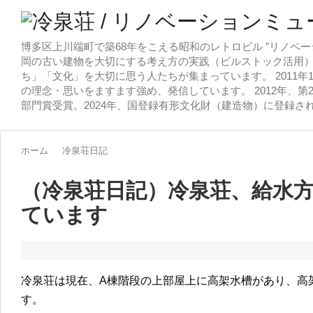
博多区上川端町で築68年をこえる昭和のレトロビル ”リノベー
岡の古い建物を大切にする考え方の実践（ビルストック活用）
ち」「文化」を大切に思う人たちが集まっています。 2011
の理念・思いをますます強め、発信しています。 2012年、第
部門賞受賞。2024年、国登録有形文化財（建造物）に登録さ
ホーム
冷泉荘日記
（冷泉荘日記）冷泉荘、給水
ています
冷泉荘は現在、A棟階段の上部屋上に高架水槽があり、高
す。