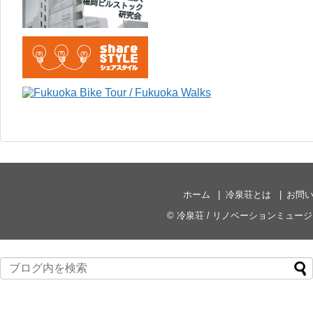
ホーム
冷泉荘とは
お問
©
冷泉荘 / リノベーションミュー