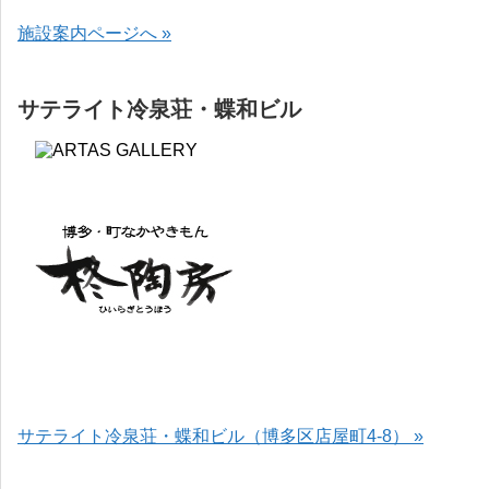
施設案内ページへ »
サテライト冷泉荘・蝶和ビル
サテライト冷泉荘・蝶和ビル（博多区店屋町4-8） »