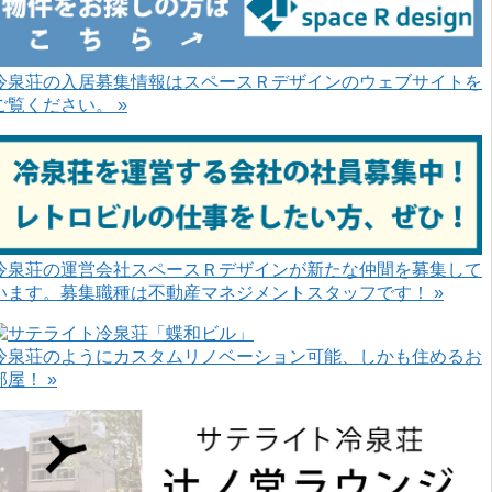
冷泉荘の入居募集情報はスペースＲデザインのウェブサイトを
ご覧ください。 »
冷泉荘の運営会社スペースＲデザインが新たな仲間を募集して
います。募集職種は不動産マネジメントスタッフです！ »
冷泉荘のようにカスタムリノベーション可能、しかも住めるお
部屋！ »