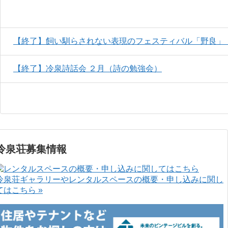
【終了】飼い馴らされない表現のフェスティバル「野良」
【終了】冷泉詩話会 ２月（詩の勉強会）
冷泉荘募集情報
冷泉荘ギャラリーやレンタルスペースの概要・申し込みに関し
てはこちら »