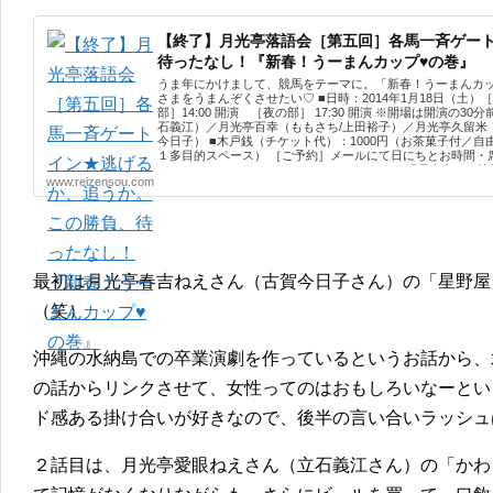
【終了】月光亭落語会［第五回］各馬一斉ゲー
待ったなし！『新春！うーまんカップ♥の巻』
うま年にかけまして、競馬をテーマに。「新春！うーまんカ
さまをうまんぞくさせたい♡ ■日時：2014年1月18日（土）［夜の
部］14:00 開演 ［夜の部］ 17:30 開演 ※開場は開演の
石義江）／月光亭百幸（ももさち/上田裕子）／月光亭久留米
今日子） ■木戸銭（チケット代）：1000円（お茶菓子付／自由
１多目的スペース） ［ご予約］メールにて日にちとお時間・
gekkoutei_2010@yahoo.co.jp ＊facebookで
www.reizensou.com
http://www.facebook.com/gekkoutei
最初は月光亭春吉ねえさん（古賀今日子さん）の「星野屋
（笑）
沖縄の水納島での卒業演劇を作っているというお話から、
の話からリンクさせて、女性ってのはおもしろいなーとい
ド感ある掛け合いが好きなので、後半の言い合いラッシュ
２話目は、月光亭愛眼ねえさん（立石義江さん）の「かわ