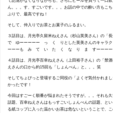
て記憶がなくなりながらも、さらにビールを買って一口飲
ん。。。す、すごいです。。。お話の中での酔い方もこち
ぷりで、最高ですね！
そして、仲入りでお茶とお菓子のふるまい。
３話目は、月光亭久留米ねえさん（杉山英美さん）の「
で ゆーーーーー っ く りとした英美さんのキャラク
ーーーも み て い た く な り ま すーーーー
４話目は、月光亭百幸ねえさん（上田裕子さん）の「禁酒
えさんの口から約15回も「しょんべん」と。。。笑
そしてちょびっと登場するご同役の「よくぞ気付かれまし
かったです！
今回はすごーく順番が悩まれたそうですが。。。それも久
話題、百幸ねえさんはもっすごいしょんべんの話題、とい
る紙コップに入った温かいお茶は危ないということで、こ