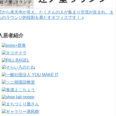
窓から承天寺が見え、たくさんの人が集まり交流が生まれ、ま
ちのラウンジ的役割を果たすオフィスです！ »
入居者紹介