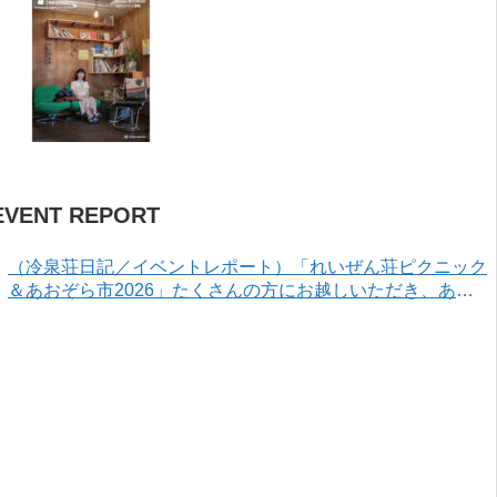
EVENT REPORT
（冷泉荘日記／イベントレポート）「れいぜん荘ピクニック
＆あおぞら市2026」たくさんの方にお越しいただき、あり
がとうございました！