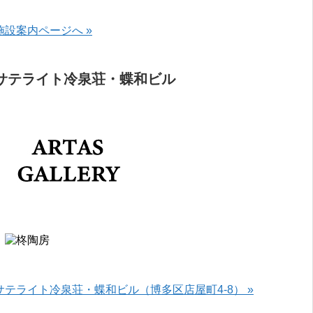
施設案内ページへ »
サテライト冷泉荘・蝶和ビル
サテライト冷泉荘・蝶和ビル（博多区店屋町4-8） »