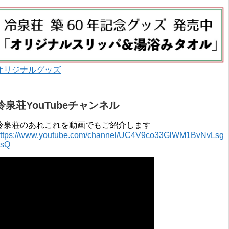
オリジナルグッズ
冷泉荘YouTubeチャンネル
冷泉荘のあれこれを動画でもご紹介します
ttps://www.youtube.com/channel/UC4V9co33GlWM1BvNvLsg
0sQ