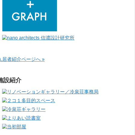
入居者紹介ページへ »
施設紹介