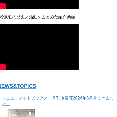
↓冷泉荘の歴史／活動をまとめた紹介動画
NEWS&TOPICS
（ニュース＆トピックス）月刊冷泉荘2026年8月号できまし
た！