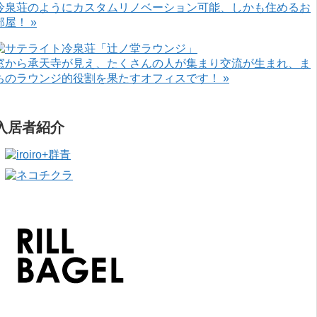
冷泉荘のようにカスタムリノベーション可能、しかも住めるお
部屋！ »
窓から承天寺が見え、たくさんの人が集まり交流が生まれ、ま
ちのラウンジ的役割を果たすオフィスです！ »
入居者紹介