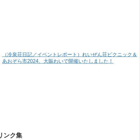
（冷泉荘日記／イベントレポート）れいぜん荘ピクニック＆
あおぞら市2024、大賑わいで開催いたしました！
リンク集