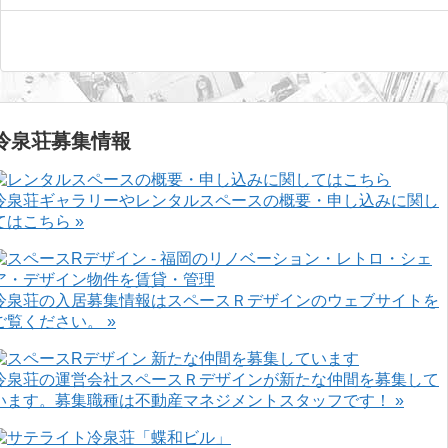
冷泉荘募集情報
冷泉荘ギャラリーやレンタルスペースの概要・申し込みに関し
てはこちら »
冷泉荘の入居募集情報はスペースＲデザインのウェブサイトを
ご覧ください。 »
冷泉荘の運営会社スペースＲデザインが新たな仲間を募集して
います。募集職種は不動産マネジメントスタッフです！ »