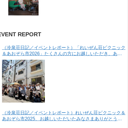
EVENT REPORT
（冷泉荘日記／イベントレポート）「れいぜん荘ピクニック
＆あおぞら市2026」たくさんの方にお越しいただき、あり
がとうございました！
（冷泉荘日記／イベントレポート）れいぜん荘ピクニック＆
あおぞら市2025、お越しいただいたみなさまありがとうご
ざいました！