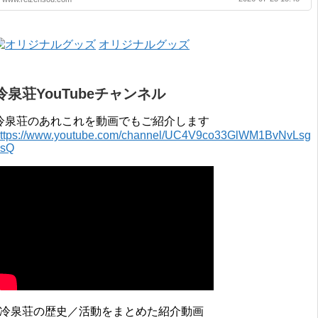
2019年 3月 2017年 4月 〜 2018年 3月 2016年 4月 〜 2017年 3月
2015年 4月 〜 2016年 3月 2014年 4月 〜 2015年 3月 2013...
オリジナルグッズ
冷泉荘YouTubeチャンネル
冷泉荘のあれこれを動画でもご紹介します
ttps://www.youtube.com/channel/UC4V9co33GlWM1BvNvLsg
0sQ
↓冷泉荘の歴史／活動をまとめた紹介動画