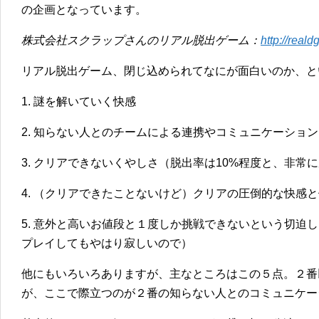
の企画となっています。
株式会社スクラップさんのリアル脱出ゲーム：
http://real
リアル脱出ゲーム、閉じ込められてなにが面白いのか、と
1. 謎を解いていく快感
2. 知らない人とのチームによる連携やコミュニケーション
3. クリアできないくやしさ（脱出率は10%程度と、非
4. （クリアできたことないけど）クリアの圧倒的な快感
5. 意外と高いお値段と１度しか挑戦できないという切迫
プレイしてもやはり寂しいので）
他にもいろいろありますが、主なところはこの５点。２番
が、ここで際立つのが２番の知らない人とのコミュニケー