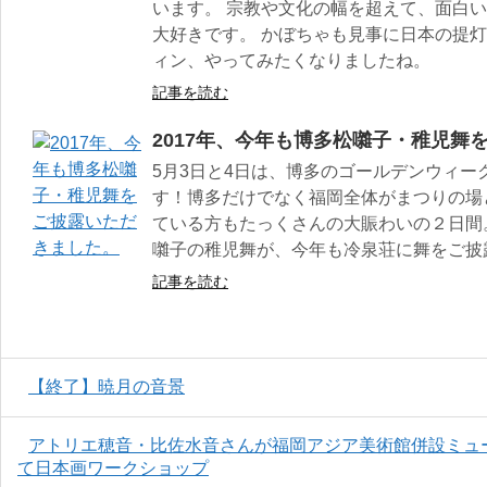
います。 宗教や文化の幅を超えて、面白
大好きです。 かぼちゃも見事に日本の提灯
ィン、やってみたくなりましたね。
記事を読む
2017年、今年も博多松囃子・稚児舞
5月3日と4日は、博多のゴールデンウィー
す！博多だけでなく福岡全体がまつりの場
ている方もたっくさんの大賑わいの２日間
囃子の稚児舞が、今年も冷泉荘に舞をご披
記事を読む
【終了】暁月の音景
アトリエ穂音・比佐水音さんが福岡アジア美術館併設ミュージアム
て日本画ワークショップ