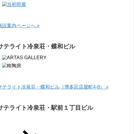
施設案内ページへ »
サテライト冷泉荘・蝶和ビル
サテライト冷泉荘・蝶和ビル（博多区店屋町4-8） »
サテライト冷泉荘・駅前１丁目ビル