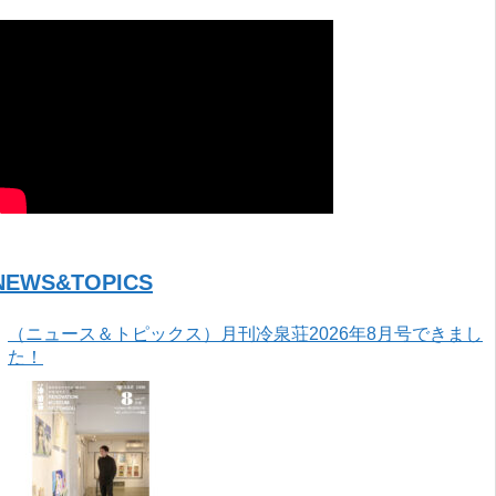
NEWS&TOPICS
（ニュース＆トピックス）月刊冷泉荘2026年8月号できまし
た！