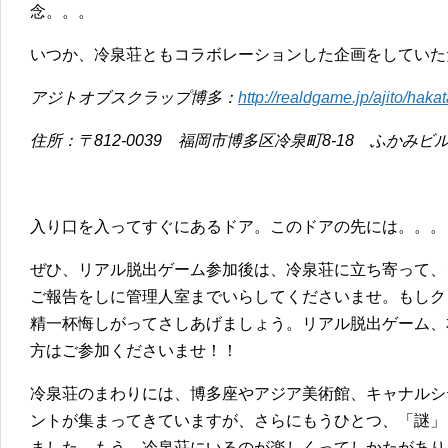
念。。。
いつか、冷泉荘ともコラボレーションした企画をしていた
アジトオブスクラップ博多：
http://realdgame.jp/ajito/hakat
住所：〒812-0039 福岡市博多区冷泉町8-18 ふかみビ
入り口を入ってすぐにあるドア。このドアの先には。。。
ぜひ、リアル脱出ゲーム参加後は、冷泉荘に立ち寄って、
ご報告をしに管理人室までいらしてくださいませ。もしク
精一杯悔しがってさしあげましょう。リアル脱出ゲーム、
方はご参加くださいませ！！
冷泉荘のまわりには、博多座やアジア美術館、キャナルシ
ントが集まってきていますが、さらにもうひとつ、「謎」
ました。もう、冷泉荘にいるのが楽しくってしかたがあり