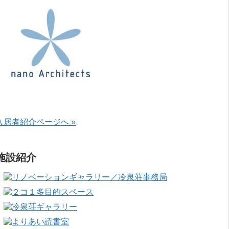
入居者紹介ページへ »
施設紹介