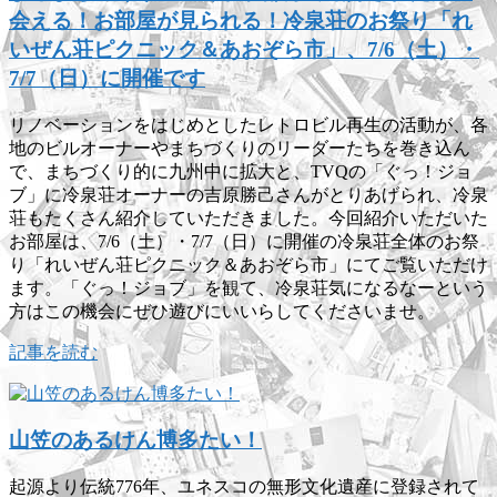
会える！お部屋が見られる！冷泉荘のお祭り「れ
いぜん荘ピクニック＆あおぞら市」、7/6（土）・
7/7（日）に開催です
リノベーションをはじめとしたレトロビル再生の活動が、各
地のビルオーナーやまちづくりのリーダーたちを巻き込ん
で、まちづくり的に九州中に拡大と、TVQの「ぐっ！ジョ
ブ」に冷泉荘オーナーの吉原勝己さんがとりあげられ、冷泉
荘もたくさん紹介していただきました。今回紹介いただいた
お部屋は、7/6（土）・7/7（日）に開催の冷泉荘全体のお祭
り「れいぜん荘ピクニック＆あおぞら市」にてご覧いただけ
ます。「ぐっ！ジョブ」を観て、冷泉荘気になるなーという
方はこの機会にぜひ遊びにいいらしてくださいませ。
記事を読む
山笠のあるけん博多たい！
起源より伝統776年、ユネスコの無形文化遺産に登録されて