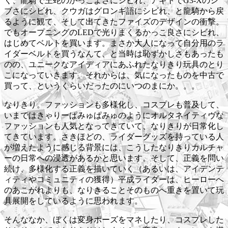
く、龍騎で王蛇のかっこよさにシビれ、アギトでG3-Xのシ
ブさにシビれ、クウガはグロンギ語にシビれ、と龍騎から戻
るように観て、そして出てきたファイズのデザインの衝撃。
でもオープニングのLEDで光りまくるかっこ良さにシビれ、
はじめてベルトを買います。まさか大人になって自分用のラ
イダーベルトを買うなんて、と当時は恥ずかしさもあったも
のの、ユニークなアイディアにあふれたなりきり玩具のとり
こになっていきます。それからは、気になったものを中古で
買って、というくらいだったのにいつのまにか。。。
なりきり。ファッションも多様化し、コスプレも普及して、
いまではきゃりーぱみゅぱみゅのようにオルタネイティヴな
ファッションも人気となってきていて、なりきりが日常化し
てきています。さきほどの、ライダーグッズを持っている人
が増えたように感じる背景には、こうしたなりきりカルチャ
ーの日常への浸透があるかと思います。そして、正義を問い
続け、多様化する正義を描いていく（あるいは、アイデンテ
ィティやコミュニティの獲得）平成ライダーは、ヒーローへ
のあこがれよりも、なりきることそのものへ重きを置いて玩
具展開をしているように思われます。
そんななか、ぼくは変身ポーズをマネしたり、コスプレした