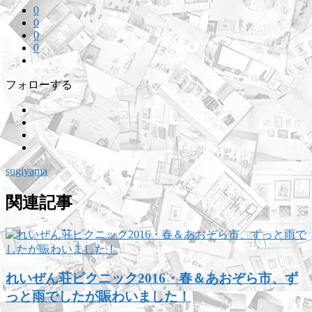
0
0
0
0
フォローする
sugiyama
関連記事
れいぜん荘ピクニック2016・春＆あおぞら市、ず
っと雨でしたが賑わいました！