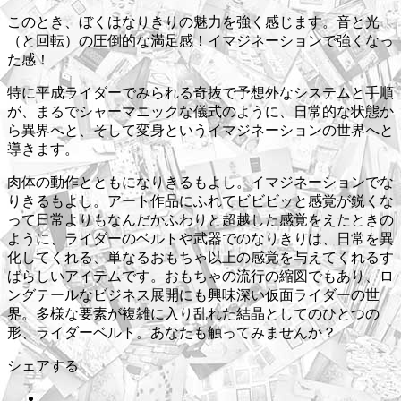
このとき、ぼくはなりきりの魅力を強く感じます。音と光
（と回転）の圧倒的な満足感！イマジネーションで強くなっ
た感！
特に平成ライダーでみられる奇抜で予想外なシステムと手順
が、まるでシャーマニックな儀式のように、日常的な状態か
ら異界へと、そして変身というイマジネーションの世界へと
導きます。
肉体の動作とともになりきるもよし。イマジネーションでな
りきるもよし。アート作品にふれてビビビッと感覚が鋭くな
って日常よりもなんだかふわりと超越した感覚をえたときの
ように、ライダーのベルトや武器でのなりきりは、日常を異
化してくれる、単なるおもちゃ以上の感覚を与えてくれるす
ばらしいアイテムです。おもちゃの流行の縮図でもあり、ロ
ングテールなビジネス展開にも興味深い仮面ライダーの世
界。多様な要素が複雑に入り乱れた結晶としてのひとつの
形、ライダーベルト。あなたも触ってみませんか？
シェアする