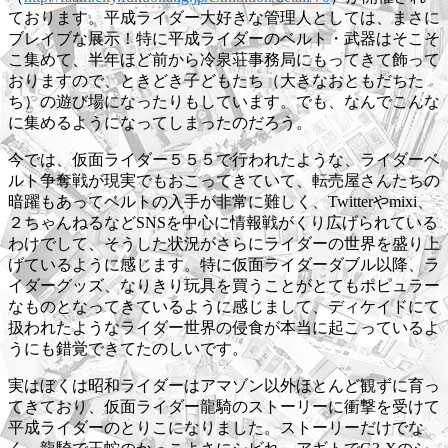
ております。平成ライダー大好きな管理人としては、まさに
ブレイブな展示！特に平成ライダーのベルト・武器はそこそ
こ集めて、半年ほど前から冷泉荘事務局にもってきて飾って
おりますので、ときどき子どもたち（大きなおともだちた
ち）の遊び場になったりもしています。でも、なんでこんな
に集めるようになってしまったのだろう。
今では、仮面ライダー５５５で行われたような、ライダーベ
ルト争奪戦が現実でもおこってきていて、転売屋さんたちの
暗躍もあってベルトの入手が非常に難しく、Twitterやmixi、
２ちゃんねるなどSNSを中心に情報戦がくり広げられている
わけでして、そうした状況がさらにライダーの世界を盛り上
げているように感じます。特に仮面ライダーダブル以降、ラ
イダーグッズ、なりきり玩具を買うことがとてもポピュラー
なものとなってきているように感じまして、ディケイドにて
扱われたようなライダー世界の侵食が本当に起こっているよ
うにも錯覚できてたのしいです。
実はぼくは昭和ライダーはアマゾン以外ほとんど観ずに育っ
てきており、仮面ライダー龍騎のストーリーに衝撃を受けて
平成ライダーのとりこになりました。ストーリーだけでな