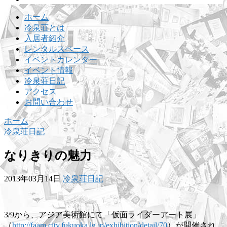
ホーム
冷泉荘とは
入居者紹介
レンタルスペース
イベントカレンダー
イベント情報
冷泉荘日記
アクセス
お問い合わせ
ホーム
冷泉荘日記
なりきりの魅力
2013年03月14日
冷泉荘日記
3/9から、アジア美術館にて「仮面ライダーアート展」
（
http://faam.city.fukuoka.lg.jp/exhibition/detail/70
）が開催され