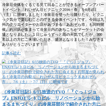
冷泉荘全体をぐるぐる見て回ることができるオープンアパー
トイベント「れいぜん荘ピクニック2016・春」を6月4日
（土）に開催しました！冷泉荘を登ったり降りたり、ピクニ
ック気分で楽しむことのできる全体イベントです。今回は九
州のクリエイターやお店があつまる「あおぞら市」も同時開
催。約30店が集まって冷泉荘内のあちこちがマーケットの会
場となりました。１日じゅうずっと雨の天気でしたが、300
名以上の方にご来場いただき、盛況となりました！みなさま
ありがとうございます！
記事を読む
（冷泉荘日記）6/15放送のTVQ「『ぐっ！ジョ
ブ』ENJOY!レトロビル リノベーションから始
まるまちづくり」の冷泉荘部分で紹介された方に