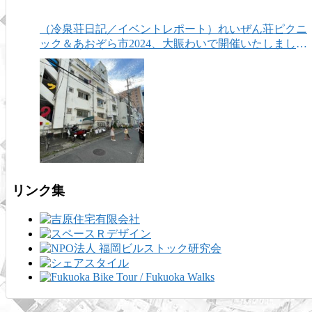
（冷泉荘日記／イベントレポート）れいぜん荘ピクニ
ック＆あおぞら市2024、大賑わいで開催いたしまし
た！
リンク集