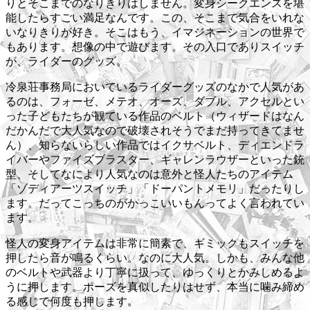
りとそこまでのなりきりはしません。変身シークエンスを堪
能したらすごい満足なんです。この、そこまで気合をいれな
いなりきりが好き。そこはもう、イマジネーションの世界で
もあります。想像の中で遊びます。その入口でありスイッチ
が、ライダーのグッズ。
冷泉荘事務局においているライダーグッズのなかで人気があ
るのは、フォーゼ、メテオ、オーズ、ダブル、アクセルとい
った子どもたちが観ている作品のベルト（ウィザードはなん
だかんだで大人気なので破壊されそうでまだ持ってきてませ
ん）、知らないらしい作品ではイクサベルト、ディエンドラ
イバーやファイズブラスター、ギャレンラウザーといった銃
型、そしてなにより人気なのは意外と怪人たちのアイテム
「ゾディアーツスイッチ」「ドーパントメモリ」だったりし
ます。だってこっちのがかっこいいもんってよく言われてい
ます。
怪人の変身アイテムは非常に簡素で、ギミックもスイッチを
押したら音が鳴るくらい。なのに大人気。しかも、みんな他
のベルトや武器より丁寧に扱って、ゆっくりとかみしめるよ
うに押します。ポーズを真似したりはせず、本当に噛み締め
る感じで何度も押します。