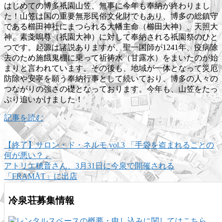
はじめての博多祇園山笠、無事に今年も奉納が終わりまし
た！山笠は国の重要無形民俗文化財でもあり、博多の総鎮守
である櫛田神社にまつられる大幡主命（櫛田大神）、天照大
神、素戔嗚尊（祇園大神）に対して奉納される祇園祭のひと
つです。起源は諸説ありますが、聖一国師が1241年、疫病除
去のため施餓鬼棚に乗って祈祷水（甘露水）をまいたのが始
まりと言われています。その後も、地域が一体となって災厄
防除や安寧を願う奉納行事として続いており、博多の人々の
つながりの強さの礎となっております。今年も、山笠をたっ
ぷり追いかけました！
記事を読む
【終了】サロン・ド・ネルモ vol.3 「手袋を盗まれることの
何が悪い？」
アトリエ穂音さん、3月31日に今泉で開催される
「FRAMÅT」に出店
冷泉荘募集情報