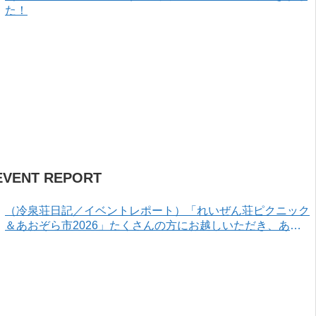
た！
EVENT REPORT
（冷泉荘日記／イベントレポート）「れいぜん荘ピクニック
＆あおぞら市2026」たくさんの方にお越しいただき、あり
がとうございました！