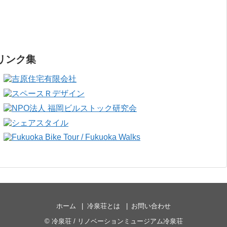
リンク集
ホーム
冷泉荘とは
お問い合わせ
©
冷泉荘 / リノベーションミュージアム冷泉荘