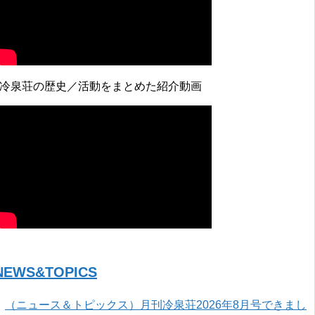
↓冷泉荘の歴史／活動をまとめた紹介動画
NEWS&TOPICS
（ニュース＆トピックス）月刊冷泉荘2026年8月号できまし