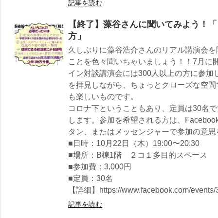
記事を読む
【終了】藻谷さんに聞いてみよう！「
方」
久しぶりに藻谷浩介さんのリアル講演会を
ことを色々聞いちゃいましょう！！7月に
イン対談講演会には300人以上の方に参
を拝見しながら、ちょっとクローズな空間
も楽しいものです。
コロナ下ということもあり、定員は30名
します。参加を希望される方は、Facebo
タン、またはメッセンジャーで参加の意思
■日時：10月22日（木）19:00〜20:30
■場所：B棟1階 ２コ１多目的スペース
■参加費：3,000円
■定員：30名
【詳細】https://www.facebook.com/events
記事を読む