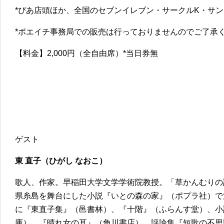
*ぴあ店頭ほか、全国のセブンイレブン・サークルK・サ
*ポエイチ事務局での販売は行っておりませんのでご了承
【料金】2,000円（全自由席）*当日券無
ゲスト
東 直子（ひがし なおこ）
歌人、作家。早稲田大学文学学術院教授。「草かんむりの
県糸島を舞台にした小説『いとの森の家』（ポプラ社）で
に『東直子集』（邑書林）、『十階』（ふらんす堂）、小
庫）、『晴れ女の耳』（角川書店）、評論集『短歌の不思