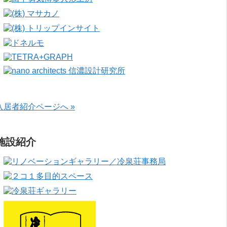
入居者紹介ページへ »
施設紹介