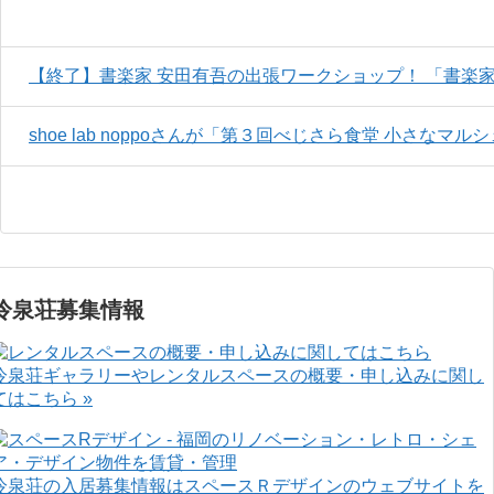
【終了】書楽家 安田有吾の出張ワークショップ！ 「書楽家
shoe lab noppoさんが「第３回べじさら食堂 小さなマ
冷泉荘募集情報
冷泉荘ギャラリーやレンタルスペースの概要・申し込みに関し
てはこちら »
冷泉荘の入居募集情報はスペースＲデザインのウェブサイトを