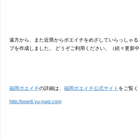
遠方から、また近県からポエイチをめざしていらっしゃる
プを作成しました。 どうぞご利用ください。（続々更新
福岡ポエイチ
の詳細は、
福岡ポエイチ公式サイト
をご覧く
http://poeiti.yu-nagi.com