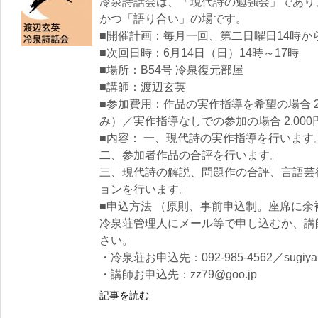
冷泉詩話会は、「現代詩の勉強会」であり
かつ「語り合い」の場です。
■開催計画：毎月一回、第二日曜日14時か
■次回日時：6月14日（日）14時～17時
■場所：B54号 冷泉復元部屋
■講師：渡辺玄英
■参加費用：作品の実作指導を希望の場合 2
み）／実作指導なしでの参加の場合 2,000
■内容： 一、現代詩の実作指導を行います
二、参加者作品の合評を行います。
三、現代詩の解説、問題作の合評、言語芸
ョンを行います。
■申込方法 （原則、事前申込制。座席に
冷泉荘管理人にメール等で申し込むか、講
さい。
・冷泉荘お申込先：092-985-4562／sugiyama
・講師お申込先：zz79@goo.jp
記事を読む