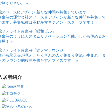
ご覧ください。 »
冷泉荘の運営会社スペースＲデザインが新たな仲間を募集して
います。募集職種は不動産マネジメントスタッフです！ »
冷泉荘のようにカスタムリノベーション可能、しかも住めるお
部屋！ »
窓から承天寺が見え、たくさんの人が集まり交流が生まれ、ま
ちのラウンジ的役割を果たすオフィスです！ »
入居者紹介