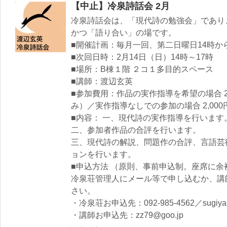
【中止】冷泉詩話会 2月
冷泉詩話会は、「現代詩の勉強会」であり
かつ「語り合い」の場です。
■開催計画：毎月一回、第二日曜日14時か
■次回日時：2月14日（日）14時～17時
■場所：B棟１階 ２コ１多目的スペース
■講師：渡辺玄英
■参加費用：作品の実作指導を希望の場合 2
み）／実作指導なしでの参加の場合 2,000
■内容： 一、現代詩の実作指導を行います
二、参加者作品の合評を行います。
三、現代詩の解説、問題作の合評、言語芸
ョンを行います。
■申込方法 （原則、事前申込制。座席に
冷泉荘管理人にメール等で申し込むか、講
さい。
・冷泉荘お申込先：092-985-4562／sugiyama
・講師お申込先：zz79@goo.jp