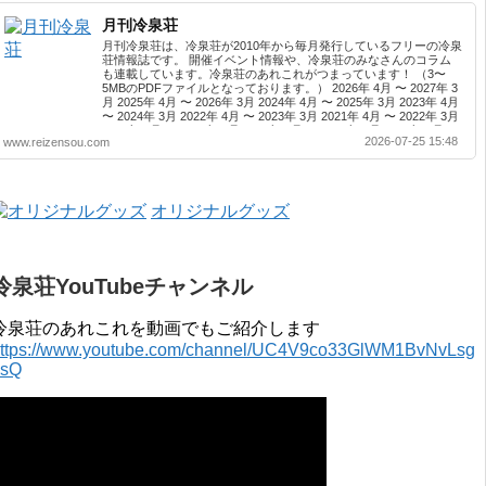
月刊冷泉荘
月刊冷泉荘は、冷泉荘が2010年から毎月発行しているフリーの冷泉
荘情報誌です。 開催イベント情報や、冷泉荘のみなさんのコラム
も連載しています。冷泉荘のあれこれがつまっています！ （3〜
5MBのPDFファイルとなっております。） 2026年 4月 〜 2027年 3
月 2025年 4月 〜 2026年 3月 2024年 4月 〜 2025年 3月 2023年 4月
〜 2024年 3月 2022年 4月 〜 2023年 3月 2021年 4月 〜 2022年 3月
2020年 4月 〜 2021年 3月 2019年 4月 〜 2020年 3月 2018年 4月 〜
2026-07-25 15:48
www.reizensou.com
2019年 3月 2017年 4月 〜 2018年 3月 2016年 4月 〜 2017年 3月
2015年 4月 〜 2016年 3月 2014年 4月 〜 2015年 3月 2013...
オリジナルグッズ
冷泉荘YouTubeチャンネル
冷泉荘のあれこれを動画でもご紹介します
ttps://www.youtube.com/channel/UC4V9co33GlWM1BvNvLsg
0sQ