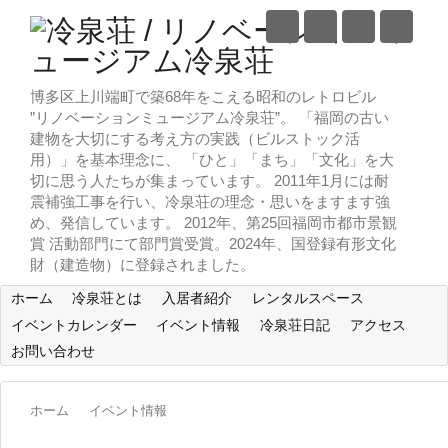
博多区上川端町で築68年をこえる昭和のレトロビル
”リノベーションミュージアム冷泉荘”。 「福岡の古い
建物を大切にする考え方の実践（ビルストック活
用）」を基本理念に、 「ひと」「まち」「文化」を大
切に思う人たちが集まっています。 2011年1月には耐
震補強工事を行い、冷泉荘の理念・思いをますます強
め、発信しています。 2012年、第25回福岡市都市景観
賞 活動部門にて部門賞受賞。2024年、国登録有形文化
財（建造物）に登録されました。
ホーム
冷泉荘とは
入居者紹介
レンタルスペース
イベントカレンダー
イベント情報
冷泉荘日記
アクセス
お問い合わせ
ホーム
イベント情報