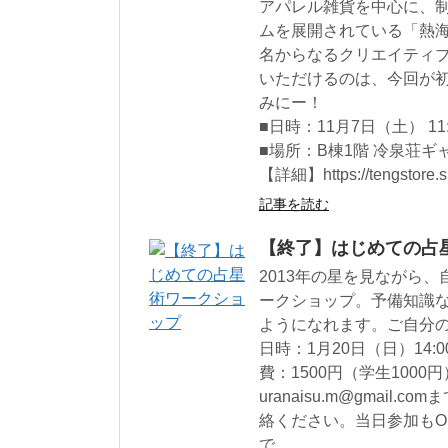
アパレル雑貨を中心に、
ムを展開されている「熱
名からなるクリエイティブ
いただけるのは、今回が
みにー！
■日時：11月7日（土） 11:0
■場所：B棟1階 冷泉荘ギ
【詳細】https://tengstore.s
記事を読む
【終了】はじめての占
2013年の星を見ながら、
ークショップ。予備知識
ようになれます。ご自分の
日時：1月20日（日）14:0
費：1500円（学生100
uranaisu.m@gmai
絡ください。当日参加もOKで
で。