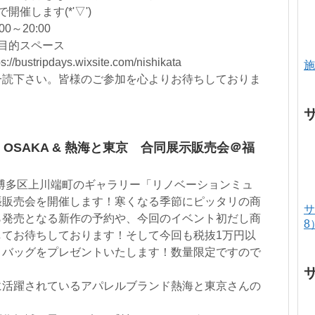
催します(*'▽')
0～20:00
多目的スペース
stripdays.wixsite.com/nishikata
施
一読下さい。皆様のご参加を心よりお待ちしておりま
E OSAKA & 熱海と東京 合同展示販売会＠福
AKAが博多区上川端町のギャラリー「リノベーションミュ
張販売会を開催します！寒くなる季節にピッタリの商
サ
ら発売となる新作の予約や、今回のイベント初だし商
8
してお待ちしております！そして今回も税抜1万円以
トバッグをプレゼントいたします！数量限定ですので
に活躍されているアパレルブランド熱海と東京さんの