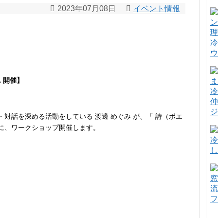
2023年07月08日
イベント情報
冷
ウ
ん 開催】
冷
仲
ジ
・対話を深める活動をしている 渡邊 めぐみ が、「 詩（ポエ
に、ワークショップ開催します。
冷
し
窓
流
フ