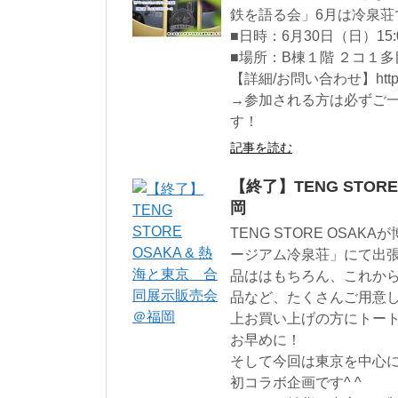
鉄を語る会」6月は冷泉荘で開
■日時：6月30日（日）15:0
■場所：B棟１階 ２コ１
【詳細/お問い合わせ】https://bu
→参加される方は必ずご
す！
記事を読む
【終了】TENG STOR
岡
TENG STORE OS
ージアム冷泉荘」にて出
品ははもちろん、これか
品など、たくさんご用意
上お買い上げの方にトー
お早めに！
そして今回は東京を中心
初コラボ企画です^ ^