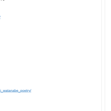
/
i_watanabe_poetry/