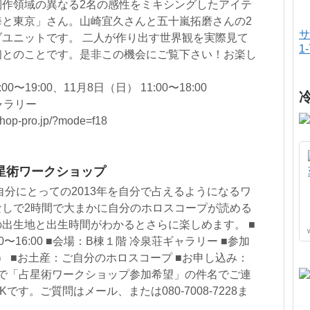
制作領域の異なる2名の感性をミキシングしたアイテ
海と東京」さん。山崎宜久さんと五十嵐拓磨さんの2
サ
ユニットです。 二人が作り出す世界観を実際見て
1
初とのことです。是非この機会にご覧下さい！お楽し
0〜19:00、11月8日（日） 11:00〜18:00
ャラリー
hop-pro.jp/?mode=f18
星術ワークショップ
自分にとっての2013年を自分で占えるようになるワ
なしで2時間で大まかに自分のホロスコープが読める
出生地と出生時間がわかるとさらに楽しめます。 ■
0〜16:00 ■会場：B棟１階 冷泉荘ギャラリー ■参加
0円） ■お土産：ご自分のホロスコープ ■お申し込み：
l.comまで「占星術ワークショップ参加希望」の件名でご連
す。ご質問はメール、または080-7008-7228ま