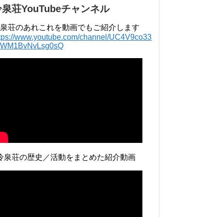
冷泉荘YouTubeチャンネル
泉荘のあれこれを動画でもご紹介します
ttps://www.youtube.com/channel/UC4V9co33
lWM1BvNvLsg0sQ
冷泉荘の歴史／活動をまとめた紹介動画