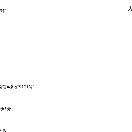
緒に、、
泉荘A棟地下101号）
歩5分
入る