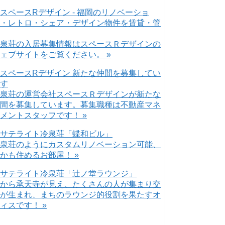
泉荘の入居募集情報はスペースＲデザインの
ェブサイトをご覧ください。 »
泉荘の運営会社スペースＲデザインが新たな
間を募集しています。募集職種は不動産マネ
メントスタッフです！ »
泉荘のようにカスタムリノベーション可能、
かも住めるお部屋！ »
から承天寺が見え、たくさんの人が集まり交
が生まれ、まちのラウンジ的役割を果たすオ
ィスです！ »