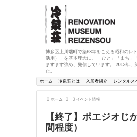
博多区上川端町で築68年をこえる昭和のレト
活用）」を基本理念に、 「ひと」「まち」「
ますます強め、発信しています。 2012年
た。
ホーム
冷泉荘とは
入居者紹介
レンタルス
ホーム
イベント情報
【終了】ポエジオじかん（
間程度）