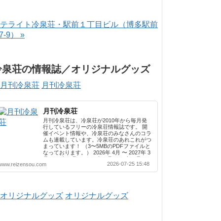
テライト冷泉荘・駅前１丁目ビル（博多駅前
-7-9） »
冷泉荘の情報誌／オリジナルグッズ
月刊冷泉荘
月刊冷泉荘
月刊冷泉荘は、冷泉荘が2010年から毎月発
行しているフリーの冷泉荘情報誌です。 開
催イベント情報や、冷泉荘のみなさんのコラ
ムも連載しています。冷泉荘のあれこれがつ
まっています！ （3〜5MBのPDFファイルと
なっております。） 2026年 4月 〜 2027年 3
月 2025年 4月 〜 2026年 3月 2024年 4月 〜
2026-07-25 15:48
www.reizensou.com
2025年 3月 2023年 4月 〜 2024年 3月 2022
年 4月 〜 2023年 3月 2021年 4月 〜 2022年
3月 2020年 4月 〜 2021年 3月 2019年 4月 〜
2020年 3月 2018年 4月 〜 2019年 3月 2017
年 4月 〜 2018年 3月 2016年 4月 〜 2017年
オリジナルグッズ
3月 2015年 4月 〜 2016年 3月 2014年 4月 〜
2015年 3月 2013...