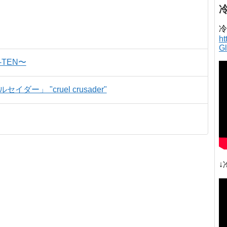
冷
h
G
-TEN〜
」 "cruel crusader"
↓