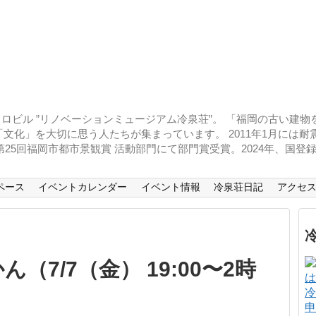
ロビル ”リノベーションミュージアム冷泉荘”。 「福岡の古い建
文化」を大切に思う人たちが集まっています。 2011年1月には
、第25回福岡市都市景観賞 活動部門にて部門賞受賞。2024年、国
ペース
イベントカレンダー
イベント情報
冷泉荘日記
アクセ
7/7（金） 19:00〜2時
冷
申