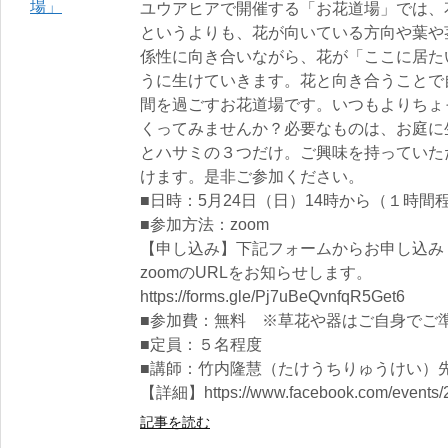
ユウアヒアで開催する「お花道場」では、
というよりも、花が向いている方向や葉や
係性に向き合いながら、花が「ここに居た
うに生けていきます。花と向き合うことで
間を過ごすお花道場です。いつもよりちょ
くってみませんか？必要なものは、お庭に
とハサミの３つだけ。ご興味を持っていた
けます。是非ご参加ください。
■日時：5月24日（日）14時から（１時間
■参加方法：zoom
【申し込み】下記フォームからお申し込み
zoomのURLをお知らせします。
https://forms.gle/Pj7uBeQvnfqR5Get6
■参加費：無料 ※草花や器はご自身でご
■定員：５名程度
■講師：竹内隆慧（たけうちりゅうけい）
【詳細】https://www.facebook.com/events/
記事を読む