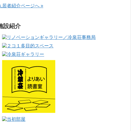
入居者紹介ページへ »
施設紹介