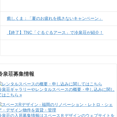
癒しくま：「夏のお疲れを残さないキャンペーン」
【終了】TNC「ぐるぐるアース」で冷泉荘が紹介！
冷泉荘募集情報
冷泉荘ギャラリーやレンタルスペースの概要・申し込みに関し
てはこちら »
冷泉荘の入居募集情報はスペースＲデザインのウェブサイトを