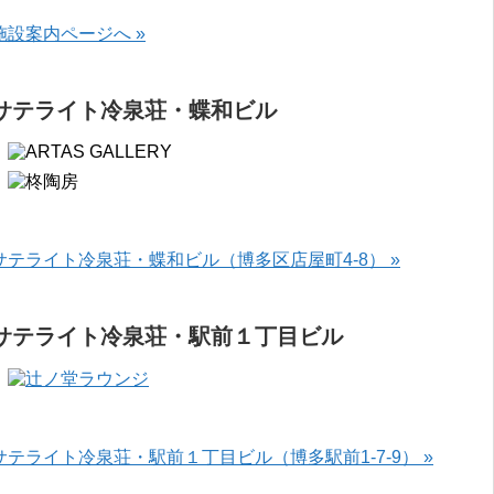
施設案内ページへ »
サテライト冷泉荘・蝶和ビル
サテライト冷泉荘・蝶和ビル（博多区店屋町4-8） »
サテライト冷泉荘・駅前１丁目ビル
サテライト冷泉荘・駅前１丁目ビル（博多駅前1-7-9） »