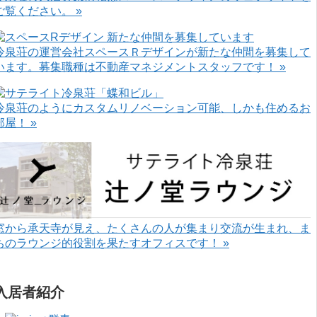
ご覧ください。 »
冷泉荘の運営会社スペースＲデザインが新たな仲間を募集して
います。募集職種は不動産マネジメントスタッフです！ »
冷泉荘のようにカスタムリノベーション可能、しかも住めるお
部屋！ »
窓から承天寺が見え、たくさんの人が集まり交流が生まれ、ま
ちのラウンジ的役割を果たすオフィスです！ »
入居者紹介