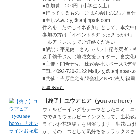
■参加費：500円（小学生以上）
■持ってくるもの：ごはん会用の1品／自
■申し込み：yj@tenjinpark.com
件名を「たのしイネ参加」として、本文中
参加の方は「イベントを知ったきっかけ」
ールアドレスまでご連絡ください。
■解説：平尾健二さん（ペット稲考案者・
森千鶴子さん（地域支援ライター、食文化
■主催・問合せ先：株式会社スペースRデザ
TEL／092-720-2122 Mail／yj@tenjinpark.
■共催：吉原住宅有限会社／NPO法人 福
記事を読む
【終了】ユウアヒア（you are he
ウェルビーイングをテーマとしたコミュニ
でできるウェルビーイングとして、生花教
ラインお花道場」を開催します。生花には
が、その一つとして気持ちをリラックスさ