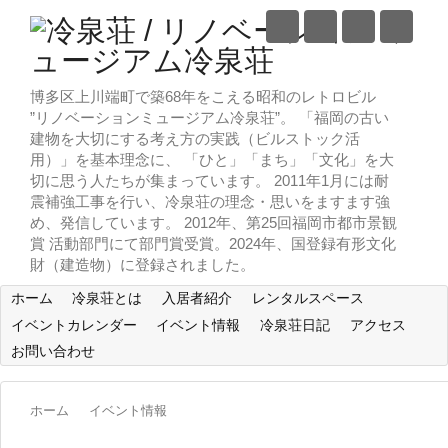
博多区上川端町で築68年をこえる昭和のレトロビル
”リノベーションミュージアム冷泉荘”。 「福岡の古い
建物を大切にする考え方の実践（ビルストック活
用）」を基本理念に、 「ひと」「まち」「文化」を大
切に思う人たちが集まっています。 2011年1月には耐
震補強工事を行い、冷泉荘の理念・思いをますます強
め、発信しています。 2012年、第25回福岡市都市景観
賞 活動部門にて部門賞受賞。2024年、国登録有形文化
財（建造物）に登録されました。
ホーム
冷泉荘とは
入居者紹介
レンタルスペース
イベントカレンダー
イベント情報
冷泉荘日記
アクセス
お問い合わせ
ホーム
イベント情報