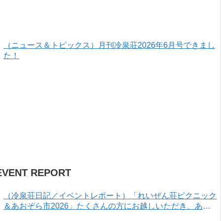
（ニュース＆トピックス）月刊冷泉荘2026年6月号できまし
た！
EVENT REPORT
（冷泉荘日記／イベントレポート）「れいぜん荘ピクニック
＆あおぞら市2026」たくさんの方にお越しいただき、あり
がとうございました！