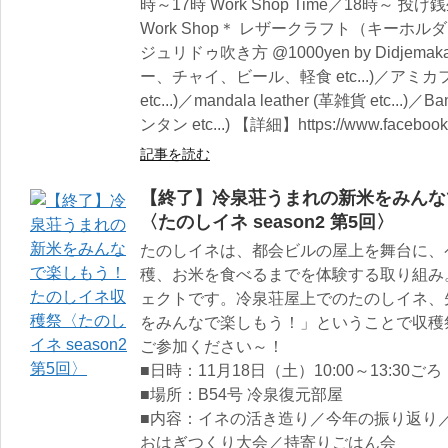
時～17時 Work Shop Time／18時～ 投げ銭生
Work Shop＊ レザークラフト（キーホルダー）@
ジュリドゥ吹き方 @1000yen by Didje
ー、チャイ、ビール、軽食 etc...)／アミ
etc...)／mandala leather (革雑貨 etc.
ンタン etc...) 【詳細】https://www.facebook
記事を読む
【終了】冷泉荘うまれの新米をみんな
〈たのしイネ season2 第5回〉
たのしイネは、都会ビルの屋上を舞台に、
穫、お米を食べるまでを体験する取り組み
ェクトです。冷泉荘屋上でのたのしイネ、
をみんなで楽しもう！」ということで収穫
ご参加ください～！
■日時：11月18日（土）10:00～13:30
■場所：B54号 冷泉復元部屋
■内容：イネの活き造り／今年の振り返り
おはぎつくり大会／持寄りごはん会