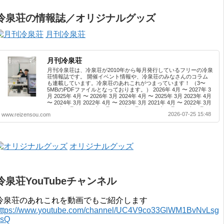
冷泉荘の情報誌／オリジナルグッズ
月刊冷泉荘
月刊冷泉荘
月刊冷泉荘は、冷泉荘が2010年から毎月発行しているフリーの冷泉
荘情報誌です。 開催イベント情報や、冷泉荘のみなさんのコラム
も連載しています。冷泉荘のあれこれがつまっています！ （3〜
5MBのPDFファイルとなっております。） 2026年 4月 〜 2027年 3
月 2025年 4月 〜 2026年 3月 2024年 4月 〜 2025年 3月 2023年 4月
〜 2024年 3月 2022年 4月 〜 2023年 3月 2021年 4月 〜 2022年 3月
2020年 4月 〜 2021年 3月 2019年 4月 〜 2020年 3月 2018年 4月 〜
2026-07-25 15:48
www.reizensou.com
2019年 3月 2017年 4月 〜 2018年 3月 2016年 4月 〜 2017年 3月
2015年 4月 〜 2016年 3月 2014年 4月 〜 2015年 3月 2013...
オリジナルグッズ
冷泉荘YouTubeチャンネル
冷泉荘のあれこれを動画でもご紹介します
ttps://www.youtube.com/channel/UC4V9co33GlWM1BvNvLsg
0sQ